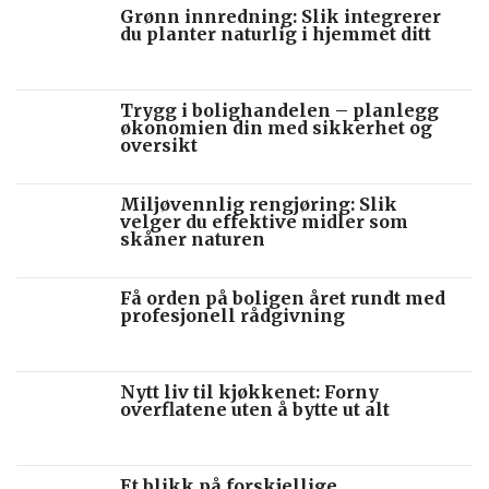
Grønn innredning: Slik integrerer
du planter naturlig i hjemmet ditt
Trygg i bolighandelen – planlegg
økonomien din med sikkerhet og
oversikt
Miljøvennlig rengjøring: Slik
velger du effektive midler som
skåner naturen
Få orden på boligen året rundt med
profesjonell rådgivning
Nytt liv til kjøkkenet: Forny
overflatene uten å bytte ut alt
Et blikk på forskjellige