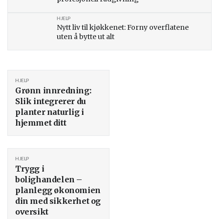
HJELP
Nytt liv til kjøkkenet: Forny overflatene
uten å bytte ut alt
HJELP
Grønn innredning:
Slik integrerer du
planter naturlig i
hjemmet ditt
HJELP
Trygg i
bolighandelen –
planlegg økonomien
din med sikkerhet og
oversikt