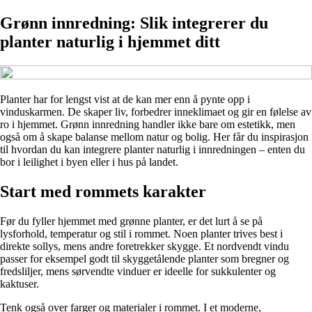
Grønn innredning: Slik integrerer du
planter naturlig i hjemmet ditt
Planter har for lengst vist at de kan mer enn å pynte opp i
vinduskarmen. De skaper liv, forbedrer inneklimaet og gir en følelse av
ro i hjemmet. Grønn innredning handler ikke bare om estetikk, men
også om å skape balanse mellom natur og bolig. Her får du inspirasjon
til hvordan du kan integrere planter naturlig i innredningen – enten du
bor i leilighet i byen eller i hus på landet.
Start med rommets karakter
Før du fyller hjemmet med grønne planter, er det lurt å se på
lysforhold, temperatur og stil i rommet. Noen planter trives best i
direkte sollys, mens andre foretrekker skygge. Et nordvendt vindu
passer for eksempel godt til skyggetålende planter som bregner og
fredsliljer, mens sørvendte vinduer er ideelle for sukkulenter og
kaktuser.
Tenk også over farger og materialer i rommet. I et moderne,