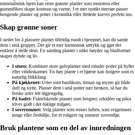
minimalistisk hjem kan store grønne planter som monstera eller
gummifiken skape kontrast og varme. I et mer rustikt interiør passer
hengende planter og potter i keramikk eller flettede kurver perfekt inn.
Skap grønne soner
I stedet for å plassere planter tilfeldig rundt i hjemmet, kan du samle
dem i små grupper. Det gir et mer harmonisk uttrykk og gjør det
enklere å stelle dem. En samling planter i ulike høyder og bladformer
skaper dybde og liv.
I stuen:
Kombiner store gulvplanter med mindre potter på hyller
eller vinduskarmer. En høy plante i et hjørne kan fungere som et
naturlig blikkfang.
På kjøkkenet:
Urter som basilikum, timian og mynte gir både
duft og nytte. Plasser dem i små potter nær benken, så har du
ferske urter lett tilgjengelig.
På badet:
Fuktelskende planter som bregner, orkidéer og pilea
trives godt i det fuktige miljøet.
I soverommet:
Velg planter som renser luften, som svigermors
tunge eller fredslilje, for et roligere og sunnere sovemiljø.
Bruk plantene som en del av innredningen