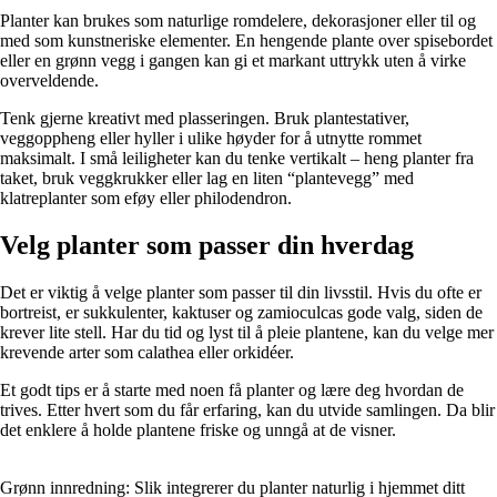
Planter kan brukes som naturlige romdelere, dekorasjoner eller til og
med som kunstneriske elementer. En hengende plante over spisebordet
eller en grønn vegg i gangen kan gi et markant uttrykk uten å virke
overveldende.
Tenk gjerne kreativt med plasseringen. Bruk plantestativer,
veggoppheng eller hyller i ulike høyder for å utnytte rommet
maksimalt. I små leiligheter kan du tenke vertikalt – heng planter fra
taket, bruk veggkrukker eller lag en liten “plantevegg” med
klatreplanter som eføy eller philodendron.
Velg planter som passer din hverdag
Det er viktig å velge planter som passer til din livsstil. Hvis du ofte er
bortreist, er sukkulenter, kaktuser og zamioculcas gode valg, siden de
krever lite stell. Har du tid og lyst til å pleie plantene, kan du velge mer
krevende arter som calathea eller orkidéer.
Et godt tips er å starte med noen få planter og lære deg hvordan de
trives. Etter hvert som du får erfaring, kan du utvide samlingen. Da blir
det enklere å holde plantene friske og unngå at de visner.
Grønn innredning: Slik integrerer du planter naturlig i hjemmet ditt