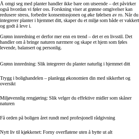
Å omgi seg med planter handler ikke bare om utseende – det påvirker
også hvordan vi føler oss. Forskning viser at grønne omgivelser kan
redusere stress, forbedre konsentrasjonen og øke følelsen av ro. Når du
integrerer planter i hjemmet ditt, skaper du et miljø som både er vakkert
og godt å leve i.
Grønn innredning er derfor mer enn en trend – det er en livsstil. Det
handler om å bringe naturen nærmere og skape et hjem som føles
levende, balansert og personlig.
Grønn innredning: Slik integrerer du planter naturlig i hjemmet ditt
Trygg i bolighandelen – planlegg økonomien din med sikkerhet og
oversikt
Miljøvennlig rengjøring: Slik velger du effektive midler som skåner
naturen
Få orden på boligen året rundt med profesjonell rådgivning
Nytt liv til kjøkkenet: Forny overflatene uten å bytte ut alt