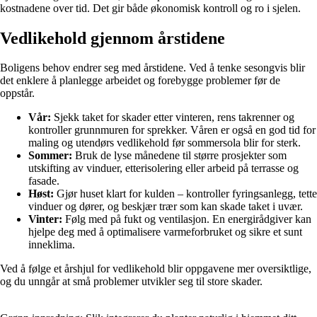
kostnadene over tid. Det gir både økonomisk kontroll og ro i sjelen.
Vedlikehold gjennom årstidene
Boligens behov endrer seg med årstidene. Ved å tenke sesongvis blir
det enklere å planlegge arbeidet og forebygge problemer før de
oppstår.
Vår:
Sjekk taket for skader etter vinteren, rens takrenner og
kontroller grunnmuren for sprekker. Våren er også en god tid for
maling og utendørs vedlikehold før sommersola blir for sterk.
Sommer:
Bruk de lyse månedene til større prosjekter som
utskifting av vinduer, etterisolering eller arbeid på terrasse og
fasade.
Høst:
Gjør huset klart for kulden – kontroller fyringsanlegg, tette
vinduer og dører, og beskjær trær som kan skade taket i uvær.
Vinter:
Følg med på fukt og ventilasjon. En energirådgiver kan
hjelpe deg med å optimalisere varmeforbruket og sikre et sunt
inneklima.
Ved å følge et årshjul for vedlikehold blir oppgavene mer oversiktlige,
og du unngår at små problemer utvikler seg til store skader.