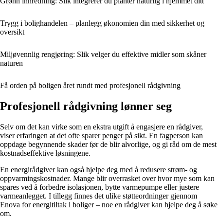
Grønn innredning: Slik integrerer du planter naturlig i hjemmet ditt
Trygg i bolighandelen – planlegg økonomien din med sikkerhet og
oversikt
Miljøvennlig rengjøring: Slik velger du effektive midler som skåner
naturen
Få orden på boligen året rundt med profesjonell rådgivning
Profesjonell rådgivning lønner seg
Selv om det kan virke som en ekstra utgift å engasjere en rådgiver,
viser erfaringen at det ofte sparer penger på sikt. En fagperson kan
oppdage begynnende skader før de blir alvorlige, og gi råd om de mest
kostnadseffektive løsningene.
En energirådgiver kan også hjelpe deg med å redusere strøm- og
oppvarmingskostnader. Mange blir overrasket over hvor mye som kan
spares ved å forbedre isolasjonen, bytte varmepumpe eller justere
varmeanlegget. I tillegg finnes det ulike støtteordninger gjennom
Enova for energitiltak i boliger – noe en rådgiver kan hjelpe deg å søke
om.