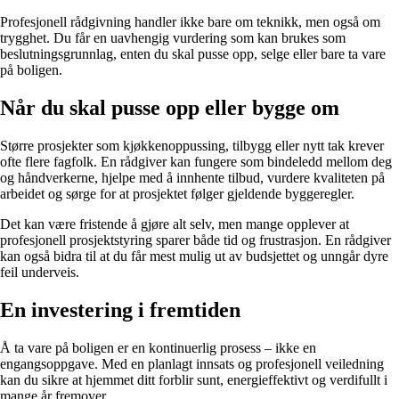
Profesjonell rådgivning handler ikke bare om teknikk, men også om
trygghet. Du får en uavhengig vurdering som kan brukes som
beslutningsgrunnlag, enten du skal pusse opp, selge eller bare ta vare
på boligen.
Når du skal pusse opp eller bygge om
Større prosjekter som kjøkkenoppussing, tilbygg eller nytt tak krever
ofte flere fagfolk. En rådgiver kan fungere som bindeledd mellom deg
og håndverkerne, hjelpe med å innhente tilbud, vurdere kvaliteten på
arbeidet og sørge for at prosjektet følger gjeldende byggeregler.
Det kan være fristende å gjøre alt selv, men mange opplever at
profesjonell prosjektstyring sparer både tid og frustrasjon. En rådgiver
kan også bidra til at du får mest mulig ut av budsjettet og unngår dyre
feil underveis.
En investering i fremtiden
Å ta vare på boligen er en kontinuerlig prosess – ikke en
engangsoppgave. Med en planlagt innsats og profesjonell veiledning
kan du sikre at hjemmet ditt forblir sunt, energieffektivt og verdifullt i
mange år fremover.