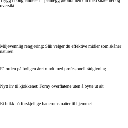
Trygg i bolighandelen – planlegg økonomien din med sikkerhet og
oversikt
Miljøvennlig rengjøring: Slik velger du effektive midler som skåner
naturen
Få orden på boligen året rundt med profesjonell rådgivning
Nytt liv til kjøkkenet: Forny overflatene uten å bytte ut alt
Et blikk på forskjellige baderomsmatter til hjemmet