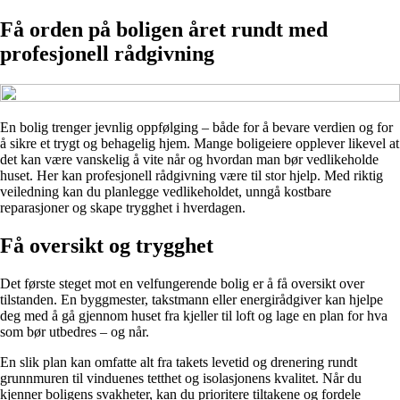
Få orden på boligen året rundt med
profesjonell rådgivning
En bolig trenger jevnlig oppfølging – både for å bevare verdien og for
å sikre et trygt og behagelig hjem. Mange boligeiere opplever likevel at
det kan være vanskelig å vite når og hvordan man bør vedlikeholde
huset. Her kan profesjonell rådgivning være til stor hjelp. Med riktig
veiledning kan du planlegge vedlikeholdet, unngå kostbare
reparasjoner og skape trygghet i hverdagen.
Få oversikt og trygghet
Det første steget mot en velfungerende bolig er å få oversikt over
tilstanden. En byggmester, takstmann eller energirådgiver kan hjelpe
deg med å gå gjennom huset fra kjeller til loft og lage en plan for hva
som bør utbedres – og når.
En slik plan kan omfatte alt fra takets levetid og drenering rundt
grunnmuren til vinduenes tetthet og isolasjonens kvalitet. Når du
kjenner boligens svakheter, kan du prioritere tiltakene og fordele