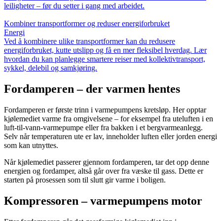
leiligheter – før du setter i gang med arbeidet.
Kombiner transportformer og reduser energiforbruket
Energi
Ved å kombinere ulike transportformer kan du redusere
energiforbruket, kutte utslipp og få en mer fleksibel hverdag. Lær
hvordan du kan planlegge smartere reiser med kollektivtransport,
sykkel, delebil og samkjøring.
Fordamperen – der varmen hentes
Fordamperen er første trinn i varmepumpens kretsløp. Her opptar
kjølemediet varme fra omgivelsene – for eksempel fra uteluften i en
luft-til-vann-varmepumpe eller fra bakken i et bergvarmeanlegg.
Selv når temperaturen ute er lav, inneholder luften eller jorden energi
som kan utnyttes.
Når kjølemediet passerer gjennom fordamperen, tar det opp denne
energien og fordamper, altså går over fra væske til gass. Dette er
starten på prosessen som til slutt gir varme i boligen.
Kompressoren – varmepumpens motor