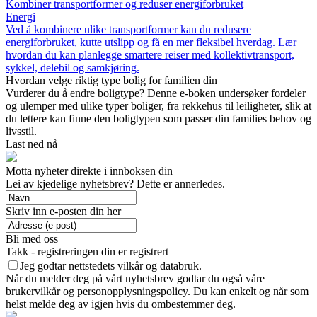
Kombiner transportformer og reduser energiforbruket
Energi
Ved å kombinere ulike transportformer kan du redusere
energiforbruket, kutte utslipp og få en mer fleksibel hverdag. Lær
hvordan du kan planlegge smartere reiser med kollektivtransport,
sykkel, delebil og samkjøring.
Hvordan velge riktig type bolig for familien din
Vurderer du å endre boligtype? Denne e-boken undersøker fordeler
og ulemper med ulike typer boliger, fra rekkehus til leiligheter, slik at
du lettere kan finne den boligtypen som passer din families behov og
livsstil.
Last ned nå
Motta nyheter direkte i innboksen din
Lei av kjedelige nyhetsbrev? Dette er annerledes.
Skriv inn e-posten din her
Bli med oss
Takk - registreringen din er registrert
Jeg godtar nettstedets vilkår og databruk.
Når du melder deg på vårt nyhetsbrev godtar du også våre
brukervilkår og personopplysningspolicy. Du kan enkelt og når som
helst melde deg av igjen hvis du ombestemmer deg.