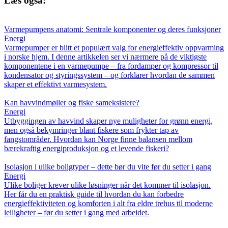
Læs også:
Varmepumpens anatomi: Sentrale komponenter og deres funksjoner
Energi
Varmepumper er blitt et populært valg for energieffektiv oppvarming
i norske hjem. I denne artikkelen ser vi nærmere på de viktigste
komponentene i en varmepumpe – fra fordamper og kompressor til
kondensator og styringssystem – og forklarer hvordan de sammen
skaper et effektivt varmesystem.
Kan havvindmøller og fiske sameksistere?
Energi
Utbyggingen av havvind skaper nye muligheter for grønn energi,
men også bekymringer blant fiskere som frykter tap av
fangstområder. Hvordan kan Norge finne balansen mellom
bærekraftig energiproduksjon og et levende fiskeri?
Isolasjon i ulike boligtyper – dette bør du vite før du setter i gang
Energi
Ulike boliger krever ulike løsninger når det kommer til isolasjon.
Her får du en praktisk guide til hvordan du kan forbedre
energieffektiviteten og komforten i alt fra eldre trehus til moderne
leiligheter – før du setter i gang med arbeidet.