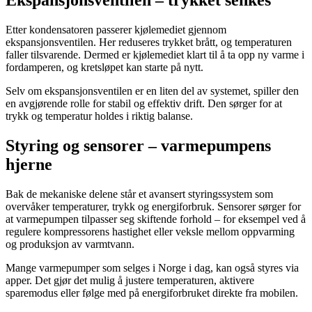
Ekspansjonsventilen – trykket senkes
Etter kondensatoren passerer kjølemediet gjennom
ekspansjonsventilen. Her reduseres trykket brått, og temperaturen
faller tilsvarende. Dermed er kjølemediet klart til å ta opp ny varme i
fordamperen, og kretsløpet kan starte på nytt.
Selv om ekspansjonsventilen er en liten del av systemet, spiller den
en avgjørende rolle for stabil og effektiv drift. Den sørger for at
trykk og temperatur holdes i riktig balanse.
Styring og sensorer – varmepumpens
hjerne
Bak de mekaniske delene står et avansert styringssystem som
overvåker temperaturer, trykk og energiforbruk. Sensorer sørger for
at varmepumpen tilpasser seg skiftende forhold – for eksempel ved å
regulere kompressorens hastighet eller veksle mellom oppvarming
og produksjon av varmtvann.
Mange varmepumper som selges i Norge i dag, kan også styres via
apper. Det gjør det mulig å justere temperaturen, aktivere
sparemodus eller følge med på energiforbruket direkte fra mobilen.