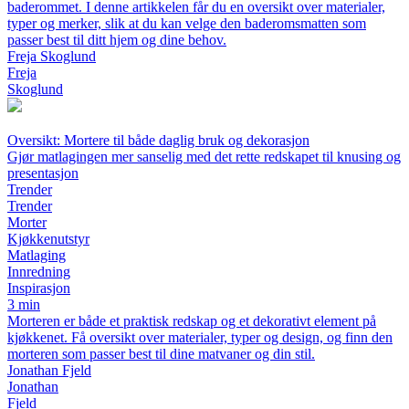
baderommet. I denne artikkelen får du en oversikt over materialer,
typer og merker, slik at du kan velge den baderomsmatten som
passer best til ditt hjem og dine behov.
Freja Skoglund
Freja
Skoglund
Oversikt: Mortere til både daglig bruk og dekorasjon
Gjør matlagingen mer sanselig med det rette redskapet til knusing og
presentasjon
Trender
Trender
Morter
Kjøkkenutstyr
Matlaging
Innredning
Inspirasjon
3 min
Morteren er både et praktisk redskap og et dekorativt element på
kjøkkenet. Få oversikt over materialer, typer og design, og finn den
morteren som passer best til dine matvaner og din stil.
Jonathan Fjeld
Jonathan
Fjeld