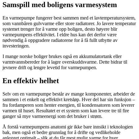
Samspill med boligens varmesystem
En varmepumpe fungerer best sammen med et lavtemperatursystem,
som vannbåren gulvvarme eller store radiatorer. Jo lavere temperatur
systemet trenger for å varme opp boligen, desto høyere blir
varmepumpens effektivitet. I eldre hus kan det derfor være
nødvendig å oppgradere radiatorene for å få fullt utbytte av
investeringen.
I mange norske boliger brukes også en akkumulatortank eller
varmtvannsbereder for å lagre overskuddsvarme. Dette bidrar til
jevnere drift og lengre levetid for varmepumpen.
En effektiv helhet
Selv om en varmepumpe består av mange komponenter, arbeider de
sammen i et enkelt og effektivt kretsløp. Hver del har sin funksjon –
fra fordamperen som henter energien, til kondensatoren som leverer
varmen til huset. Resultatet er et system som kan levere tre til fire
ganger så mye varmeenergi som det bruker i strøm.
Å forstå varmepumpens anatomi gir ikke bare innsikt i teknologien
bak, men også et bedre grunnlag for å drifte og vedlikeholde
anlegget optimalt – slik at du får mest mulig varme for hver