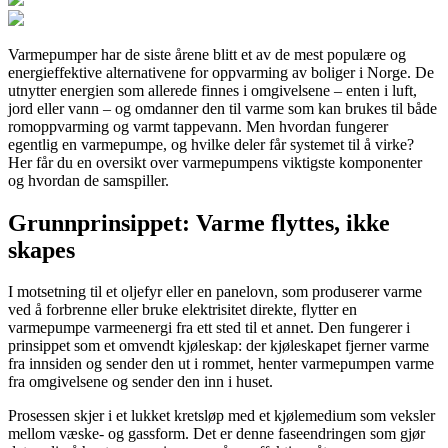
Varmepumper har de siste årene blitt et av de mest populære og
energieffektive alternativene for oppvarming av boliger i Norge. De
utnytter energien som allerede finnes i omgivelsene – enten i luft,
jord eller vann – og omdanner den til varme som kan brukes til både
romoppvarming og varmt tappevann. Men hvordan fungerer
egentlig en varmepumpe, og hvilke deler får systemet til å virke?
Her får du en oversikt over varmepumpens viktigste komponenter
og hvordan de samspiller.
Grunnprinsippet: Varme flyttes, ikke
skapes
I motsetning til et oljefyr eller en panelovn, som produserer varme
ved å forbrenne eller bruke elektrisitet direkte, flytter en
varmepumpe varmeenergi fra ett sted til et annet. Den fungerer i
prinsippet som et omvendt kjøleskap: der kjøleskapet fjerner varme
fra innsiden og sender den ut i rommet, henter varmepumpen varme
fra omgivelsene og sender den inn i huset.
Prosessen skjer i et lukket kretsløp med et kjølemedium som veksler
mellom væske- og gassform. Det er denne faseendringen som gjør