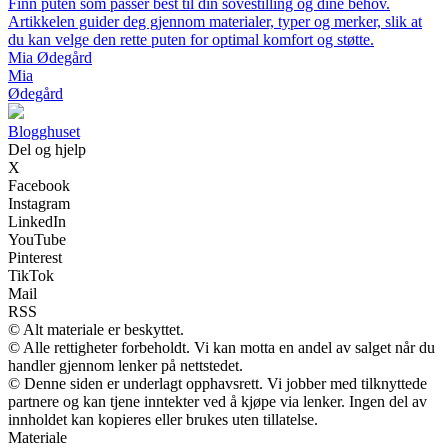
Finn puten som passer best til din sovestilling og dine behov.
Artikkelen guider deg gjennom materialer, typer og merker, slik at
du kan velge den rette puten for optimal komfort og støtte.
Mia Ødegård
Mia
Ødegård
Blogghuset
Del og hjelp
X
Facebook
Instagram
LinkedIn
YouTube
Pinterest
TikTok
Mail
RSS
© Alt materiale er beskyttet.
© Alle rettigheter forbeholdt. Vi kan motta en andel av salget når du
handler gjennom lenker på nettstedet.
© Denne siden er underlagt opphavsrett. Vi jobber med tilknyttede
partnere og kan tjene inntekter ved å kjøpe via lenker. Ingen del av
innholdet kan kopieres eller brukes uten tillatelse.
Materiale