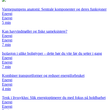
Varmepumpens anatomi: Sentrale komponenter og deres funksjoner
Energi
Energi
5 min
Kan havvindmøller og fiske sameksistere?
Energi
Energi
7 min
Isolasjon i ulike boligtyper – dette bør du vite før du setter i gang
Energi
Energi
7 min
Kombiner transportformer og reduser energiforbruket
Energi
Energi
4 min
Tenk i livssyklus: Slik energioptimerer du med fokus på holdbarhet
Energi
Energi