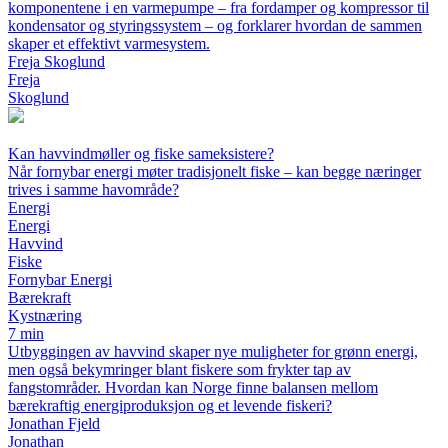
komponentene i en varmepumpe – fra fordamper og kompressor til
kondensator og styringssystem – og forklarer hvordan de sammen
skaper et effektivt varmesystem.
Freja Skoglund
Freja
Skoglund
Kan havvindmøller og fiske sameksistere?
Når fornybar energi møter tradisjonelt fiske – kan begge næringer
trives i samme havområde?
Energi
Energi
Havvind
Fiske
Fornybar Energi
Bærekraft
Kystnæring
7 min
Utbyggingen av havvind skaper nye muligheter for grønn energi,
men også bekymringer blant fiskere som frykter tap av
fangstområder. Hvordan kan Norge finne balansen mellom
bærekraftig energiproduksjon og et levende fiskeri?
Jonathan Fjeld
Jonathan