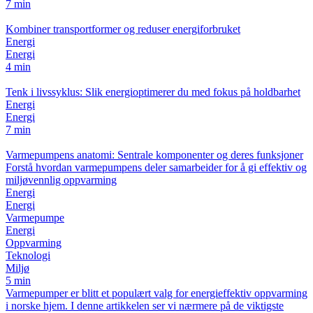
7 min
Kombiner transportformer og reduser energiforbruket
Energi
Energi
4 min
Tenk i livssyklus: Slik energioptimerer du med fokus på holdbarhet
Energi
Energi
7 min
Varmepumpens anatomi: Sentrale komponenter og deres funksjoner
Forstå hvordan varmepumpens deler samarbeider for å gi effektiv og
miljøvennlig oppvarming
Energi
Energi
Varmepumpe
Energi
Oppvarming
Teknologi
Miljø
5 min
Varmepumper er blitt et populært valg for energieffektiv oppvarming
i norske hjem. I denne artikkelen ser vi nærmere på de viktigste