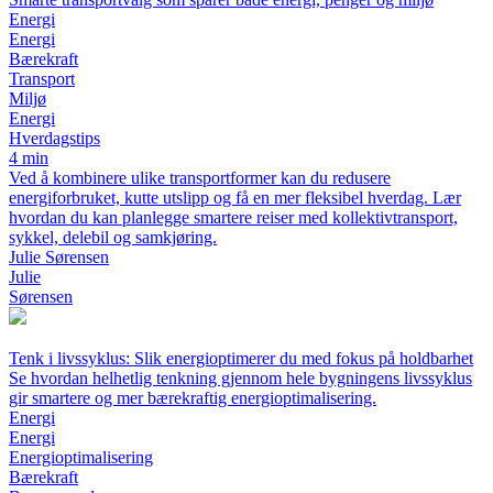
Energi
Energi
Bærekraft
Transport
Miljø
Energi
Hverdagstips
4 min
Ved å kombinere ulike transportformer kan du redusere
energiforbruket, kutte utslipp og få en mer fleksibel hverdag. Lær
hvordan du kan planlegge smartere reiser med kollektivtransport,
sykkel, delebil og samkjøring.
Julie Sørensen
Julie
Sørensen
Tenk i livssyklus: Slik energioptimerer du med fokus på holdbarhet
Se hvordan helhetlig tenkning gjennom hele bygningens livssyklus
gir smartere og mer bærekraftig energioptimalisering.
Energi
Energi
Energioptimalisering
Bærekraft