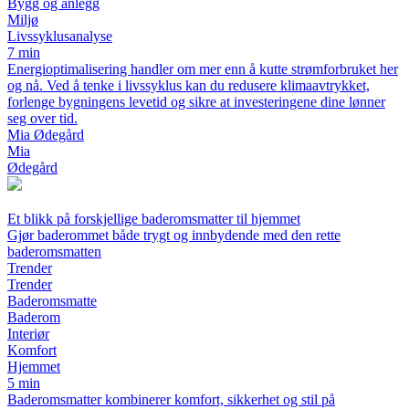
Bygg og anlegg
Miljø
Livssyklusanalyse
7 min
Energioptimalisering handler om mer enn å kutte strømforbruket her
og nå. Ved å tenke i livssyklus kan du redusere klimaavtrykket,
forlenge bygningens levetid og sikre at investeringene dine lønner
seg over tid.
Mia Ødegård
Mia
Ødegård
Et blikk på forskjellige baderomsmatter til hjemmet
Gjør baderommet både trygt og innbydende med den rette
baderomsmatten
Trender
Trender
Baderomsmatte
Baderom
Interiør
Komfort
Hjemmet
5 min
Baderomsmatter kombinerer komfort, sikkerhet og stil på