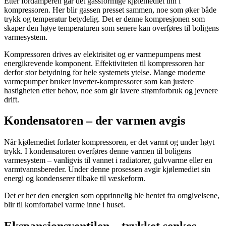
Etter fordamperen går det gassformige kjølemediet inn i
kompressoren. Her blir gassen presset sammen, noe som øker både
trykk og temperatur betydelig. Det er denne kompresjonen som
skaper den høye temperaturen som senere kan overføres til boligens
varmesystem.
Kompressoren drives av elektrisitet og er varmepumpens mest
energikrevende komponent. Effektiviteten til kompressoren har
derfor stor betydning for hele systemets ytelse. Mange moderne
varmepumper bruker inverter-kompressorer som kan justere
hastigheten etter behov, noe som gir lavere strømforbruk og jevnere
drift.
Kondensatoren – der varmen avgis
Når kjølemediet forlater kompressoren, er det varmt og under høyt
trykk. I kondensatoren overføres denne varmen til boligens
varmesystem – vanligvis til vannet i radiatorer, gulvvarme eller en
varmtvannsbereder. Under denne prosessen avgir kjølemediet sin
energi og kondenserer tilbake til væskeform.
Det er her den energien som opprinnelig ble hentet fra omgivelsene,
blir til komfortabel varme inne i huset.