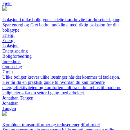
Fjeld
Isolasjon i ulike boligtyper – dette bør du vite før du setter i gang
Spar energi og få et bedre inneklima med riktig isolasjon for din
boligtype
Energi
Energi
Isolasjon
Energisparing
Boligforbedring
Inneklima
Oppussing
7 min
Ulike boliger krever ulike løsninger når det kommer til isolasjon.
Her får du en praktisk guide til hvordan du kan forbedre
energieffektiviteten og komforten i alt fra eldre trehus til moderne
leiligheter – før du setter i gang med arbeidet.
Jonathan Tangen
Jonathan
Tangen
Kombiner transportformer og reduser energiforbruket
Smarte transportvalg som sparer både energi, penger og miljø