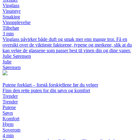
Vinglass
Vinutstyr
Smaking
Vinopplevelse
Tilbehør
3 min
Vinglass påvirker både duft og smak mer enn mange tror. Få en
oversikt over de viktigste faktorene, typene og merkene, slik at du
kan velge de glassene som passer best til vinen din og dine vaner.
Julie Sørensen
Julie
Sørensen
Putene forklart – forstå forskjellene før du velger
Finn den rette puten for din søvn og komfort
Trender
Trender
Putene
Søvn
Komfort
Hjem
Soverom
4 min