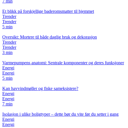
7 min
Et blikk på forskjellige baderomsmatter til hjemmet
Trender
Trender
5 min
Oversikt: Mortere til både daglig bruk og dekorasjon
Trender
Trender
3 min
Varmepumpens anatomi: Sentrale komponenter og deres funksjoner
Energi
Energi
5 min
Kan havvindmøller og fiske sameksistere?
Energi
Energi
7 min
Isolasjon i ulike boligtyper – dette bør du vite før du setter i gang
Energi
Energi