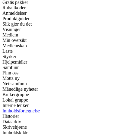
Gratis pakker
Rabattkoder
Anmeldelser
Produktguider
Slik gjør du det
Visninger
Medlem
Min oversikt
Medlemskap
Laste
Styrker
Hjelpemidler
Samfunn
Finn oss
Motta ny
Nettsamfunn
Månedlige nyheter
Brukergruppe
Lokal gruppe
Interne lenker
Innholdsfortegnelse
Historier
Dataarkiv
Skrivehjørne
Innholdskilde