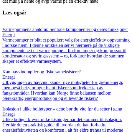
det mulig å hente og avgi varme på en effektiv måte.
Læs også:
Varmepumpens anatomi: Sentrale komponenter og deres funksjoner
Energi
Varmepumper er blitt et populært valg for energieffektiv oppvarming
i norske hjem. I denne artikkelen ser vi nærmere på de viktigste
komponentene i en varmepumpe – fra fordamper og kompressor til
kondensator og styringssystem – og forklarer hvordan de sammen
skaper et effektivt varmesystem.
Kan havvindmøller og fiske sameksistere?
Energi
Utbyggingen av havvind skaper nye muligheter for grønn energi,
men også bekymringer blant fiskere som frykter tap av
fangstområder. Hvordan kan Norge finne balansen mellom
bærekraftig energiproduksjon og et levende fiskeri?
Isolasjon i ulike boligtyper – dette bør du vite før du setter i gang
Energi
Ulike boliger krever ulike løsninger når det kommer til isolasjon.
Her får du en praktisk guide til hvordan du kan forbedre
energieffektiviteten og komforten i alt fra eldre trehus til moderne