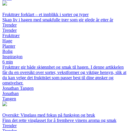
Frukttrær forklart – et innblikk i sorter og typer
Skap liv i hagen med smakfulle trær som gir glede år etter år
Trender
Trender
Frukttrær
Hage
Planter
Bolig
Inspirasjon
6 min
Frukttrær gir både skjønnhet og smak til hagen. I denne artikkelen
får du en oversikt over sorter, vekstformer og viktige hensyn, slik at
du kan velge det fruktträet som passer best til dine ønsker og
omgivelser.
Jonathan Tangen
Jonathan
Tangen
Oversikt: Vinglass med fokus på funksjon og bruk
Finn det rette vinglasset for å fremheve vinens aroma og smak
Trender
Trender