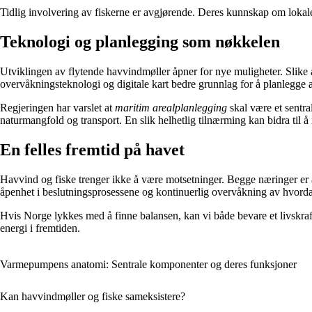
Tidlig involvering av fiskerne er avgjørende. Deres kunnskap om lokale
Teknologi og planlegging som nøkkelen
Utviklingen av flytende havvindmøller åpner for nye muligheter. Slike 
overvåkningsteknologi og digitale kart bedre grunnlag for å planlegge a
Regjeringen har varslet at
maritim arealplanlegging
skal være et sentra
naturmangfold og transport. En slik helhetlig tilnærming kan bidra til å
En felles fremtid på havet
Havvind og fiske trenger ikke å være motsetninger. Begge næringer er a
åpenhet i beslutningsprosessene og kontinuerlig overvåkning av hvorda
Hvis Norge lykkes med å finne balansen, kan vi både bevare et livskraft
energi i fremtiden.
Varmepumpens anatomi: Sentrale komponenter og deres funksjoner
Kan havvindmøller og fiske sameksistere?