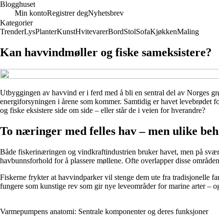
Blogghuset
Min konto
Registrer deg
Nyhetsbrev
Kategorier
Trender
Lys
Planter
Kunst
Hvitevarer
Bord
Stol
Sofa
Kjøkken
Maling
Kan havvindmøller og fiske sameksistere?
Utbyggingen av havvind er i ferd med å bli en sentral del av Norges grø
energiforsyningen i årene som kommer. Samtidig er havet levebrødet fo
og fiske eksistere side om side – eller står de i veien for hverandre?
To næringer med felles hav – men ulike be
Både fiskerinæringen og vindkraftindustrien bruker havet, men på svært
havbunnsforhold for å plassere møllene. Ofte overlapper disse områden
Fiskerne frykter at havvindparker vil stenge dem ute fra tradisjonelle 
fungere som kunstige rev som gir nye leveområder for marine arter – og
Varmepumpens anatomi: Sentrale komponenter og deres funksjoner