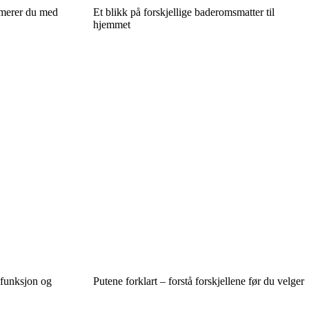
timerer du med
Et blikk på forskjellige baderomsmatter til
hjemmet
 funksjon og
Putene forklart – forstå forskjellene før du velger