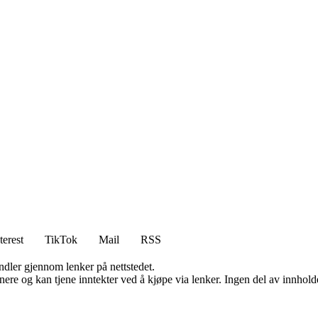
terest
TikTok
Mail
RSS
andler gjennom lenker på nettstedet.
re og kan tjene inntekter ved å kjøpe via lenker. Ingen del av innholdet