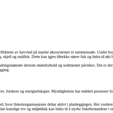
 effektene av havvind på marine økosystemer er sammensatte. Under byg
 skjell og småfisk. Dette kan igjen tiltrekke større fisk og bidra til økt
andringsmønstre dersom strømforhold og sedimenter påvirkes. Det er derf
gging.
re, forskere og energiselskaper. Myndighetene har etablert prosesser fo
hvor fiskeriorganisasjoner deltar aktivt i planleggingen. Her vurderes bl
dan kunstige rev og miljøtiltak kan bidra til å styrke fiskebestandene i