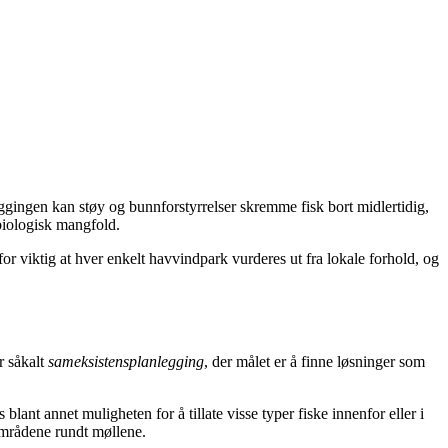
gingen kan støy og bunnforstyrrelser skremme fisk bort midlertidig,
 biologisk mangfold.
or viktig at hver enkelt havvindpark vurderes ut fra lokale forhold, og
r såkalt
sameksistensplanlegging
, der målet er å finne løsninger som
ant annet muligheten for å tillate visse typer fiske innenfor eller i
 områdene rundt møllene.