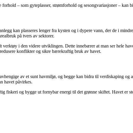
 forhold – som gyteplasser, strømforhold og sesongvariasjoner – kan bid
anlegg kan plasseres lenger fra kysten og i dypere vann, der de i mindr
realbruk på tvers av sektorer.
lt verktøy i den videre utviklingen. Dette innebærer at man ser hele havo
 redusere konflikter og sikre bærekraftig bruk av havet.
vhengige av et sunt havmiljø, og begge kan bidra til verdiskaping og ar
n havet påvirkes.
ig fiskeri og bygge ut fornybar energi til det grønne skiftet. Havet er 