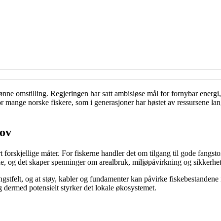
nne omstilling. Regjeringen har satt ambisiøse mål for fornybar energi, 
r mange norske fiskere, som i generasjoner har høstet av ressursene la
hov
 forskjellige måter. For fiskerne handler det om tilgang til gode fangs
e, og det skaper spenninger om arealbruk, miljøpåvirkning og sikkerhet
fangstfelt, og at støy, kabler og fundamenter kan påvirke fiskebestanden
 dermed potensielt styrker det lokale økosystemet.