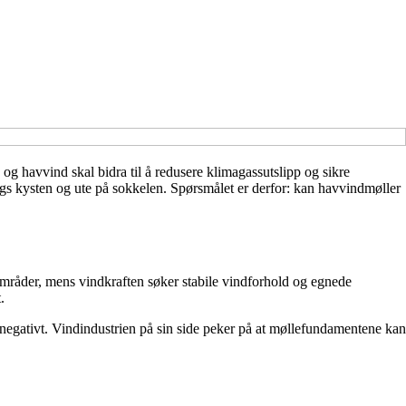
og havvind skal bidra til å redusere klimagassutslipp og sikre
ngs kysten og ute på sokkelen. Spørsmålet er derfor: kan havvindmøller
tområder, mens vindkraften søker stabile vindforhold og egnede
.
e negativt. Vindindustrien på sin side peker på at møllefundamentene kan