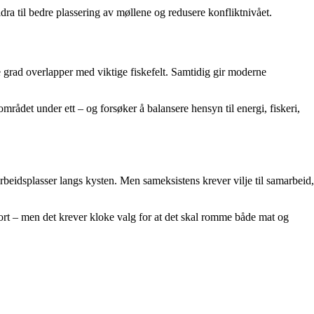
ra til bedre plassering av møllene og redusere konfliktnivået.
e grad overlapper med viktige fiskefelt. Samtidig gir moderne
mrådet under ett – og forsøker å balansere hensyn til energi, fiskeri,
beidsplasser langs kysten. Men sameksistens krever vilje til samarbeid,
stort – men det krever kloke valg for at det skal romme både mat og