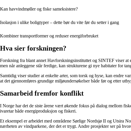
Kan havvindmøller og fiske sameksistere?
Isolasjon i ulike boligtyper – dette bør du vite før du setter i gang
Kombiner transportformer og reduser energiforbruket
Hva sier forskningen?
Forskning fra blant annet Havforskningsinstituttet og SINTEF viser at
men når anleggene står ferdige, kan strukturene gi nye habitater for tang,
Samtidig viser studier at enkelte arter, som torsk og hyse, kan endre v
at det gjennomføres grundige miljøundersøkelser både før og etter utby
Samarbeid fremfor konflikt
I Norge har det de siste årene vært økende fokus på dialog mellom fiske
ivaretar både energiproduksjon og fiskeri.
Et eksempel er arbeidet med områdene Sørlige Nordsjø II og Utsira Nord, 
nærheten av vindparkene, der det er trygt. Andre prosjekter ser på hvor