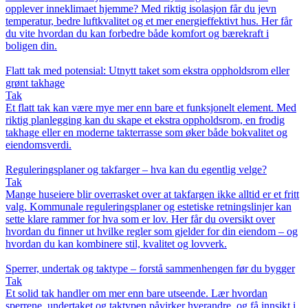
opplever inneklimaet hjemme? Med riktig isolasjon får du jevn
temperatur, bedre luftkvalitet og et mer energieffektivt hus. Her får
du vite hvordan du kan forbedre både komfort og bærekraft i
boligen din.
Flatt tak med potensial: Utnytt taket som ekstra oppholdsrom eller
grønt takhage
Tak
Et flatt tak kan være mye mer enn bare et funksjonelt element. Med
riktig planlegging kan du skape et ekstra oppholdsrom, en frodig
takhage eller en moderne takterrasse som øker både bokvalitet og
eiendomsverdi.
Reguleringsplaner og takfarger – hva kan du egentlig velge?
Tak
Mange huseiere blir overrasket over at takfargen ikke alltid er et fritt
valg. Kommunale reguleringsplaner og estetiske retningslinjer kan
sette klare rammer for hva som er lov. Her får du oversikt over
hvordan du finner ut hvilke regler som gjelder for din eiendom – og
hvordan du kan kombinere stil, kvalitet og lovverk.
Sperrer, undertak og taktype – forstå sammenhengen før du bygger
Tak
Et solid tak handler om mer enn bare utseende. Lær hvordan
sperrene, undertaket og taktypen påvirker hverandre, og få innsikt i