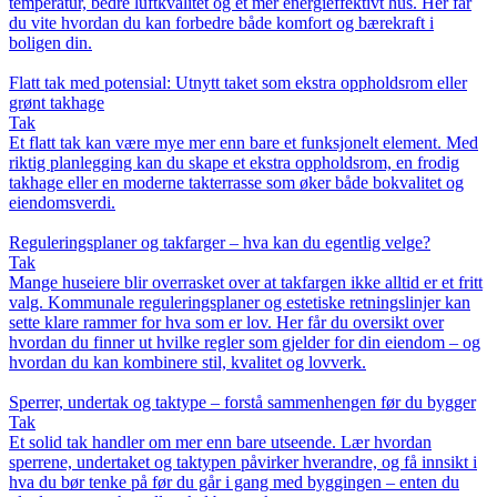
temperatur, bedre luftkvalitet og et mer energieffektivt hus. Her får
du vite hvordan du kan forbedre både komfort og bærekraft i
boligen din.
Flatt tak med potensial: Utnytt taket som ekstra oppholdsrom eller
grønt takhage
Tak
Et flatt tak kan være mye mer enn bare et funksjonelt element. Med
riktig planlegging kan du skape et ekstra oppholdsrom, en frodig
takhage eller en moderne takterrasse som øker både bokvalitet og
eiendomsverdi.
Reguleringsplaner og takfarger – hva kan du egentlig velge?
Tak
Mange huseiere blir overrasket over at takfargen ikke alltid er et fritt
valg. Kommunale reguleringsplaner og estetiske retningslinjer kan
sette klare rammer for hva som er lov. Her får du oversikt over
hvordan du finner ut hvilke regler som gjelder for din eiendom – og
hvordan du kan kombinere stil, kvalitet og lovverk.
Sperrer, undertak og taktype – forstå sammenhengen før du bygger
Tak
Et solid tak handler om mer enn bare utseende. Lær hvordan
sperrene, undertaket og taktypen påvirker hverandre, og få innsikt i
hva du bør tenke på før du går i gang med byggingen – enten du