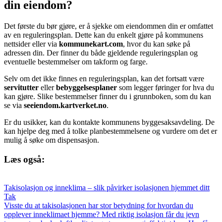
din eiendom?
Det første du bør gjøre, er å sjekke om eiendommen din er omfattet
av en reguleringsplan. Dette kan du enkelt gjøre på kommunens
nettsider eller via
kommunekart.com
, hvor du kan søke på
adressen din. Der finner du både gjeldende reguleringsplan og
eventuelle bestemmelser om takform og farge.
Selv om det ikke finnes en reguleringsplan, kan det fortsatt være
servitutter
eller
bebyggelsesplaner
som legger føringer for hva du
kan gjøre. Slike bestemmelser finner du i grunnboken, som du kan
se via
seeiendom.kartverket.no
.
Er du usikker, kan du kontakte kommunens byggesaksavdeling. De
kan hjelpe deg med å tolke planbestemmelsene og vurdere om det er
mulig å søke om dispensasjon.
Læs også:
Takisolasjon og inneklima – slik påvirker isolasjonen hjemmet ditt
Tak
Visste du at takisolasjonen har stor betydning for hvordan du
opplever inneklimaet hjemme? Med riktig isolasjon får du jevn