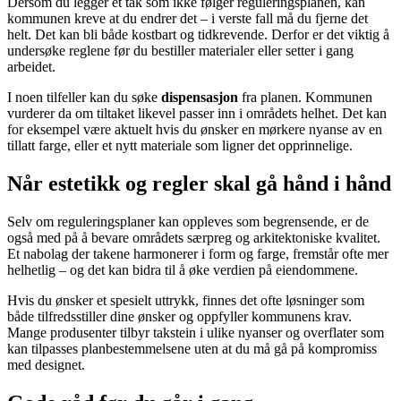
Dersom du legger et tak som ikke følger reguleringsplanen, kan
kommunen kreve at du endrer det – i verste fall må du fjerne det
helt. Det kan bli både kostbart og tidkrevende. Derfor er det viktig å
undersøke reglene før du bestiller materialer eller setter i gang
arbeidet.
I noen tilfeller kan du søke
dispensasjon
fra planen. Kommunen
vurderer da om tiltaket likevel passer inn i områdets helhet. Det kan
for eksempel være aktuelt hvis du ønsker en mørkere nyanse av en
tillatt farge, eller et nytt materiale som ligner det opprinnelige.
Når estetikk og regler skal gå hånd i hånd
Selv om reguleringsplaner kan oppleves som begrensende, er de
også med på å bevare områdets særpreg og arkitektoniske kvalitet.
Et nabolag der takene harmonerer i form og farge, fremstår ofte mer
helhetlig – og det kan bidra til å øke verdien på eiendommene.
Hvis du ønsker et spesielt uttrykk, finnes det ofte løsninger som
både tilfredsstiller dine ønsker og oppfyller kommunens krav.
Mange produsenter tilbyr takstein i ulike nyanser og overflater som
kan tilpasses planbestemmelsene uten at du må gå på kompromiss
med designet.