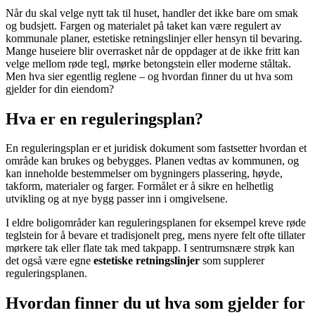
Når du skal velge nytt tak til huset, handler det ikke bare om smak
og budsjett. Fargen og materialet på taket kan være regulert av
kommunale planer, estetiske retningslinjer eller hensyn til bevaring.
Mange huseiere blir overrasket når de oppdager at de ikke fritt kan
velge mellom røde tegl, mørke betongstein eller moderne ståltak.
Men hva sier egentlig reglene – og hvordan finner du ut hva som
gjelder for din eiendom?
Hva er en reguleringsplan?
En reguleringsplan er et juridisk dokument som fastsetter hvordan et
område kan brukes og bebygges. Planen vedtas av kommunen, og
kan inneholde bestemmelser om bygningers plassering, høyde,
takform, materialer og farger. Formålet er å sikre en helhetlig
utvikling og at nye bygg passer inn i omgivelsene.
I eldre boligområder kan reguleringsplanen for eksempel kreve røde
teglstein for å bevare et tradisjonelt preg, mens nyere felt ofte tillater
mørkere tak eller flate tak med takpapp. I sentrumsnære strøk kan
det også være egne
estetiske retningslinjer
som supplerer
reguleringsplanen.
Hvordan finner du ut hva som gjelder for