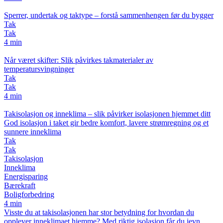
Sperrer, undertak og taktype – forstå sammenhengen før du bygger
Tak
Tak
4 min
Når været skifter: Slik påvirkes takmaterialer av
temperatursvingninger
Tak
Tak
4 min
Takisolasjon og inneklima – slik påvirker isolasjonen hjemmet ditt
God isolasjon i taket gir bedre komfort, lavere strømregning og et
sunnere inneklima
Tak
Tak
Takisolasjon
Inneklima
Energisparing
Bærekraft
Boligforbedring
4 min
Visste du at takisolasjonen har stor betydning for hvordan du
opplever inneklimaet hjemme? Med riktig isolasjon får du jevn