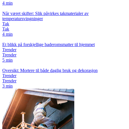
4 min
Når været skifter: Slik påvirkes takmaterialer av
temperatursvingninger
Tak
Tak
4 min
Et blikk på forskjellige baderomsmatter til hjemmet
Trender
Trender
5 min
Oversikt: Mortere til både daglig bruk og dekorasjon
Trender
Trender
3 min