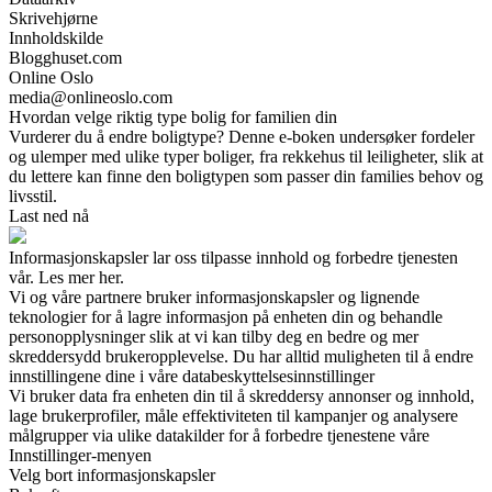
Skrivehjørne
Innholdskilde
Blogghuset.com
Online Oslo
media@onlineoslo.com
Hvordan velge riktig type bolig for familien din
Vurderer du å endre boligtype? Denne e-boken undersøker fordeler
og ulemper med ulike typer boliger, fra rekkehus til leiligheter, slik at
du lettere kan finne den boligtypen som passer din families behov og
livsstil.
Last ned nå
Informasjonskapsler lar oss tilpasse innhold og forbedre tjenesten
vår. Les mer her.
Vi og våre partnere bruker informasjonskapsler og lignende
teknologier for å lagre informasjon på enheten din og behandle
personopplysninger slik at vi kan tilby deg en bedre og mer
skreddersydd brukeropplevelse. Du har alltid muligheten til å endre
innstillingene dine i våre databeskyttelsesinnstillinger
Vi bruker data fra enheten din til å skreddersy annonser og innhold,
lage brukerprofiler, måle effektiviteten til kampanjer og analysere
målgrupper via ulike datakilder for å forbedre tjenestene våre
Innstillinger-menyen
Velg bort informasjonskapsler