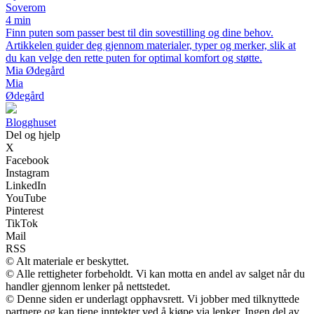
Soverom
4 min
Finn puten som passer best til din sovestilling og dine behov.
Artikkelen guider deg gjennom materialer, typer og merker, slik at
du kan velge den rette puten for optimal komfort og støtte.
Mia Ødegård
Mia
Ødegård
Blogghuset
Del og hjelp
X
Facebook
Instagram
LinkedIn
YouTube
Pinterest
TikTok
Mail
RSS
© Alt materiale er beskyttet.
© Alle rettigheter forbeholdt. Vi kan motta en andel av salget når du
handler gjennom lenker på nettstedet.
© Denne siden er underlagt opphavsrett. Vi jobber med tilknyttede
partnere og kan tjene inntekter ved å kjøpe via lenker. Ingen del av