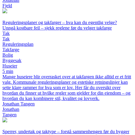
Jonathan
Fjeld
Reguleringsplaner og takfarger – hva kan du egentlig velge?
Unngå kostbare feil – sjekk reglene før du velger takfarge
Tak
Tak
Reguleringsplan
Takfarge
Bolig
Byggesak
Huseier
5 min
Mange huseiere blir overrasket over at takfargen ikke alltid er et fritt
valg. Kommunale reguleringsplaner og estetiske retningslinjer kan
sette klare rammer for hva som er lov. Her får du oversikt over
hvordan du finner ut hvilke regler som gjelder for din eiendom – og
hvordan du kan kombinere stil, kvalitet og lovverk.
Jonathan Tangen
Jonathan
Tangen
Sperrer, undertak og taktype – forstå sammenhengen før du bygger