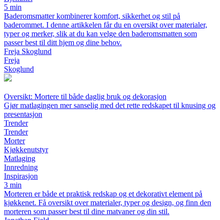
5 min
Baderomsmatter kombinerer komfort, sikkerhet og stil på
baderommet. I denne artikkelen får du en oversikt over materialer,
typer og merker, slik at du kan velge den baderomsmatten som
passer best til ditt hjem og dine behov.
Freja Skoglund
Freja
Skoglund
Oversikt: Mortere til både daglig bruk og dekorasjon
Gjør matlagingen mer sanselig med det rette redskapet til knusing og
presentasjon
Trender
Trender
Morter
Kjøkkenutstyr
Matlaging
Innredning
Inspirasjon
3 min
Morteren er både et praktisk redskap og et dekorativt element på
kjøkkenet. Få oversikt over materialer, typer og design, og finn den
morteren som passer best til dine matvaner og din stil.