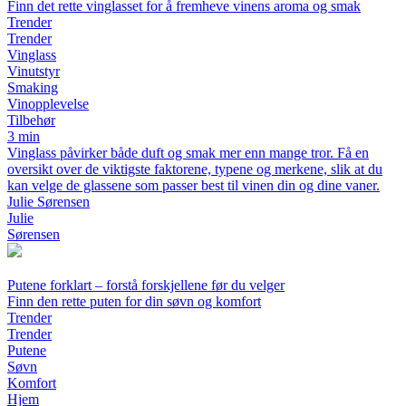
Finn det rette vinglasset for å fremheve vinens aroma og smak
Trender
Trender
Vinglass
Vinutstyr
Smaking
Vinopplevelse
Tilbehør
3 min
Vinglass påvirker både duft og smak mer enn mange tror. Få en
oversikt over de viktigste faktorene, typene og merkene, slik at du
kan velge de glassene som passer best til vinen din og dine vaner.
Julie Sørensen
Julie
Sørensen
Putene forklart – forstå forskjellene før du velger
Finn den rette puten for din søvn og komfort
Trender
Trender
Putene
Søvn
Komfort
Hjem