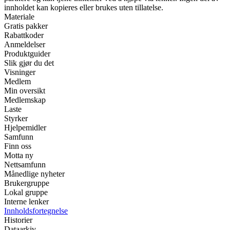
innholdet kan kopieres eller brukes uten tillatelse.
Materiale
Gratis pakker
Rabattkoder
Anmeldelser
Produktguider
Slik gjør du det
Visninger
Medlem
Min oversikt
Medlemskap
Laste
Styrker
Hjelpemidler
Samfunn
Finn oss
Motta ny
Nettsamfunn
Månedlige nyheter
Brukergruppe
Lokal gruppe
Interne lenker
Innholdsfortegnelse
Historier
Dataarkiv