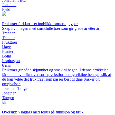
Jonathan Fjeld
Jonathan
Fjeld
Frukttrær forklart – et innblikk i sorter og typer
Skap liv i hagen med smakfulle trær som gir glede år etter år
Trender
Trender
Frukttrær
Hage
Planter
Bolig
Inspirasjon
6 min
Frukttrær gir både skjønnhet og smak til hagen. I denne artikkelen
får du en oversikt over sorter, vekstformer og viktige hensyn, slik at
du kan velge det fruktträet som passer best til dine ønsker og
omgivelser.
Jonathan Tangen
Jonathan
Tangen
Oversikt: Vinglass med fokus på funksjon og bruk