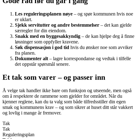
Gode råd før du går i gang
Les reguleringsplanen nøye
– og spør kommunen hvis noe
er uklart.
Sjekk servitutter og andre bestemmelser
– det kan gjelde
særregler for din eiendom.
Snakk med en byggesakkyndig
– de kan hjelpe deg å finne
løsninger som oppfyller kravene.
Søk dispensasjon i god tid
hvis du ønsker noe som avviker
fra planen.
Dokumenter alt
– lagre korrespondanse og vedtak i tilfelle
det oppstår spørsmål senere.
Et tak som varer – og passer inn
Å velge tak handler ikke bare om funksjon og utseende, men også
om å respektere de rammene som gjelder for området. Når du
kjenner reglene, kan du ta valg som både tilfredsstiller din egen
smak og kommunens krav – og som sikrer at huset ditt står vakkert
og lovlig i mange år fremover.
Tak
Tak
Reguleringsplan