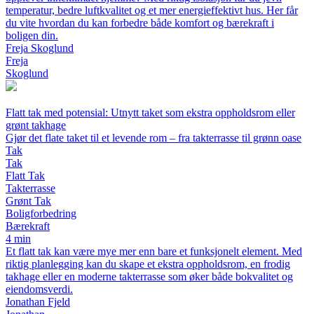
temperatur, bedre luftkvalitet og et mer energieffektivt hus. Her får
du vite hvordan du kan forbedre både komfort og bærekraft i
boligen din.
Freja Skoglund
Freja
Skoglund
Flatt tak med potensial: Utnytt taket som ekstra oppholdsrom eller
grønt takhage
Gjør det flate taket til et levende rom – fra takterrasse til grønn oase
Tak
Tak
Flatt Tak
Takterrasse
Grønt Tak
Boligforbedring
Bærekraft
4 min
Et flatt tak kan være mye mer enn bare et funksjonelt element. Med
riktig planlegging kan du skape et ekstra oppholdsrom, en frodig
takhage eller en moderne takterrasse som øker både bokvalitet og
eiendomsverdi.
Jonathan Fjeld