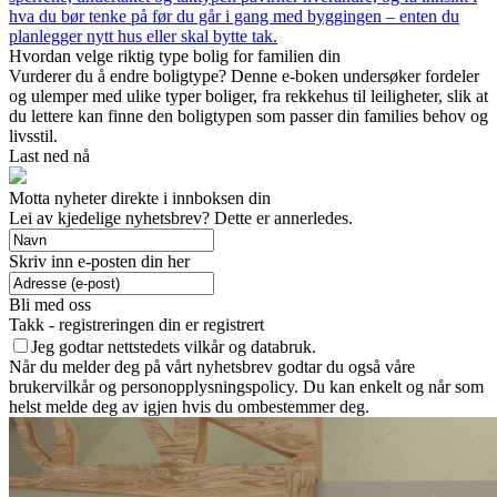
hva du bør tenke på før du går i gang med byggingen – enten du
planlegger nytt hus eller skal bytte tak.
Hvordan velge riktig type bolig for familien din
Vurderer du å endre boligtype? Denne e-boken undersøker fordeler
og ulemper med ulike typer boliger, fra rekkehus til leiligheter, slik at
du lettere kan finne den boligtypen som passer din families behov og
livsstil.
Last ned nå
Motta nyheter direkte i innboksen din
Lei av kjedelige nyhetsbrev? Dette er annerledes.
Skriv inn e-posten din her
Bli med oss
Takk - registreringen din er registrert
Jeg godtar nettstedets vilkår og databruk.
Når du melder deg på vårt nyhetsbrev godtar du også våre
brukervilkår og personopplysningspolicy. Du kan enkelt og når som
helst melde deg av igjen hvis du ombestemmer deg.