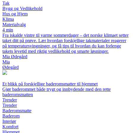
Tak
Bygg og Vedlikehold
Hus og Hjem
Klima
Materialvalg
4 min
Fra iskalde vintre til varme sommerdager – det norske klimaet setter
taket ditt på prøve. Lær hvordan forskjellige takmaterialer reagerer
på temperatursvingninger, og få tips til hvordan du kan forlenge
takets levetid med riktig vedlikehold og smarte løsninger.
Mia Ødegård
Mia
Ødegård
Et blikk på forskjellige baderomsmatter til hjemmet
Gjør baderommet både trygt og innbydende med den rette
baderomsmatten
Trender
Trender
Baderomsmatte
Baderom
Interiør
Komfort
Hjemmet