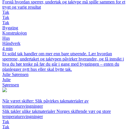
Forstå hvordan sperrer, undertak og taktype må spille sammen for et
trygt og varig resultat
Tak
Tak
Tak
Bygging
Konstruksjon
Hus
Håndverk
4 min
Et solid tak handler om mer enn bare utseende. Lær hvordan
sperrene, undertaket og taktypen påvirker hverandre, og få innsikt i
hva du bør tenke på før du går i gang med byggingen – enten du
planlegger nytt hus eller skal bytte tak.
Julie Sørensen
Julie
Sørensen
Når været skifter: Slik påvirkes takmaterialer av
temperatursvingninger
Slik takler ulike takmaterialer Norges skiftende vær og store
temperatursvingninger
Tak
Tak