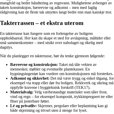
mangfold og bedre håndtering av regnvann. Mulighetene avhenger av
takets konstruksjon, bæreevne og adkomst – men med faglig
rådgivning kan de fleste tak utnyttes langt bedre enn man kanskje tror.
Takterrassen – et ekstra uterom
En takterrasse kan fungere som en forlengelse av boligens
oppholdsareal. Her kan du skape et sted for avslapning, måltider eller
små sammenkomster – med utsikt over nabolaget og rikelig med
dagslys.
Når du planlegger en takterrasse, bør du tenke gjennom følgende:
Bæreevne og konstruksjon:
Taket må tåle vekten av
mennesker, møbler og eventuelle plantekasser. En
bygningsingeniør kan vurdere om konstruksjonen må forsterkes.
Adkomst og sikkerhet:
Det må være trygg og enkel tilgang, for
eksempel via trapp eller dør fra boligen. Rekkverk og sikring må
oppfylle kravene i byggteknisk forskrift (TEK17).
Materialvalg:
Velg værbestandige materialer som tåler frost,
vind og regn – for eksempel kompositt, trykkimpregnert tre eller
fliser på justerbare føtter.
Lé og privatliv:
Skjermer, pergolaer eller beplantning kan gi
både skjerming og trivsel uten å stenge for lyset.