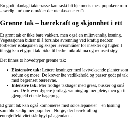
En godt planlagt takterrasse kan raskt bli hjemmets mest populære rom
– særlig i urbane områder der uteplassene er få.
Grønne tak – bærekraft og skjønnhet i ett
Et grønt tak er ikke bare vakkert, men også en miljøvennlig løsning.
Vegetasjonen bidrar til å forsinke avrenning ved kraftig nedbør,
forbedrer isolasjonen og skaper leveområder for insekter og fugler. I
tillegg kan et grønt tak bidra til bedre mikroklima og redusert støy.
Det finnes to hovedtyper grønne tak:
Ekstensive tak:
Lettere løsninger med lavtvoksende planter som
sedum og mose. De krever lite vedlikehold og passer godt på tak
med begrenset bæreevne.
Intensive tak:
Mer frodige takhager med gress, busker og små
trær. De krever dypere jordlag, vanning og mer pleie, men gir til
gjengjeld et ekte hagepreg.
Et grønt tak kan også kombineres med solcellepaneler – en løsning
som blir stadig mer populær i Norge, der bærekraft og
energieffektivitet står høyt på agendaen.