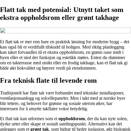
Flatt tak med potensial: Utnytt taket som
ekstra oppholdsrom eller grønt takhage
Et flatt tak er mer enn bare en praktisk løsning for moderne bygg – det
kan også bli et verdifullt tilskudd til boligen. Med riktig planlegging
kan taket forvandles til et ekstra oppholdsrom, en grønn oase midt i
byen eller et sted der funksjon og estetikk møtes. Enten du drømmer
om en takterrasse med utsikt eller en frodig takhage, kan et flatt tak gi
både økt bokvalitet og høyere verdi på eiendommen.
Fra teknisk flate til levende rom
Tradisjonelt har flate tak vært forbundet med tekniske installasjoner,
ventilasjonsanlegg og solcellepaneler. Men i takt med at norske byer
blir tettere, og behovet for grønne og sosiale uterom øker, har
interessen for å utnytte takflater vokst betydelig.
Et flatt tak kan utformes som et
oppholdsrom
, der du kan nyte solen,
dyrke urter eller skape et sosialt samlingspunkt. Alternativt kan det
anlegges som et
grønt tak
, som bidrar til bedre isolasjon, økt biologisk