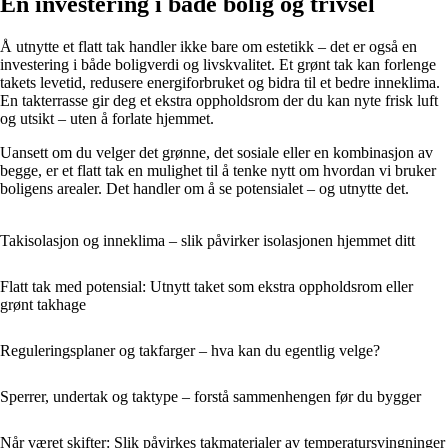
En investering i både bolig og trivsel
Å utnytte et flatt tak handler ikke bare om estetikk – det er også en
investering i både boligverdi og livskvalitet. Et grønt tak kan forlenge
takets levetid, redusere energiforbruket og bidra til et bedre inneklima.
En takterrasse gir deg et ekstra oppholdsrom der du kan nyte frisk luft
og utsikt – uten å forlate hjemmet.
Uansett om du velger det grønne, det sosiale eller en kombinasjon av
begge, er et flatt tak en mulighet til å tenke nytt om hvordan vi bruker
boligens arealer. Det handler om å se potensialet – og utnytte det.
Takisolasjon og inneklima – slik påvirker isolasjonen hjemmet ditt
Flatt tak med potensial: Utnytt taket som ekstra oppholdsrom eller
grønt takhage
Reguleringsplaner og takfarger – hva kan du egentlig velge?
Sperrer, undertak og taktype – forstå sammenhengen før du bygger
Når været skifter: Slik påvirkes takmaterialer av temperatursvingninger