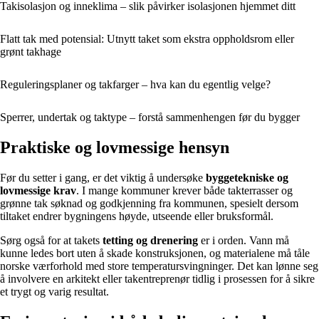
Takisolasjon og inneklima – slik påvirker isolasjonen hjemmet ditt
Flatt tak med potensial: Utnytt taket som ekstra oppholdsrom eller
grønt takhage
Reguleringsplaner og takfarger – hva kan du egentlig velge?
Sperrer, undertak og taktype – forstå sammenhengen før du bygger
Praktiske og lovmessige hensyn
Før du setter i gang, er det viktig å undersøke
byggetekniske og
lovmessige krav
. I mange kommuner krever både takterrasser og
grønne tak søknad og godkjenning fra kommunen, spesielt dersom
tiltaket endrer bygningens høyde, utseende eller bruksformål.
Sørg også for at takets
tetting og drenering
er i orden. Vann må
kunne ledes bort uten å skade konstruksjonen, og materialene må tåle
norske værforhold med store temperatursvingninger. Det kan lønne seg
å involvere en arkitekt eller takentreprenør tidlig i prosessen for å sikre
et trygt og varig resultat.