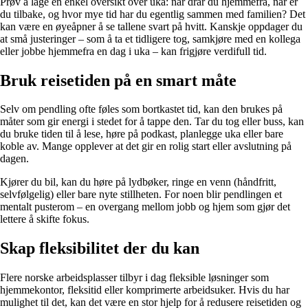
Prøv å lage en enkel oversikt over uka: når drar du hjemmefra, når er
du tilbake, og hvor mye tid har du egentlig sammen med familien? Det
kan være en øyeåpner å se tallene svart på hvitt. Kanskje oppdager du
at små justeringer – som å ta et tidligere tog, samkjøre med en kollega
eller jobbe hjemmefra en dag i uka – kan frigjøre verdifull tid.
Bruk reisetiden på en smart måte
Selv om pendling ofte føles som bortkastet tid, kan den brukes på
måter som gir energi i stedet for å tappe den. Tar du tog eller buss, kan
du bruke tiden til å lese, høre på podkast, planlegge uka eller bare
koble av. Mange opplever at det gir en rolig start eller avslutning på
dagen.
Kjører du bil, kan du høre på lydbøker, ringe en venn (håndfritt,
selvfølgelig) eller bare nyte stillheten. For noen blir pendlingen et
mentalt pusterom – en overgang mellom jobb og hjem som gjør det
lettere å skifte fokus.
Skap fleksibilitet der du kan
Flere norske arbeidsplasser tilbyr i dag fleksible løsninger som
hjemmekontor, fleksitid eller komprimerte arbeidsuker. Hvis du har
mulighet til det, kan det være en stor hjelp for å redusere reisetiden og