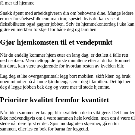
få mer tid hjemme.
Snakk åpent med arbeidsgiveren din om behovene dine. Mange ledere
er mer forståelsesfulle enn man tror, spesielt hvis du kan vise at
fleksibiliteten også gagner jobben. Selv én hjemmekontordag i uka kan
gjøre en merkbar forskjell for både deg og familien.
Gjør hjemkomsten til et vendepunkt
Når du endelig kommer hjem etter en lang dag, er det lett å falle rett
ned i sofaen. Men nettopp de første minuttene etter at du har kommet
inn døra, kan være avgjørende for hvordan resten av kvelden blir.
Lag deg et lite overgangsritual: legg bort mobilen, skift klær, og bruk
noen minutter på å lande før du engasjerer deg i familien. Det hjelper
deg å legge jobben bak deg og være mer til stede hjemme.
Prioriter kvalitet fremfor kvantitet
Når tiden sammen er knapp, blir kvaliteten desto viktigere. Det handler
ikke nødvendigvis om å være sammen hele kvelden, men om å være til
stede når dere først er det. Spis middag uten skjermer, gå en tur
sammen, eller les en bok for barna før leggetid.