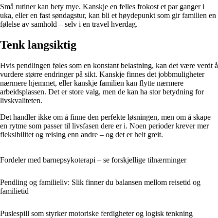
Små rutiner kan bety mye. Kanskje en felles frokost et par ganger i
uka, eller en fast søndagstur, kan bli et høydepunkt som gir familien en
følelse av samhold – selv i en travel hverdag.
Tenk langsiktig
Hvis pendlingen føles som en konstant belastning, kan det være verdt å
vurdere større endringer på sikt. Kanskje finnes det jobbmuligheter
nærmere hjemmet, eller kanskje familien kan flytte nærmere
arbeidsplassen. Det er store valg, men de kan ha stor betydning for
livskvaliteten.
Det handler ikke om å finne den perfekte løsningen, men om å skape
en rytme som passer til livsfasen dere er i. Noen perioder krever mer
fleksibilitet og reising enn andre – og det er helt greit.
Fordeler med barnepsykoterapi – se forskjellige tilnærminger
Pendling og familieliv: Slik finner du balansen mellom reisetid og
familietid
Puslespill som styrker motoriske ferdigheter og logisk tenkning