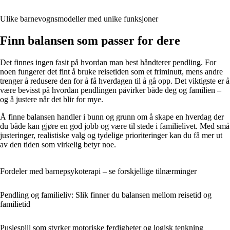
Ulike barnevognsmodeller med unike funksjoner
Finn balansen som passer for dere
Det finnes ingen fasit på hvordan man best håndterer pendling. For
noen fungerer det fint å bruke reisetiden som et friminutt, mens andre
trenger å redusere den for å få hverdagen til å gå opp. Det viktigste er å
være bevisst på hvordan pendlingen påvirker både deg og familien –
og å justere når det blir for mye.
Å finne balansen handler i bunn og grunn om å skape en hverdag der
du både kan gjøre en god jobb og være til stede i familielivet. Med små
justeringer, realistiske valg og tydelige prioriteringer kan du få mer ut
av den tiden som virkelig betyr noe.
Fordeler med barnepsykoterapi – se forskjellige tilnærminger
Pendling og familieliv: Slik finner du balansen mellom reisetid og
familietid
Puslespill som styrker motoriske ferdigheter og logisk tenkning