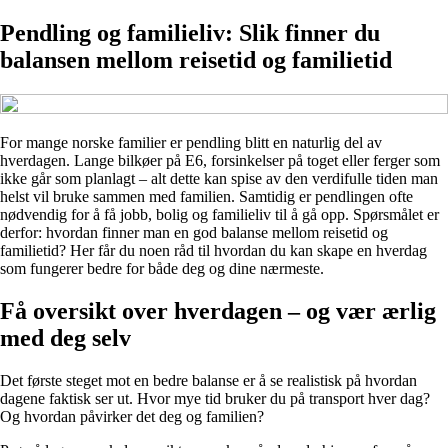
Pendling og familieliv: Slik finner du
balansen mellom reisetid og familietid
For mange norske familier er pendling blitt en naturlig del av
hverdagen. Lange bilkøer på E6, forsinkelser på toget eller ferger som
ikke går som planlagt – alt dette kan spise av den verdifulle tiden man
helst vil bruke sammen med familien. Samtidig er pendlingen ofte
nødvendig for å få jobb, bolig og familieliv til å gå opp. Spørsmålet er
derfor: hvordan finner man en god balanse mellom reisetid og
familietid? Her får du noen råd til hvordan du kan skape en hverdag
som fungerer bedre for både deg og dine nærmeste.
Få oversikt over hverdagen – og vær ærlig
med deg selv
Det første steget mot en bedre balanse er å se realistisk på hvordan
dagene faktisk ser ut. Hvor mye tid bruker du på transport hver dag?
Og hvordan påvirker det deg og familien?