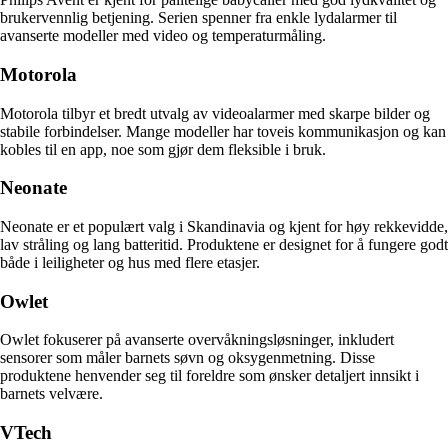
brukervennlig betjening. Serien spenner fra enkle lydalarmer til
avanserte modeller med video og temperaturmåling.
Motorola
Motorola tilbyr et bredt utvalg av videoalarmer med skarpe bilder og
stabile forbindelser. Mange modeller har toveis kommunikasjon og kan
kobles til en app, noe som gjør dem fleksible i bruk.
Neonate
Neonate er et populært valg i Skandinavia og kjent for høy rekkevidde,
lav stråling og lang batteritid. Produktene er designet for å fungere godt
både i leiligheter og hus med flere etasjer.
Owlet
Owlet fokuserer på avanserte overvåkningsløsninger, inkludert
sensorer som måler barnets søvn og oksygenmetning. Disse
produktene henvender seg til foreldre som ønsker detaljert innsikt i
barnets velvære.
VTech