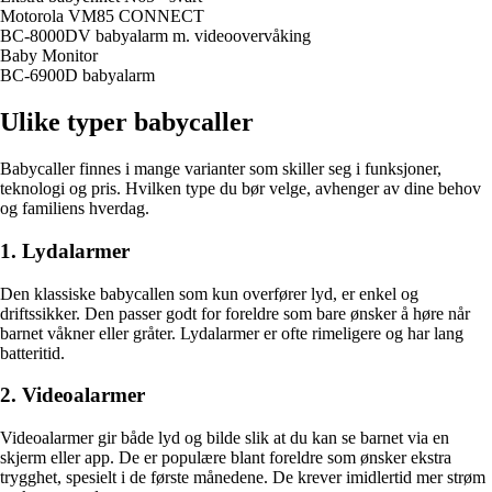
Motorola VM85 CONNECT
BC-8000DV babyalarm m. videoovervåking
Baby Monitor
BC-6900D babyalarm
Ulike typer babycaller
Babycaller finnes i mange varianter som skiller seg i funksjoner,
teknologi og pris. Hvilken type du bør velge, avhenger av dine behov
og familiens hverdag.
1. Lydalarmer
Den klassiske babycallen som kun overfører lyd, er enkel og
driftssikker. Den passer godt for foreldre som bare ønsker å høre når
barnet våkner eller gråter. Lydalarmer er ofte rimeligere og har lang
batteritid.
2. Videoalarmer
Videoalarmer gir både lyd og bilde slik at du kan se barnet via en
skjerm eller app. De er populære blant foreldre som ønsker ekstra
trygghet, spesielt i de første månedene. De krever imidlertid mer strøm