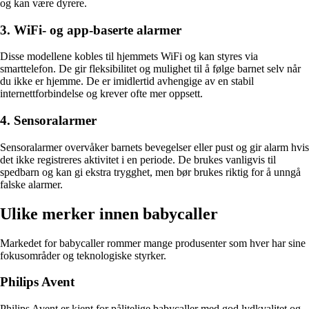
og kan være dyrere.
3. WiFi- og app-baserte alarmer
Disse modellene kobles til hjemmets WiFi og kan styres via
smarttelefon. De gir fleksibilitet og mulighet til å følge barnet selv når
du ikke er hjemme. De er imidlertid avhengige av en stabil
internettforbindelse og krever ofte mer oppsett.
4. Sensoralarmer
Sensoralarmer overvåker barnets bevegelser eller pust og gir alarm hvis
det ikke registreres aktivitet i en periode. De brukes vanligvis til
spedbarn og kan gi ekstra trygghet, men bør brukes riktig for å unngå
falske alarmer.
Ulike merker innen babycaller
Markedet for babycaller rommer mange produsenter som hver har sine
fokusområder og teknologiske styrker.
Philips Avent
Philips Avent er kjent for pålitelige babycaller med god lydkvalitet og