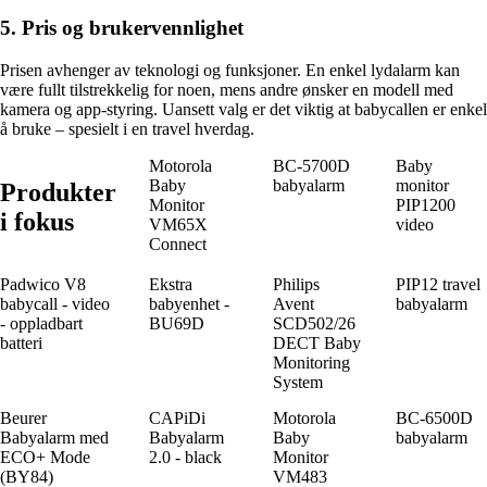
5. Pris og brukervennlighet
Prisen avhenger av teknologi og funksjoner. En enkel lydalarm kan
være fullt tilstrekkelig for noen, mens andre ønsker en modell med
kamera og app-styring. Uansett valg er det viktig at babycallen er enkel
å bruke – spesielt i en travel hverdag.
Motorola
BC-5700D
Baby
Baby
babyalarm
monitor
Produkter
Monitor
PIP1200
i fokus
VM65X
video
Connect
Padwico V8
Ekstra
Philips
PIP12 travel
babycall - video
babyenhet -
Avent
babyalarm
- oppladbart
BU69D
SCD502/26
batteri
DECT Baby
Monitoring
System
Beurer
CAPiDi
Motorola
BC-6500D
Babyalarm med
Babyalarm
Baby
babyalarm
ECO+ Mode
2.0 - black
Monitor
(BY84)
VM483