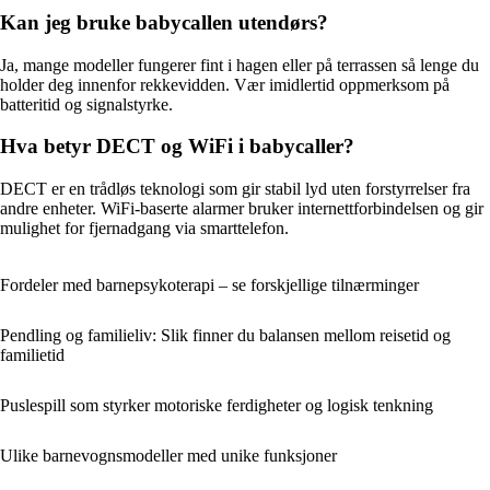
Kan jeg bruke babycallen utendørs?
Ja, mange modeller fungerer fint i hagen eller på terrassen så lenge du
holder deg innenfor rekkevidden. Vær imidlertid oppmerksom på
batteritid og signalstyrke.
Hva betyr DECT og WiFi i babycaller?
DECT er en trådløs teknologi som gir stabil lyd uten forstyrrelser fra
andre enheter. WiFi-baserte alarmer bruker internettforbindelsen og gir
mulighet for fjernadgang via smarttelefon.
Fordeler med barnepsykoterapi – se forskjellige tilnærminger
Pendling og familieliv: Slik finner du balansen mellom reisetid og
familietid
Puslespill som styrker motoriske ferdigheter og logisk tenkning
Ulike barnevognsmodeller med unike funksjoner