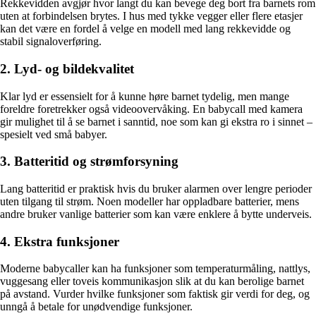
Rekkevidden avgjør hvor langt du kan bevege deg bort fra barnets rom
uten at forbindelsen brytes. I hus med tykke vegger eller flere etasjer
kan det være en fordel å velge en modell med lang rekkevidde og
stabil signaloverføring.
2. Lyd- og bildekvalitet
Klar lyd er essensielt for å kunne høre barnet tydelig, men mange
foreldre foretrekker også videoovervåking. En babycall med kamera
gir mulighet til å se barnet i sanntid, noe som kan gi ekstra ro i sinnet –
spesielt ved små babyer.
3. Batteritid og strømforsyning
Lang batteritid er praktisk hvis du bruker alarmen over lengre perioder
uten tilgang til strøm. Noen modeller har oppladbare batterier, mens
andre bruker vanlige batterier som kan være enklere å bytte underveis.
4. Ekstra funksjoner
Moderne babycaller kan ha funksjoner som temperaturmåling, nattlys,
vuggesang eller toveis kommunikasjon slik at du kan berolige barnet
på avstand. Vurder hvilke funksjoner som faktisk gir verdi for deg, og
unngå å betale for unødvendige funksjoner.