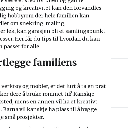
e være et sted for bilen og gamle
gging og kreativitet kan den forvandles
elig hobbyrom der hele familien kan
dler om snekring, maling,
r lek, kan garasjen bli et samlingspunkt
esser. Her får du tips til hvordan du kan
passer for alle.
rtlegge familiens
 verktøy og møbler, er det lurt å ta en prat
ker dere å bruke rommet til? Kanskje
sted, mens en annen vil ha et kreativt
. Barna vil kanskje ha plass til å bygge
ge små prosjekter.