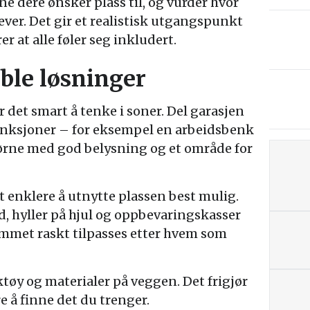
ene dere ønsker plass til, og vurder hvor
ever. Det gir et realistisk utgangspunkt
r at alle føler seg inkludert.
ible løsninger
er det smart å tenke i soner. Del garasjen
unksjoner – for eksempel en arbeidsbenk
hjørne med god belysning og et område for
t enklere å utnytte plassen best mulig.
 hyller på hjul og oppbevaringskasser
ommet raskt tilpasses etter hvem som
ktøy og materialer på veggen. Det frigjør
re å finne det du trenger.