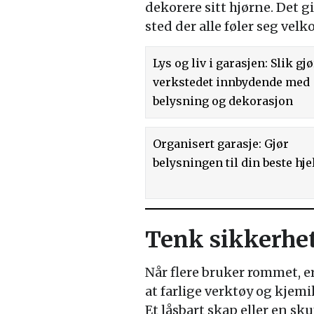
dekorere sitt hjørne. Det g
sted der alle føler seg vel
Lys og liv i garasjen: Slik gj
verkstedet innbydende med
belysning og dekorasjon
Organisert garasje: Gjør
belysningen til din beste hje
Tenk sikkerhet
Når flere bruker rommet, er
at farlige verktøy og kjemi
Et låsbart skap eller en sk