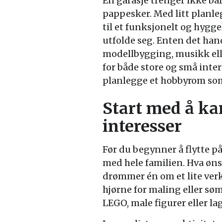
En garasje trenger ikke bar
pappesker. Med litt planle
til et funksjonelt og hygg
utfolde seg. Enten det han
modellbygging, musikk elle
for både store og små inter
planlegge et hobbyrom som 
Start med å ka
interesser
Før du begynner å flytte på
med hele familien. Hva øns
drømmer én om et lite verk
hjørne for maling eller søm
LEGO, male figurer eller la