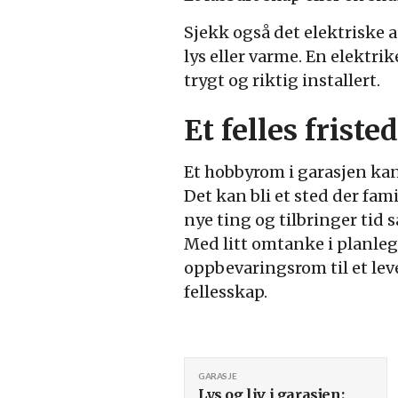
Sjekk også det elektriske a
lys eller varme. En elektrik
trygt og riktig installert.
Et felles frist
Et hobbyrom i garasjen kan
Det kan bli et sted der fam
nye ting og tilbringer tid
Med litt omtanke i planleg
oppbevaringsrom til et lev
fellesskap.
GARASJE
Lys og liv i garasjen: