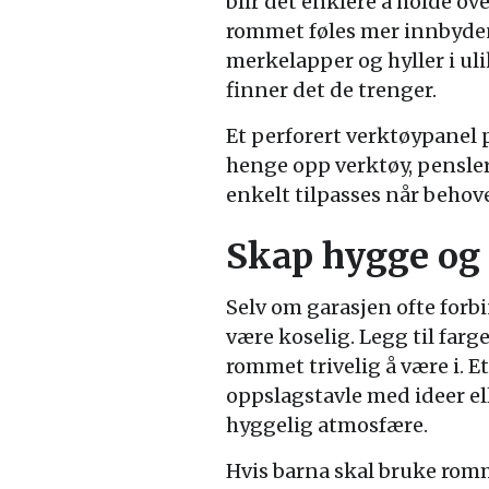
blir det enklere å holde ov
rommet føles mer innbyde
merkelapper og hyller i uli
finner det de trenger.
Et perforert verktøypanel 
henge opp verktøy, pensler
enkelt tilpasses når behov
Skap hygge og 
Selv om garasjen ofte forb
være koselig. Legg til farg
rommet trivelig å være i. 
oppslagstavle med ideer ell
hyggelig atmosfære.
Hvis barna skal bruke rom