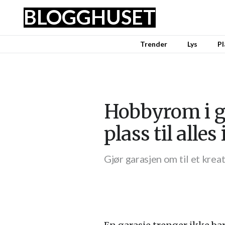
BLOGGHUSET
Trender
Lys
Pl
Hobbyrom i ga
plass til alles
Gjør garasjen om til et krea