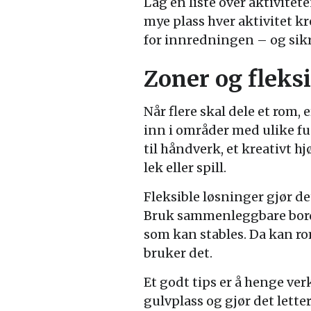
Lag en liste over aktivitet
mye plass hver aktivitet kr
for innredningen – og sikre
Zoner og fleks
Når flere skal dele et rom, 
inn i områder med ulike f
til håndverk, et kreativt 
lek eller spill.
Fleksible løsninger gjør de
Bruk sammenleggbare bord,
som kan stables. Da kan r
bruker det.
Et godt tips er å henge ver
gulvplass og gjør det lette