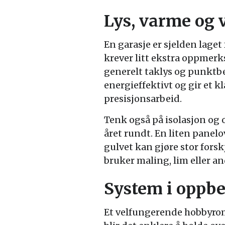
Lys, varme og 
En garasje er sjelden lage
krever litt ekstra oppmer
generelt taklys og punktb
energieffektivt og gir et kl
presisjonsarbeid.
Tenk også på isolasjon og
året rundt. En liten panel
gulvet kan gjøre stor forskj
bruker maling, lim eller a
System i oppb
Et velfungerende hobbyrom k