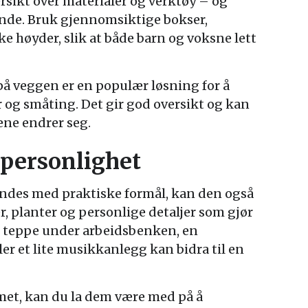
ersikt over materialer og verktøy – og
nde. Bruk gjennomsiktige bokser,
ke høyder, slik at både barn og voksne lett
på veggen er en populær løsning for å
 og småting. Det gir god oversikt og kan
ene endrer seg.
personlighet
indes med praktiske formål, kan den også
er, planter og personlige detaljer som gjør
Et teppe under arbeidsbenken, en
er et lite musikkanlegg kan bidra til en
met, kan du la dem være med på å