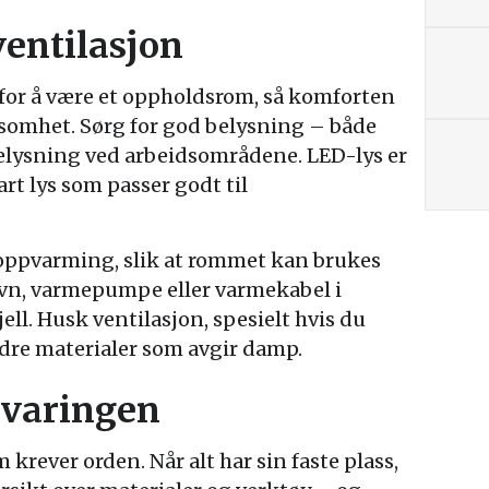
ventilasjon
t for å være et oppholdsrom, så komforten
ksomhet. Sørg for god belysning – både
elysning ved arbeidsområdene. LED-lys er
art lys som passer godt til
 oppvarming, slik at rommet kan brukes
ovn, varmepumpe eller varmekabel i
ell. Husk ventilasjon, spesielt hvis du
ndre materialer som avgir damp.
evaringen
rever orden. Når alt har sin faste plass,