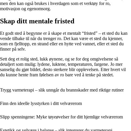
men den kan også brukes i hverdagen som et verktøy for ro,
motivasjon og egenomsorg.
Skap ditt mentale fristed
Et godt sted å begynne er å skape et mentalt “fristed” – et sted du kan
vende tilbake til når du trenger ro. Det kan være et sted du kjenner,
som en fjelltopp, en strand eller en hytte ved vannet, eller et sted du
finner på selv.
Sett deg et rolig sted, lukk øynene, og se for deg omgivelsene så
detaljert som mulig: lydene, luktene, temperaturen, fargene. Jo mer
sanselig du gjør bildet, desto sterkere blir opplevelsen. Etter hvert vil
du kunne hente fram følelsen av ro bare ved å tenke på stedet.
Trygg varmeterapi – slik unngår du brannskader med riktige rutiner
Finn den ideelle lysstyrken i ditt velværerom
Slipp spenningene: Myke tøyeøvelser for ditt hjemlige velværerom
Estetikk og velvære i balanse – slik integrerer du varmeterapi