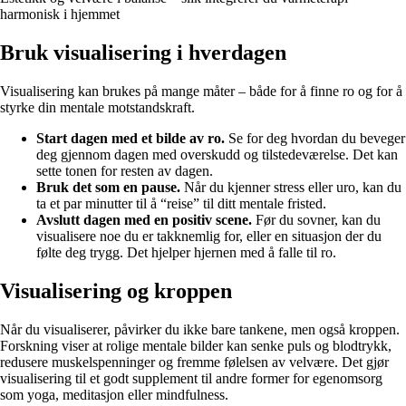
harmonisk i hjemmet
Bruk visualisering i hverdagen
Visualisering kan brukes på mange måter – både for å finne ro og for å
styrke din mentale motstandskraft.
Start dagen med et bilde av ro.
Se for deg hvordan du beveger
deg gjennom dagen med overskudd og tilstedeværelse. Det kan
sette tonen for resten av dagen.
Bruk det som en pause.
Når du kjenner stress eller uro, kan du
ta et par minutter til å “reise” til ditt mentale fristed.
Avslutt dagen med en positiv scene.
Før du sovner, kan du
visualisere noe du er takknemlig for, eller en situasjon der du
følte deg trygg. Det hjelper hjernen med å falle til ro.
Visualisering og kroppen
Når du visualiserer, påvirker du ikke bare tankene, men også kroppen.
Forskning viser at rolige mentale bilder kan senke puls og blodtrykk,
redusere muskelspenninger og fremme følelsen av velvære. Det gjør
visualisering til et godt supplement til andre former for egenomsorg
som yoga, meditasjon eller mindfulness.