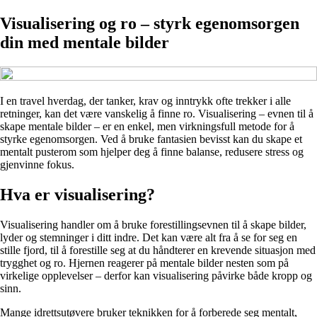
Visualisering og ro – styrk egenomsorgen
din med mentale bilder
I en travel hverdag, der tanker, krav og inntrykk ofte trekker i alle
retninger, kan det være vanskelig å finne ro. Visualisering – evnen til å
skape mentale bilder – er en enkel, men virkningsfull metode for å
styrke egenomsorgen. Ved å bruke fantasien bevisst kan du skape et
mentalt pusterom som hjelper deg å finne balanse, redusere stress og
gjenvinne fokus.
Hva er visualisering?
Visualisering handler om å bruke forestillingsevnen til å skape bilder,
lyder og stemninger i ditt indre. Det kan være alt fra å se for seg en
stille fjord, til å forestille seg at du håndterer en krevende situasjon med
trygghet og ro. Hjernen reagerer på mentale bilder nesten som på
virkelige opplevelser – derfor kan visualisering påvirke både kropp og
sinn.
Mange idrettsutøvere bruker teknikken for å forberede seg mentalt,