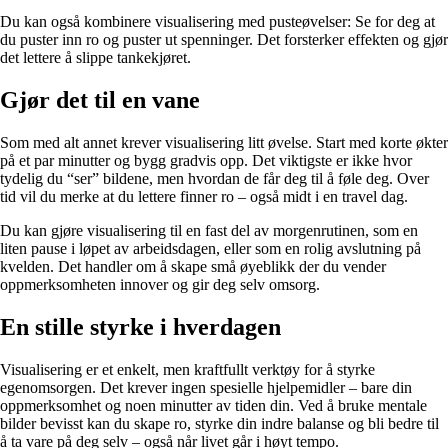
Du kan også kombinere visualisering med pusteøvelser: Se for deg at
du puster inn ro og puster ut spenninger. Det forsterker effekten og gjør
det lettere å slippe tankekjøret.
Gjør det til en vane
Som med alt annet krever visualisering litt øvelse. Start med korte økter
på et par minutter og bygg gradvis opp. Det viktigste er ikke hvor
tydelig du “ser” bildene, men hvordan de får deg til å føle deg. Over
tid vil du merke at du lettere finner ro – også midt i en travel dag.
Du kan gjøre visualisering til en fast del av morgenrutinen, som en
liten pause i løpet av arbeidsdagen, eller som en rolig avslutning på
kvelden. Det handler om å skape små øyeblikk der du vender
oppmerksomheten innover og gir deg selv omsorg.
En stille styrke i hverdagen
Visualisering er et enkelt, men kraftfullt verktøy for å styrke
egenomsorgen. Det krever ingen spesielle hjelpemidler – bare din
oppmerksomhet og noen minutter av tiden din. Ved å bruke mentale
bilder bevisst kan du skape ro, styrke din indre balanse og bli bedre til
å ta vare på deg selv – også når livet går i høyt tempo.