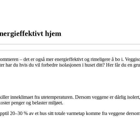
energieffektivt hjem
ommeren – det er også mer energieffektivt og rimeligere å bo i. Veggiso
 har du hvis du vil forbedre isolasjonen i huset ditt? Her får du en gru
skiller inneklimaet fra utetemperaturen. Dersom veggene er dårlig isole
ster penger og belaster miljøet.
til 20–30 % av et hus sitt totale varmetap komme fra veggene dersom de 