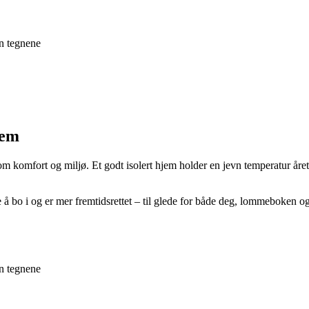
en tegnene
jem
 komfort og miljø. Et godt isolert hjem holder en jevn temperatur året r
 å bo i og er mer fremtidsrettet – til glede for både deg, lommeboken og
en tegnene