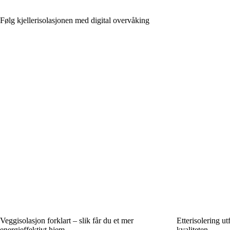
Følg kjellerisolasjonen med digital overvåking
Veggisolasjon forklart – slik får du et mer
Etterisolering ut
energieffektivt hjem
kvaliteten