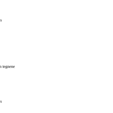
us
en tegnene
us