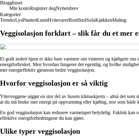
Blogghuset
Min konto
Registrer deg
Nyhetsbrev
Kategorier
Trender
Lys
Planter
Kunst
Hvitevarer
Bord
Stol
Sofa
Kjøkken
Maling
Veggisolasjon forklart – slik får du et mer 
Et godt isolert hjem er ikke bare varmere om vinteren og kjøligere om s
energiforbruket. Men hvordan fungerer det egentlig, og hvilke muligheter
mer energieffektiv gjennom bedre veggisolasjon.
Hvorfor veggisolasjon er så viktig
Ytterveggene utgjør en stor del av husets klimaskjerm – altså det som 
at du må bruke mer energi på oppvarming eller kjøling, noe som både ko
En god veggisolasjon kan redusere varmetapet betydelig. Faktisk kan opp
effektive energiforbedringene du kan gjøre.
Ulike typer veggisolasjon