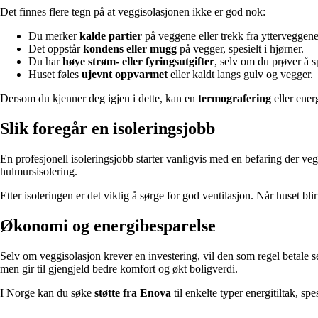
Det finnes flere tegn på at veggisolasjonen ikke er god nok:
Du merker
kalde partier
på veggene eller trekk fra ytterveggene
Det oppstår
kondens eller mugg
på vegger, spesielt i hjørner.
Du har
høye strøm- eller fyringsutgifter
, selv om du prøver å s
Huset føles
ujevnt oppvarmet
eller kaldt langs gulv og vegger.
Dersom du kjenner deg igjen i dette, kan en
termografering
eller ener
Slik foregår en isoleringsjobb
En profesjonell isoleringsjobb starter vanligvis med en befaring der ve
hulmursisolering.
Etter isoleringen er det viktig å sørge for god ventilasjon. Når huset bl
Økonomi og energibesparelse
Selv om veggisolasjon krever en investering, vil den som regel betale se
men gir til gjengjeld bedre komfort og økt boligverdi.
I Norge kan du søke
støtte fra Enova
til enkelte typer energitiltak, s