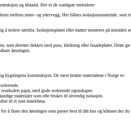
nstruksjon og tilstand. Her er de vanligste metodene:
lrom mellom inner- og yttervegg. Her blåses isolasjonsmateriale, som min
lig å isolere utenfra. Isolasjonsplater eller matter monteres på innsiden
n, som deretter dekkes med puss, kledning eller fasadeplater. Dette gir
stbare løsningen.
og bygningens konstruksjon. De mest brukte materialene i Norge er:
isolerende.
v resirkulert papir, med gode isolerende egenskaper.
standige materialer som ofte brukes til utvendig isolasjon.
drar til et sunt inneklima.
or å finne den løsningen som passer best til ditt hus og klimaet der du 