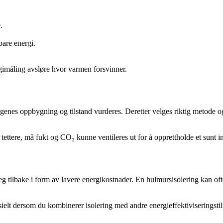
.
pare energi.
gimåling avsløre hvor varmen forsvinner.
ggenes oppbygning og tilstand vurderes. Deretter velges riktig metode og
ir tettere, må fukt og CO₂ kunne ventileres ut for å opprettholde et sunt 
g tilbake i form av lavere energikostnader. En hulmursisolering kan ofte
pesielt dersom du kombinerer isolering med andre energieffektiviseringst