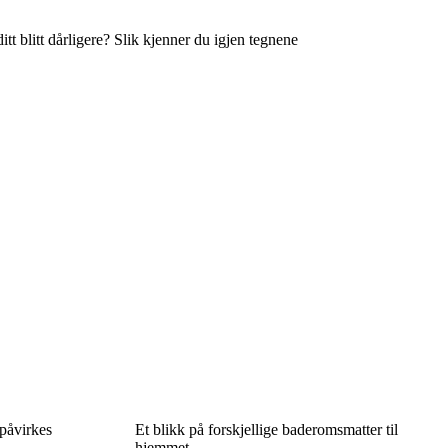
itt blitt dårligere? Slik kjenner du igjen tegnene
 påvirkes
Et blikk på forskjellige baderomsmatter til
hjemmet