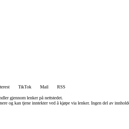
terest
TikTok
Mail
RSS
andler gjennom lenker på nettstedet.
re og kan tjene inntekter ved å kjøpe via lenker. Ingen del av innholdet