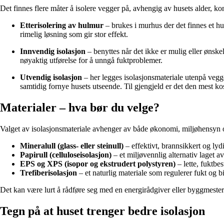
Det finnes flere måter å isolere vegger på, avhengig av husets alder, ko
Etterisolering av hulmur
– brukes i murhus der det finnes et hu
rimelig løsning som gir stor effekt.
Innvendig isolasjon
– benyttes når det ikke er mulig eller ønske
nøyaktig utførelse for å unngå fuktproblemer.
Utvendig isolasjon
– her legges isolasjonsmateriale utenpå vegge
samtidig fornye husets utseende. Til gjengjeld er det den mest ko
Materialer – hva bør du velge?
Valget av isolasjonsmateriale avhenger av både økonomi, miljøhensyn 
Mineralull (glass- eller steinull)
– effektivt, brannsikkert og lyd
Papirull (celluloseisolasjon)
– et miljøvennlig alternativ laget a
EPS og XPS (isopor og ekstrudert polystyren)
– lette, fuktbe
Trefiberisolasjon
– et naturlig materiale som regulerer fukt og bi
Det kan være lurt å rådføre seg med en energirådgiver eller byggmester f
Tegn på at huset trenger bedre isolasjon