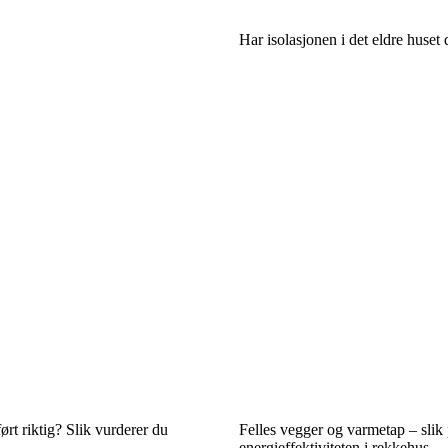
Har isolasjonen i det eldre huset d
ført riktig? Slik vurderer du
Felles vegger og varmetap – slik
energieffektiviteten i rekkehus