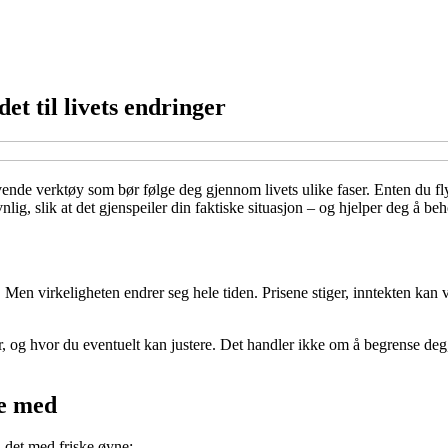
det til livets endringer
evende verktøy som bør følge deg gjennom livets ulike faser. Enten du fl
vnlig, slik at det gjenspeiler din faktiske situasjon – og hjelper deg å b
 Men virkeligheten endrer seg hele tiden. Prisene stiger, inntekten kan v
går, og hvor du eventuelt kan justere. Det handler ikke om å begrense de
ge med
å det med friske øyne: