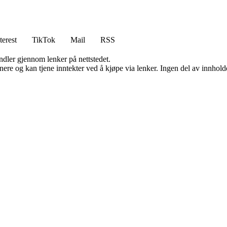
terest
TikTok
Mail
RSS
andler gjennom lenker på nettstedet.
re og kan tjene inntekter ved å kjøpe via lenker. Ingen del av innholdet