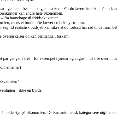
ringen eller betale ned gjeld raskere. Får du lavere inntekt, må du kansk
forsikringer kan endre hele økonomien.
fra barnehage til fritidsaktiviteter.
mien, mens et brudd ofte krever en helt ny struktur.
eg. Et realistisk budsjett kan sikre at du fortsatt har råd til det som be
e overraskelser og kan planlegge i forkant.
t par ganger i året – for eksempel i januar og august – til å se over innte
abonnementer)
skvaliteten?
i hverdagen – ikke en byrde.
å holde styr på økonomien. De kan automatisk kategorisere utgiftene d