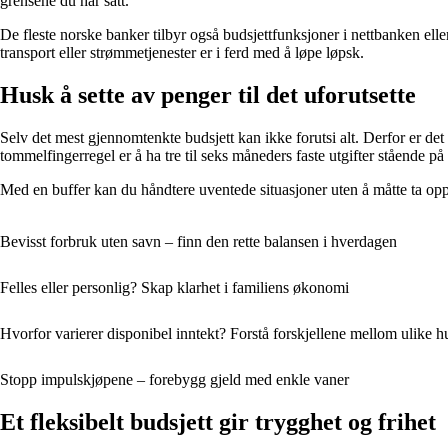
grensene du har satt.
De fleste norske banker tilbyr også budsjettfunksjoner i nettbanken ell
transport eller strømmetjenester er i ferd med å løpe løpsk.
Husk å sette av penger til det uforutsette
Selv det mest gjennomtenkte budsjett kan ikke forutsi alt. Derfor er det 
tommelfingerregel er å ha tre til seks måneders faste utgifter stående på 
Med en buffer kan du håndtere uventede situasjoner uten å måtte ta opp lå
Bevisst forbruk uten savn – finn den rette balansen i hverdagen
Felles eller personlig? Skap klarhet i familiens økonomi
Hvorfor varierer disponibel inntekt? Forstå forskjellene mellom ulike 
Stopp impulskjøpene – forebygg gjeld med enkle vaner
Et fleksibelt budsjett gir trygghet og frihet