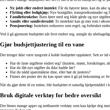
Ny jobb eller endret inntekt:
Får du høyere lønn, kan du øke spa
Flytting eller boligkjøp:
Nye boutgifter, transportkostnader og 
Familieforøkelse:
Barn fører med seg både glede og nye utgifter – 
Samliv eller samlivsbrudd:
To inntekter kan gi mer rom i økono
Pensjonering:
Inntekten reduseres som regel, og forbruket endrer s
Ved å gå gjennom budsjettet når livet endrer seg, unngår du ubehagelig
Gjør budsjettjustering til en vane
Det trenger ikke være tungvint å holde budsjettet oppdatert. Sett av tid e
Har de faste utgiftene endret seg? (husleie, strøm, forsikringer, 
Har du fått nye utgifter du ikke hadde før?
Har du nådd sparemålene dine, eller bør de justeres?
Finnes det poster der du kan spare uten å gå på bekostning av liv
Når du gjør dette til en rutine, blir budsjettet et naturlig hjelpemiddel 
Bruk digitale verktøy for bedre oversikt
Det finnes mange apper og nettbaserte verktøy som kan hjelpe deg med 