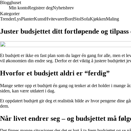
Blogghuset
Min konto
Registrer deg
Nyhetsbrev
Kategorier
Trender
Lys
Planter
Kunst
Hvitevarer
Bord
Stol
Sofa
Kjøkken
Maling
Juster budsjettet ditt fortløpende og tilpass 
Et budsjett er ikke en fast plan som du lager én gang for alle, men et l
vil økonomien din endre seg. Derfor er det viktig å justere budsjettet je
Hvorfor et budsjett aldri er “ferdig”
Mange setter opp et budsjett én gang og tenker at det holder i mange år.
siden, kan være utdatert i dag.
Et oppdatert budsjett gir deg et realistisk bilde av hvor pengene dine 
dem.
Når livet endrer seg – og budsjettet må føl
Det finnes mange situasjoner der det er lurt å ta frem budsjettet og se p