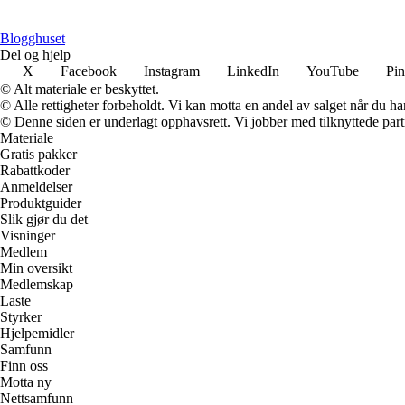
Blogghuset
Del og hjelp
X
Facebook
Instagram
LinkedIn
YouTube
Pin
© Alt materiale er beskyttet.
© Alle rettigheter forbeholdt. Vi kan motta en andel av salget når du h
© Denne siden er underlagt opphavsrett. Vi jobber med tilknyttede partne
Materiale
Gratis pakker
Rabattkoder
Anmeldelser
Produktguider
Slik gjør du det
Visninger
Medlem
Min oversikt
Medlemskap
Laste
Styrker
Hjelpemidler
Samfunn
Finn oss
Motta ny
Nettsamfunn