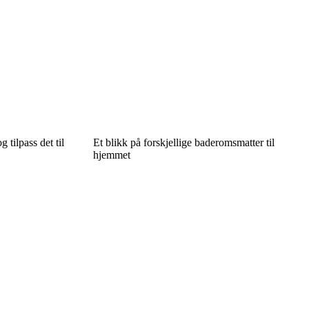
g tilpass det til
Et blikk på forskjellige baderomsmatter til
hjemmet