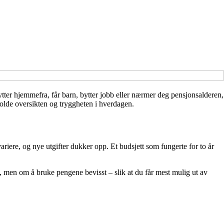
ytter hjemmefra, får barn, bytter jobb eller nærmer deg pensjonsalderen,
eholde oversikten og tryggheten i hverdagen.
ariere, og nye utgifter dukker opp. Et budsjett som fungerte for to år
g, men om å bruke pengene bevisst – slik at du får mest mulig ut av