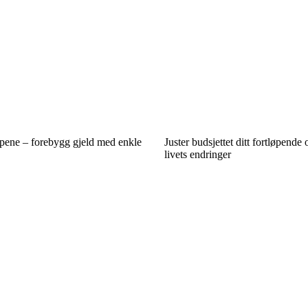
pene – forebygg gjeld med enkle
Juster budsjettet ditt fortløpende o
livets endringer