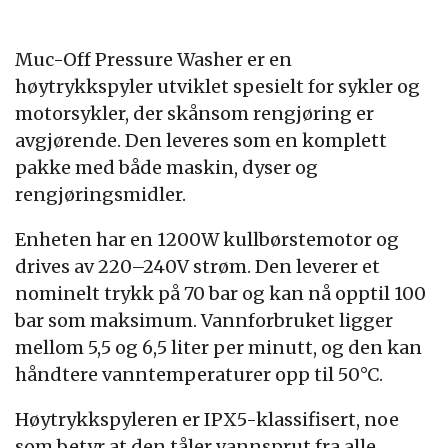
Muc-Off Pressure Washer er en
høytrykkspyler utviklet spesielt for sykler og
motorsykler, der skånsom rengjøring er
avgjørende. Den leveres som en komplett
pakke med både maskin, dyser og
rengjøringsmidler.
Enheten har en 1200W kullbørstemotor og
drives av 220–240V strøm. Den leverer et
nominelt trykk på 70 bar og kan nå opptil 100
bar som maksimum. Vannforbruket ligger
mellom 5,5 og 6,5 liter per minutt, og den kan
håndtere vanntemperaturer opp til 50°C.
Høytrykkspyleren er IPX5-klassifisert, noe
som betyr at den tåler vannsprut fra alle