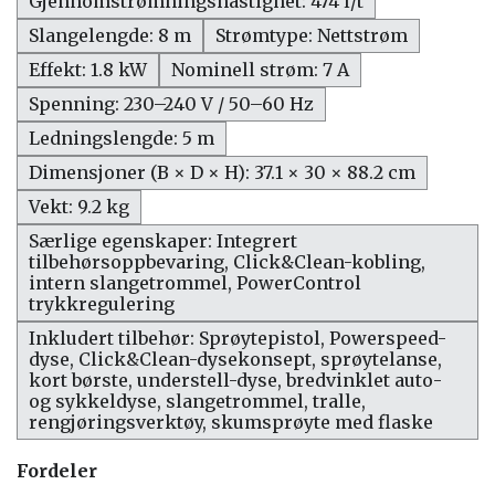
Gjennomstrømningshastighet: 474 l/t
Slangelengde: 8 m
Strømtype: Nettstrøm
Effekt: 1.8 kW
Nominell strøm: 7 A
Spenning: 230–240 V / 50–60 Hz
Ledningslengde: 5 m
Dimensjoner (B × D × H): 37.1 × 30 × 88.2 cm
Vekt: 9.2 kg
Særlige egenskaper: Integrert
tilbehørsoppbevaring, Click&Clean-kobling,
intern slangetrommel, PowerControl
trykkregulering
Inkludert tilbehør: Sprøytepistol, Powerspeed-
dyse, Click&Clean-dysekonsept, sprøytelanse,
kort børste, understell-dyse, bredvinklet auto-
og sykkeldyse, slangetrommel, tralle,
rengjøringsverktøy, skumsprøyte med flaske
Fordeler