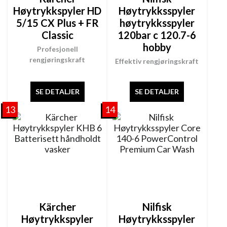
Høytrykkspyler HD
Høytrykksspyler
5/15 CX Plus + FR
høytrykksspyler
Classic
120bar c 120.7-6
hobby
Profesjonell
rengjøringskraft
Effektiv rengjøringskraft
SE DETALJER
SE DETALJER
13
14
Kärcher
Nilfisk
Høytrykkspyler
Høytrykksspyler