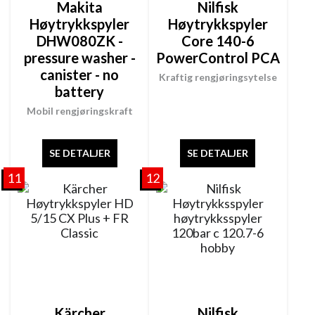
Makita
Nilfisk
Høytrykkspyler
Høytrykkspyler
DHW080ZK -
Core 140-6
pressure washer -
PowerControl PCA
canister - no
Kraftig rengjøringsytelse
battery
Mobil rengjøringskraft
SE DETALJER
SE DETALJER
11
12
Kärcher
Nilfisk