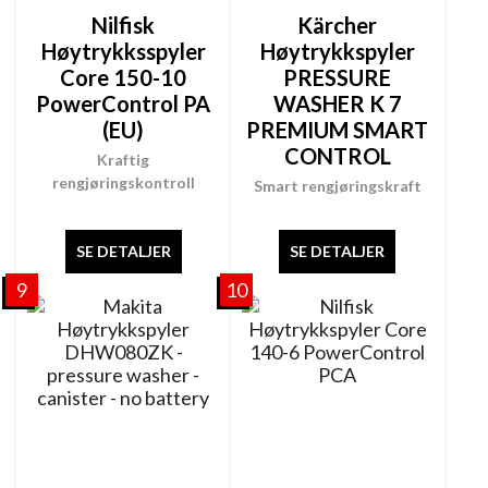
Nilfisk
Kärcher
Høytrykksspyler
Høytrykkspyler
Core 150-10
PRESSURE
PowerControl PA
WASHER K 7
(EU)
PREMIUM SMART
CONTROL
Kraftig
rengjøringskontroll
Smart rengjøringskraft
SE DETALJER
SE DETALJER
9
10