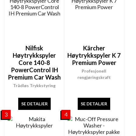
Nilfisk
Kärcher
Høytrykkspyler
Høytrykkspyler K 7
Core 140-8
Premium Power
PowerControl IH
Profesjonell
Premium Car Wash
rengjøringskraft
Trådløs Trykkstyring
SE DETALJER
SE DETALJER
3
4