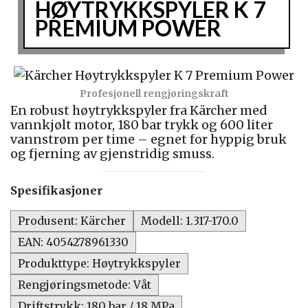
HØYTRYKKSPYLER K 7
PREMIUM POWER
Profesjonell rengjøringskraft
En robust høytrykkspyler fra Kärcher med
vannkjølt motor, 180 bar trykk og 600 liter
vannstrøm per time – egnet for hyppig bruk
og fjerning av gjenstridig smuss.
Spesifikasjoner
Produsent: Kärcher
Modell: 1.317-170.0
EAN: 4054278961330
Produkttype: Høytrykkspyler
Rengjøringsmetode: Våt
Driftstrykk: 180 bar / 18 MPa