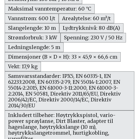
Maksimal vanntemperatur: 60 °C
Vannstrøm: 600 l/t
Arealytelse: 60 m²/t
Slangelengde: 10 m
Lydtrykknivå: 80 dB(A)
Strømforbruk: 3 kW
Spenning: 230 V / 50 Hz
Ledningslengde: 5 m
Dimensjoner (B × D × H): 33 × 45,9 × 66,6 cm
Vekt: 17,9 kg
Samsvarsstandarder: IPX5, EN 60335-1, EN
62233:2008, EN 60335-2-79, EN 55014-1:2007, EN
55014-2:2015, EN 61000-3-11:2000, EN 61000-3-
2:2014, EN 50581, Direktiv 2011/65/EU, Direktiv
2006/42/EC, Direktiv 2000/14/EC, Direktiv
2014/30/EU
Inkludert tilbehør: Høytrykkspistol, vario-
power spraylanse, Dirt Blaster, adapter til
hageslange, høytrykkslange (10 m),
høytrykkslangetrommel, hurtigkobling,
vannfilter