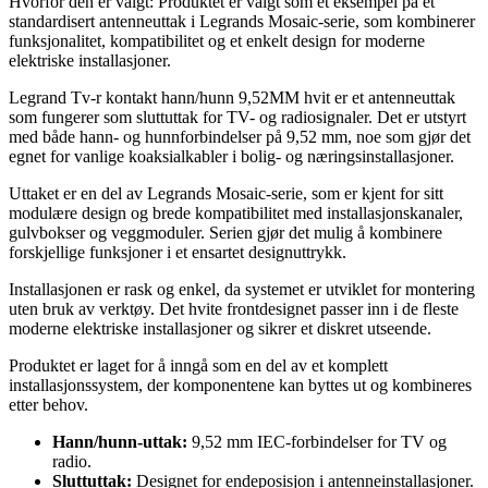
Hvorfor den er valgt: Produktet er valgt som et eksempel på et
standardisert antenneuttak i Legrands Mosaic-serie, som kombinerer
funksjonalitet, kompatibilitet og et enkelt design for moderne
elektriske installasjoner.
Legrand Tv-r kontakt hann/hunn 9,52MM hvit er et antenneuttak
som fungerer som sluttuttak for TV- og radiosignaler. Det er utstyrt
med både hann- og hunnforbindelser på 9,52 mm, noe som gjør det
egnet for vanlige koaksialkabler i bolig- og næringsinstallasjoner.
Uttaket er en del av Legrands Mosaic-serie, som er kjent for sitt
modulære design og brede kompatibilitet med installasjonskanaler,
gulvbokser og veggmoduler. Serien gjør det mulig å kombinere
forskjellige funksjoner i et ensartet designuttrykk.
Installasjonen er rask og enkel, da systemet er utviklet for montering
uten bruk av verktøy. Det hvite frontdesignet passer inn i de fleste
moderne elektriske installasjoner og sikrer et diskret utseende.
Produktet er laget for å inngå som en del av et komplett
installasjonssystem, der komponentene kan byttes ut og kombineres
etter behov.
Hann/hunn-uttak:
9,52 mm IEC-forbindelser for TV og
radio.
Sluttuttak:
Designet for endeposisjon i antenneinstallasjoner.