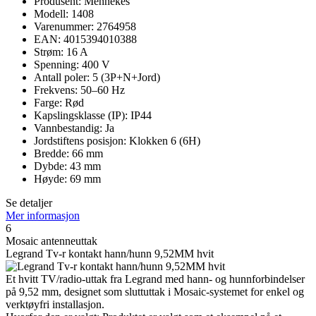
Produsent: Mennekes
Modell: 1408
Varenummer: 2764958
EAN: 4015394010388
Strøm: 16 A
Spenning: 400 V
Antall poler: 5 (3P+N+Jord)
Frekvens: 50–60 Hz
Farge: Rød
Kapslingsklasse (IP): IP44
Vannbestandig: Ja
Jordstiftens posisjon: Klokken 6 (6H)
Bredde: 66 mm
Dybde: 43 mm
Høyde: 69 mm
Se detaljer
Mer informasjon
6
Mosaic antenneuttak
Legrand Tv-r kontakt hann/hunn 9,52MM hvit
Et hvitt TV/radio-uttak fra Legrand med hann- og hunnforbindelser
på 9,52 mm, designet som sluttuttak i Mosaic-systemet for enkel og
verktøyfri installasjon.