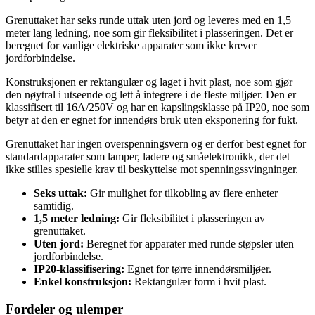
Grenuttaket har seks runde uttak uten jord og leveres med en 1,5
meter lang ledning, noe som gir fleksibilitet i plasseringen. Det er
beregnet for vanlige elektriske apparater som ikke krever
jordforbindelse.
Konstruksjonen er rektangulær og laget i hvit plast, noe som gjør
den nøytral i utseende og lett å integrere i de fleste miljøer. Den er
klassifisert til 16A/250V og har en kapslingsklasse på IP20, noe som
betyr at den er egnet for innendørs bruk uten eksponering for fukt.
Grenuttaket har ingen overspenningsvern og er derfor best egnet for
standardapparater som lamper, ladere og småelektronikk, der det
ikke stilles spesielle krav til beskyttelse mot spenningssvingninger.
Seks uttak:
Gir mulighet for tilkobling av flere enheter
samtidig.
1,5 meter ledning:
Gir fleksibilitet i plasseringen av
grenuttaket.
Uten jord:
Beregnet for apparater med runde støpsler uten
jordforbindelse.
IP20-klassifisering:
Egnet for tørre innendørsmiljøer.
Enkel konstruksjon:
Rektangulær form i hvit plast.
Fordeler og ulemper