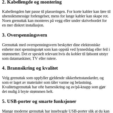
2. Kabellengde og montering
Kabellengden bør passe til plasseringen. For korte kabler kan føre til
uhensiktsmessige forlengelser, mens for lange kabler kan skape rot.
Noen grenuttak kan monteres på vegg eller under skrivebordet for
en mer diskret installasjon.
3. Overspenningsvern
Grenuttak med overspenningsvern beskytter dine elektroniske
enheter mot spenningsstøt som kan oppstå ved lynnedslag eller feil i
strømnettet. Det er spesielt relevant hvis du kobler til følsomt utstyr
som datamaskiner, TV eller rutere.
4. Brannsikring og kvalitet
Velg grenuttak som oppfyller gjeldende sikkerhetsstandarder, og
som er laget av materialer som tåler varme og belastning.
Kvalitetsgrenuttak har ofte barnesikring og av/på-knapp som gjør
det mulig å bryte strømmen helt.
5. USB-porter og smarte funksjoner
Mange moderne grenuttak har innebygde USB-porter slik at du kan