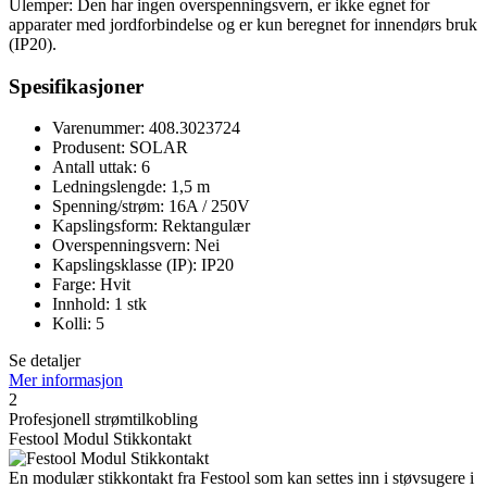
Ulemper: Den har ingen overspenningsvern, er ikke egnet for
apparater med jordforbindelse og er kun beregnet for innendørs bruk
(IP20).
Spesifikasjoner
Varenummer: 408.3023724
Produsent: SOLAR
Antall uttak: 6
Ledningslengde: 1,5 m
Spenning/strøm: 16A / 250V
Kapslingsform: Rektangulær
Overspenningsvern: Nei
Kapslingsklasse (IP): IP20
Farge: Hvit
Innhold: 1 stk
Kolli: 5
Se detaljer
Mer informasjon
2
Profesjonell strømtilkobling
Festool Modul Stikkontakt
En modulær stikkontakt fra Festool som kan settes inn i støvsugere i