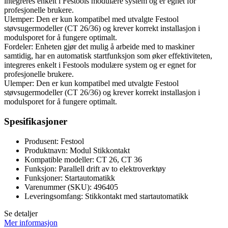
integreres enkelt i Festools modulære system og er egnet for
profesjonelle brukere.
Ulemper: Den er kun kompatibel med utvalgte Festool
støvsugermodeller (CT 26/36) og krever korrekt installasjon i
modulsporet for å fungere optimalt.
Fordeler: Enheten gjør det mulig å arbeide med to maskiner
samtidig, har en automatisk startfunksjon som øker effektiviteten,
integreres enkelt i Festools modulære system og er egnet for
profesjonelle brukere.
Ulemper: Den er kun kompatibel med utvalgte Festool
støvsugermodeller (CT 26/36) og krever korrekt installasjon i
modulsporet for å fungere optimalt.
Spesifikasjoner
Produsent: Festool
Produktnavn: Modul Stikkontakt
Kompatible modeller: CT 26, CT 36
Funksjon: Parallell drift av to elektroverktøy
Funksjoner: Startautomatikk
Varenummer (SKU): 496405
Leveringsomfang: Stikkontakt med startautomatikk
Se detaljer
Mer informasjon