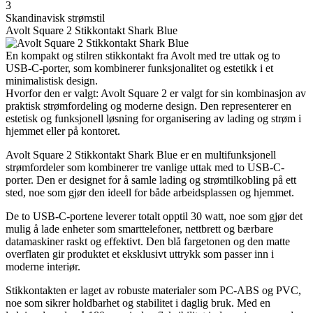
3
Skandinavisk strømstil
Avolt Square 2 Stikkontakt Shark Blue
En kompakt og stilren stikkontakt fra Avolt med tre uttak og to
USB-C-porter, som kombinerer funksjonalitet og estetikk i et
minimalistisk design.
Hvorfor den er valgt: Avolt Square 2 er valgt for sin kombinasjon av
praktisk strømfordeling og moderne design. Den representerer en
estetisk og funksjonell løsning for organisering av lading og strøm i
hjemmet eller på kontoret.
Avolt Square 2 Stikkontakt Shark Blue er en multifunksjonell
strømfordeler som kombinerer tre vanlige uttak med to USB-C-
porter. Den er designet for å samle lading og strømtilkobling på ett
sted, noe som gjør den ideell for både arbeidsplassen og hjemmet.
De to USB-C-portene leverer totalt opptil 30 watt, noe som gjør det
mulig å lade enheter som smarttelefoner, nettbrett og bærbare
datamaskiner raskt og effektivt. Den blå fargetonen og den matte
overflaten gir produktet et eksklusivt uttrykk som passer inn i
moderne interiør.
Stikkontakten er laget av robuste materialer som PC-ABS og PVC,
noe som sikrer holdbarhet og stabilitet i daglig bruk. Med en