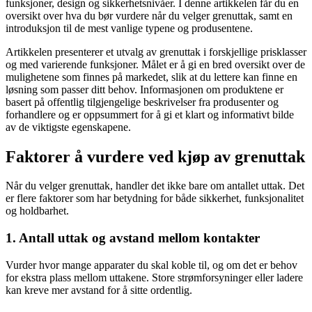
funksjoner, design og sikkerhetsnivåer. I denne artikkelen får du en
oversikt over hva du bør vurdere når du velger grenuttak, samt en
introduksjon til de mest vanlige typene og produsentene.
Artikkelen presenterer et utvalg av grenuttak i forskjellige prisklasser
og med varierende funksjoner. Målet er å gi en bred oversikt over de
mulighetene som finnes på markedet, slik at du lettere kan finne en
løsning som passer ditt behov. Informasjonen om produktene er
basert på offentlig tilgjengelige beskrivelser fra produsenter og
forhandlere og er oppsummert for å gi et klart og informativt bilde
av de viktigste egenskapene.
Faktorer å vurdere ved kjøp av grenuttak
Når du velger grenuttak, handler det ikke bare om antallet uttak. Det
er flere faktorer som har betydning for både sikkerhet, funksjonalitet
og holdbarhet.
1. Antall uttak og avstand mellom kontakter
Vurder hvor mange apparater du skal koble til, og om det er behov
for ekstra plass mellom uttakene. Store strømforsyninger eller ladere
kan kreve mer avstand for å sitte ordentlig.