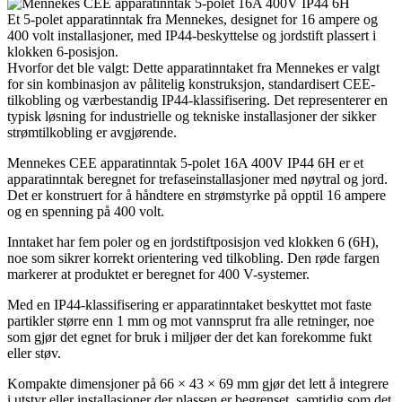
Et 5-polet apparatinntak fra Mennekes, designet for 16 ampere og
400 volt installasjoner, med IP44-beskyttelse og jordstift plassert i
klokken 6-posisjon.
Hvorfor det ble valgt: Dette apparatinntaket fra Mennekes er valgt
for sin kombinasjon av pålitelig konstruksjon, standardisert CEE-
tilkobling og værbestandig IP44-klassifisering. Det representerer en
typisk løsning for industrielle og tekniske installasjoner der sikker
strømtilkobling er avgjørende.
Mennekes CEE apparatinntak 5-polet 16A 400V IP44 6H er et
apparatinntak beregnet for trefaseinstallasjoner med nøytral og jord.
Det er konstruert for å håndtere en strømstyrke på opptil 16 ampere
og en spenning på 400 volt.
Inntaket har fem poler og en jordstiftposisjon ved klokken 6 (6H),
noe som sikrer korrekt orientering ved tilkobling. Den røde fargen
markerer at produktet er beregnet for 400 V-systemer.
Med en IP44-klassifisering er apparatinntaket beskyttet mot faste
partikler større enn 1 mm og mot vannsprut fra alle retninger, noe
som gjør det egnet for bruk i miljøer der det kan forekomme fukt
eller støv.
Kompakte dimensjoner på 66 × 43 × 69 mm gjør det lett å integrere
i utstyr eller installasjoner der plassen er begrenset, samtidig som det