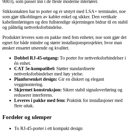
9003), som passer inn i de fleste moderne interiører.
Stikkontakten har to porter og er utstyrt med LSA+ terminaler, noe
som gjør tilkoblingen av kabler enkel og sikker. Den vertikale
kabelinnføringen og den fullstendige skjermingen bidrar til en stabil
og pålitelig nettverksforbindelse.
Produktet leveres som en pakke med fem enheter, noe som gjør det
egnet for både mindre og større installasjonsprosjekter, hvor man
ønsker ensartet utseende og kvalitet.
Dobbel RJ-45-utgang:
To porter for nettverksforbindelser i
én enhet.
CAT 5e-kompatibel:
Støtter standardiserte
nettverksforbindelser med høy ytelse.
Planforsenket design:
Gir en diskret og elegant
veggmontering.
Skjermet konstruksjon:
Sikrer stabil signaloverføring og
reduserer interferens.
Leveres i pakke med fem:
Praktisk for installasjoner med
flere uttak.
Fordeler og ulemper
To RJ-45-porter i ett kompakt design