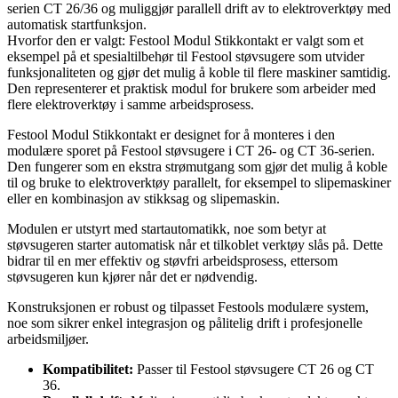
serien CT 26/36 og muliggjør parallell drift av to elektroverktøy med
automatisk startfunksjon.
Hvorfor den er valgt: Festool Modul Stikkontakt er valgt som et
eksempel på et spesialtilbehør til Festool støvsugere som utvider
funksjonaliteten og gjør det mulig å koble til flere maskiner samtidig.
Den representerer et praktisk modul for brukere som arbeider med
flere elektroverktøy i samme arbeidsprosess.
Festool Modul Stikkontakt er designet for å monteres i den
modulære sporet på Festool støvsugere i CT 26- og CT 36-serien.
Den fungerer som en ekstra strømutgang som gjør det mulig å koble
til og bruke to elektroverktøy parallelt, for eksempel to slipemaskiner
eller en kombinasjon av stikksag og slipemaskin.
Modulen er utstyrt med startautomatikk, noe som betyr at
støvsugeren starter automatisk når et tilkoblet verktøy slås på. Dette
bidrar til en mer effektiv og støvfri arbeidsprosess, ettersom
støvsugeren kun kjører når det er nødvendig.
Konstruksjonen er robust og tilpasset Festools modulære system,
noe som sikrer enkel integrasjon og pålitelig drift i profesjonelle
arbeidsmiljøer.
Kompatibilitet:
Passer til Festool støvsugere CT 26 og CT
36.