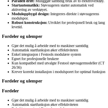
Parallell drift:
Muliggjør samtidig bruk av to elektroverktøy.
Startautomatikk:
Støvsugeren starter automatisk ved
aktivering av verktøyet.
Moduloppbygd design:
Integreres direkte i støvsugerens
modulspor.
Robust konstruksjon:
Utviklet for profesjonell bruk og lang
levetid.
Fordeler og ulemper
Gjør det mulig å arbeide med to maskiner samtidig
Automatisk startfunksjon øker effektiviteten
Enkel integrasjon i Festools modulære system
Egnet for profesjonelle brukere
Kun kompatibel med utvalgte Festool støvsugermodeller (CT
26/36)
Krever korrekt installasjon i modulsporet for optimal funksjon
Fordeler og ulemper
Fordeler
Gjør det mulig å arbeide med to maskiner samtidig
Automatisk startfunksjon øker effektiviteten