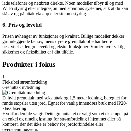
lade telefoner og nettbrett direkte. Noen modeller tilbyr til og med
Wi-Fi-styring eller integrasjon med smarthus-systemer, slik at du kan
slå av og på uttak via app eller stemmestyring.
6. Pris og levetid
Prisen avhenger av funksjoner og kvalitet. Billige modeller dekker
grunnleggende behov, mens dyrere grenuttak ofte har bedre
beskyttelse, lengre levetid og ekstra funksjoner. Vurder hvor viktig
sikkerhet og fleksibilitet er i ditt tilfelle.
Produkter i fokus
1
Fleksibel strømfordeling
Grenuttak m/ledning
Et hvitt grenuttak med seks uttak og 1,5 meter ledning, beregnet for
runde støpsler uten jord. Egnet for vanlig innendørs bruk med IP20-
klassifisering.
Hvorfor den ble valgt: Dette grenuttaket er valgt som et eksempel på
en enkel og rimelig løsning for strømfordeling i hjemmet eller på
kontoret, der det ikke er behov for jordforbindelse eller
overspenningsvern.