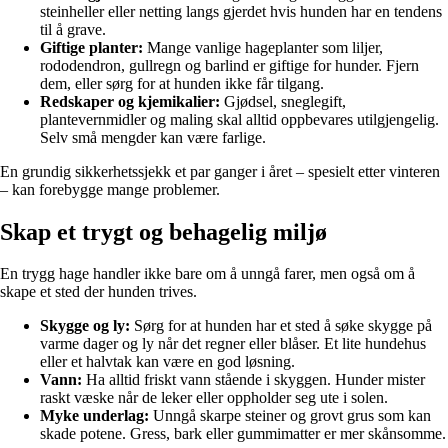
steinheller eller netting langs gjerdet hvis hunden har en tendens
til å grave.
Giftige planter:
Mange vanlige hageplanter som liljer,
rododendron, gullregn og barlind er giftige for hunder. Fjern
dem, eller sørg for at hunden ikke får tilgang.
Redskaper og kjemikalier:
Gjødsel, sneglegift,
plantevernmidler og maling skal alltid oppbevares utilgjengelig.
Selv små mengder kan være farlige.
En grundig sikkerhetssjekk et par ganger i året – spesielt etter vinteren
– kan forebygge mange problemer.
Skap et trygt og behagelig miljø
En trygg hage handler ikke bare om å unngå farer, men også om å
skape et sted der hunden trives.
Skygge og ly:
Sørg for at hunden har et sted å søke skygge på
varme dager og ly når det regner eller blåser. Et lite hundehus
eller et halvtak kan være en god løsning.
Vann:
Ha alltid friskt vann stående i skyggen. Hunder mister
raskt væske når de leker eller oppholder seg ute i solen.
Myke underlag:
Unngå skarpe steiner og grovt grus som kan
skade potene. Gress, bark eller gummimatter er mer skånsomme.