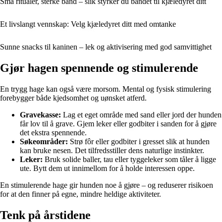
Små ritualer, sterke bånd – slik styrker du båndet til kjæledyret ditt
Et livslangt vennskap: Velg kjæledyret ditt med omtanke
Sunne snacks til kaninen – lek og aktivisering med god samvittighet
Gjør hagen spennende og stimulerende
En trygg hage kan også være morsom. Mental og fysisk stimulering
forebygger både kjedsomhet og uønsket atferd.
Gravekasse:
Lag et eget område med sand eller jord der hunden
får lov til å grave. Gjem leker eller godbiter i sanden for å gjøre
det ekstra spennende.
Søkeområder:
Strø fôr eller godbiter i gresset slik at hunden
kan bruke nesen. Det tilfredsstiller dens naturlige instinkter.
Leker:
Bruk solide baller, tau eller tyggeleker som tåler å ligge
ute. Bytt dem ut innimellom for å holde interessen oppe.
En stimulerende hage gir hunden noe å gjøre – og reduserer risikoen
for at den finner på egne, mindre heldige aktiviteter.
Tenk på årstidene