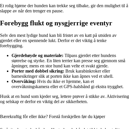
Et rolig hjørne der hunden kan trekke seg tilbake, gir den mulighet til å
slappe av når den trenger en pause.
Forebygg flukt og nysgjerrige eventyr
Selv den mest lydige hund kan bli fristet av en katt på utsiden av
gjerdet eller en spennende lukt. Derfor er det viktig å tenke
forebygging.
Gjerdehøyde og materiale:
Tilpass gjerdet etter hundens
størrelse og styrke. En liten terrier kan presse seg gjennom små
åpninger, mens en stor hund kan velte et svakt gjerde.
Porter med dobbel sikring:
Bruk karabinkroker eller
barnesikringer slik at porten ikke kan åpnes ved et uhell.
Overvåking:
Hvis du ikke er hjemme, kan et
overvåkningskamera eller et GPS-halsbånd gi ekstra trygghet.
Husk at en hund som kjeder seg, lettere prøver å stikke av. Aktivisering
og selskap er derfor en viktig del av sikkerheten.
Bærekraftig fôr eller ikke? Forstå forskjellen før du kjøper