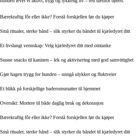
hunden lever et aktivt, trygt og lykkelig liv – rett utenfor døren.
Bærekraftig fôr eller ikke? Forstå forskjellen før du kjøper
Små ritualer, sterke bånd – slik styrker du båndet til kjæledyret ditt
Et livslangt vennskap: Velg kjæledyret ditt med omtanke
Sunne snacks til kaninen – lek og aktivisering med god samvittighet
Gjør hagen trygg for hunden – unngå ulykker og fluktveier
Et blikk på forskjellige baderomsmatter til hjemmet
Oversikt: Mortere til både daglig bruk og dekorasjon
Bærekraftig fôr eller ikke? Forstå forskjellen før du kjøper
Små ritualer, sterke bånd – slik styrker du båndet til kjæledyret ditt