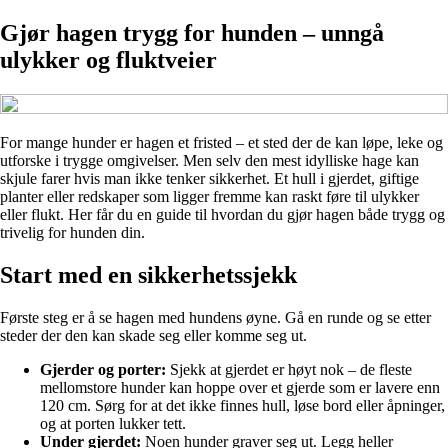
Gjør hagen trygg for hunden – unngå
ulykker og fluktveier
For mange hunder er hagen et fristed – et sted der de kan løpe, leke og
utforske i trygge omgivelser. Men selv den mest idylliske hage kan
skjule farer hvis man ikke tenker sikkerhet. Et hull i gjerdet, giftige
planter eller redskaper som ligger fremme kan raskt føre til ulykker
eller flukt. Her får du en guide til hvordan du gjør hagen både trygg og
trivelig for hunden din.
Start med en sikkerhetssjekk
Første steg er å se hagen med hundens øyne. Gå en runde og se etter
steder der den kan skade seg eller komme seg ut.
Gjerder og porter:
Sjekk at gjerdet er høyt nok – de fleste
mellomstore hunder kan hoppe over et gjerde som er lavere enn
120 cm. Sørg for at det ikke finnes hull, løse bord eller åpninger,
og at porten lukker tett.
Under gjerdet:
Noen hunder graver seg ut. Legg heller