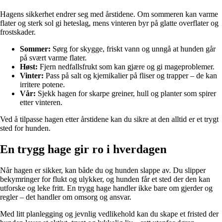
Hagens sikkerhet endrer seg med årstidene. Om sommeren kan varme
flater og sterk sol gi heteslag, mens vinteren byr på glatte overflater og
frostskader.
Sommer:
Sørg for skygge, friskt vann og unngå at hunden går
på svært varme flater.
Høst:
Fjern nedfallsfrukt som kan gjære og gi mageproblemer.
Vinter:
Pass på salt og kjemikalier på fliser og trapper – de kan
irritere potene.
Vår:
Sjekk hagen for skarpe greiner, hull og planter som spirer
etter vinteren.
Ved å tilpasse hagen etter årstidene kan du sikre at den alltid er et trygt
sted for hunden.
En trygg hage gir ro i hverdagen
Når hagen er sikker, kan både du og hunden slappe av. Du slipper
bekymringer for flukt og ulykker, og hunden får et sted der den kan
utforske og leke fritt. En trygg hage handler ikke bare om gjerder og
regler – det handler om omsorg og ansvar.
Med litt planlegging og jevnlig vedlikehold kan du skape et fristed der