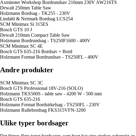
Axminster Workshop Bordrundsav 216mm 230V AW216TS
Dewalt 250mm Table Saw
Holzmann Bordsag - TK255 - 230V
Lindahl & Nermark Bordsag LCS254
SCM Minimax Si 315ES
Bosch GTS 10 J
Dewalt 210mm Compact Table Saw
Holzmann Bordrundsag - TS250F1600 - 400V
SCM Minimax SC 4E
Bosch GTS 635-216 Bordsav + Bord
Holzmann Format Bordrundsav - TS250FL - 400V
Andre produkter
SCM Minimax SC 3C
Bosch GTS Professional 18V-216 (SOLO)
Holzmann TKS500S - table saw - 4200 W - 500 mm
Bosch GTS 635-216
Holzmann Format Bordsirkelsag - TS250FL - 230V
Holzmann Rullebordsag FKS315VFN-3200
Ulike typer bordsager
Det finnes flere typer bordsager, som hver har sine styrker avhengig av