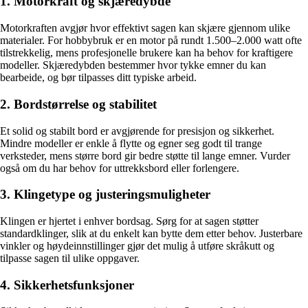
1. Motorkraft og skjæredybde
Motorkraften avgjør hvor effektivt sagen kan skjære gjennom ulike
materialer. For hobbybruk er en motor på rundt 1.500–2.000 watt ofte
tilstrekkelig, mens profesjonelle brukere kan ha behov for kraftigere
modeller. Skjæredybden bestemmer hvor tykke emner du kan
bearbeide, og bør tilpasses ditt typiske arbeid.
2. Bordstørrelse og stabilitet
Et solid og stabilt bord er avgjørende for presisjon og sikkerhet.
Mindre modeller er enkle å flytte og egner seg godt til trange
verksteder, mens større bord gir bedre støtte til lange emner. Vurder
også om du har behov for uttrekksbord eller forlengere.
3. Klingetype og justeringsmuligheter
Klingen er hjertet i enhver bordsag. Sørg for at sagen støtter
standardklinger, slik at du enkelt kan bytte dem etter behov. Justerbare
vinkler og høydeinnstillinger gjør det mulig å utføre skråkutt og
tilpasse sagen til ulike oppgaver.
4. Sikkerhetsfunksjoner