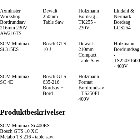
Axminster
Dewalt
Holzmann
Lindahl &
Workshop
250mm
Bordsag -
Nermark
Bordrundsav
Table Saw
TK255 -
Bordsag
216mm 230V
230V
LCS254
AW216TS
SCM Minimax
Bosch GTS
Dewalt
Holzmann
Si 315ES
10 J
210mm
Bordrundsag
Compact
-
Table Saw
TS250F1600
- 400V
SCM Minimax
Bosch GTS
Holzmann
SC 4E
635-216
Format
Bordsav +
Bordrundsav
Bord
- TS250FL -
400V
Produktbeskrivelser
SCM Minimax Si 400ES
Bosch GTS 10 XC
Metabo TS 216 - table saw