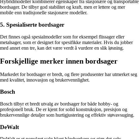
Hybridmodeller kombinerer egenskaper fra stasjonære og transportable
bordsager. De tilbyr god stabilitet og kraft, men er lettere og mer
mobile enn tradisjonelle stasjonære modeller.
5. Spesialiserte bordsager
Det finnes også spesialmodeller som for eksempel flissager eller
metalsager, som er designet for spesifikke materialer. Hvis du jobber
med annet enn tre, kan det være verdt å vurdere en slik løsning.
Forskjellige merker innen bordsager
Markedet for bordsager er bredt, og flere produsenter har utmerket seg
med kvalitet, innovasjon og brukervennlighet.
Bosch
Bosch tilbyr et bredt utvalg av bordsager for både hobby- og
profesjonell bruk. De er kjent for solid konstruksjon, presisjon og
brukervennlige detaljer som hurtigjustering og effektiv støvavsuging.
DeWalt
DeWalt er et populært valg blant håndverkere og gjør-det-selv-