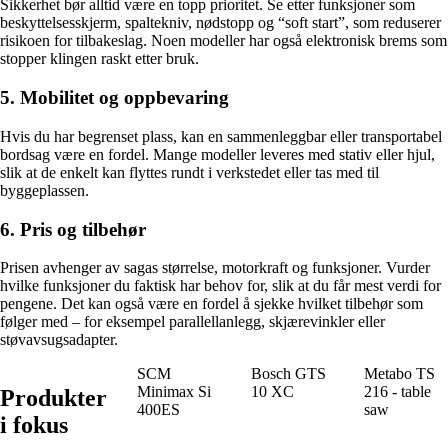
Sikkerhet bør alltid være en topp prioritet. Se etter funksjoner som
beskyttelsesskjerm, spaltekniv, nødstopp og “soft start”, som reduserer
risikoen for tilbakeslag. Noen modeller har også elektronisk brems som
stopper klingen raskt etter bruk.
5. Mobilitet og oppbevaring
Hvis du har begrenset plass, kan en sammenleggbar eller transportabel
bordsag være en fordel. Mange modeller leveres med stativ eller hjul,
slik at de enkelt kan flyttes rundt i verkstedet eller tas med til
byggeplassen.
6. Pris og tilbehør
Prisen avhenger av sagas størrelse, motorkraft og funksjoner. Vurder
hvilke funksjoner du faktisk har behov for, slik at du får mest verdi for
pengene. Det kan også være en fordel å sjekke hvilket tilbehør som
følger med – for eksempel parallellanlegg, skjærevinkler eller
støvavsugsadapter.
SCM
Bosch GTS
Metabo TS
Minimax Si
10 XC
216 - table
Produkter
400ES
saw
i fokus