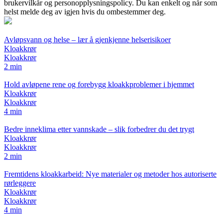
brukervilkår og personopplysningspolicy. Du kan enkelt og når som
helst melde deg av igjen hvis du ombestemmer deg.
Avløpsvann og helse – lær å gjenkjenne helserisikoer
Kloakkrør
Kloakkrør
2 min
Hold avløpene rene og forebygg kloakkproblemer i hjemmet
Kloakkrør
Kloakkrør
4 min
Bedre inneklima etter vannskade – slik forbedrer du det trygt
Kloakkrør
Kloakkrør
2 min
Fremtidens kloakkarbeid: Nye materialer og metoder hos autoriserte
rørleggere
Kloakkrør
Kloakkrør
4 min