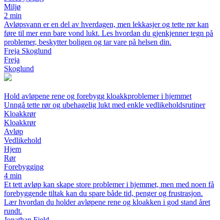
Miljø
2 min
Avløpsvann er en del av hverdagen, men lekkasjer og tette rør kan
føre til mer enn bare vond lukt. Les hvordan du gjenkjenner tegn på
problemer, beskytter boligen og tar vare på helsen din.
Freja Skoglund
Freja
Skoglund
Hold avløpene rene og forebygg kloakkproblemer i hjemmet
Unngå tette rør og ubehagelig lukt med enkle vedlikeholdsrutiner
Kloakkrør
Kloakkrør
Avløp
Vedlikehold
Hjem
Rør
Forebygging
4 min
Et tett avløp kan skape store problemer i hjemmet, men med noen få
forebyggende tiltak kan du spare både tid, penger og frustrasjon.
Lær hvordan du holder avløpene rene og kloakken i god stand året
rundt.
Jonathan Fjeld