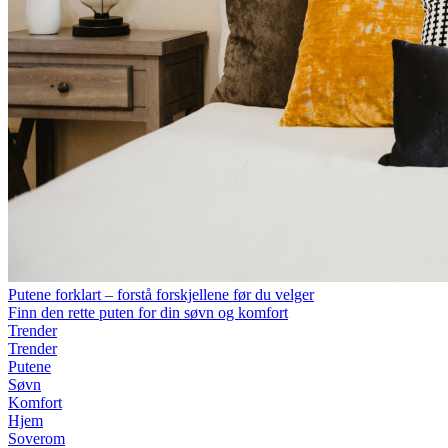
Putene forklart – forstå forskjellene før du velger
Finn den rette puten for din søvn og komfort
Trender
Trender
Putene
Søvn
Komfort
Hjem
Soverom