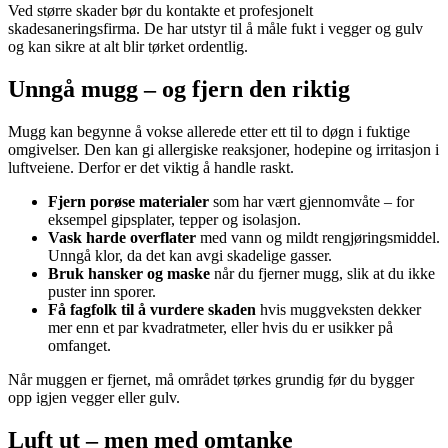
Ved større skader bør du kontakte et profesjonelt
skadesaneringsfirma. De har utstyr til å måle fukt i vegger og gulv
og kan sikre at alt blir tørket ordentlig.
Unngå mugg – og fjern den riktig
Mugg kan begynne å vokse allerede etter ett til to døgn i fuktige
omgivelser. Den kan gi allergiske reaksjoner, hodepine og irritasjon i
luftveiene. Derfor er det viktig å handle raskt.
Fjern porøse materialer
som har vært gjennomvåte – for
eksempel gipsplater, tepper og isolasjon.
Vask harde overflater
med vann og mildt rengjøringsmiddel.
Unngå klor, da det kan avgi skadelige gasser.
Bruk hansker og maske
når du fjerner mugg, slik at du ikke
puster inn sporer.
Få fagfolk til å vurdere skaden
hvis muggveksten dekker
mer enn et par kvadratmeter, eller hvis du er usikker på
omfanget.
Når muggen er fjernet, må området tørkes grundig før du bygger
opp igjen vegger eller gulv.
Luft ut – men med omtanke