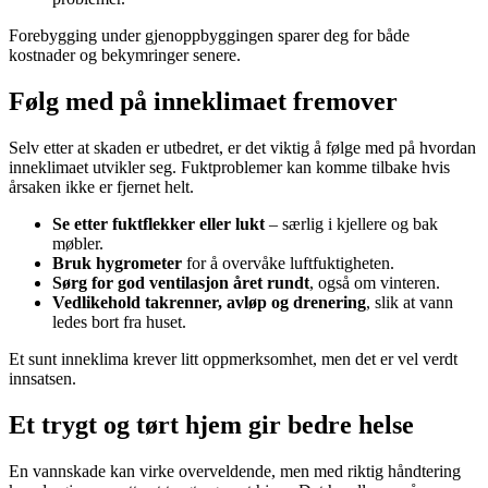
Forebygging under gjenoppbyggingen sparer deg for både
kostnader og bekymringer senere.
Følg med på inneklimaet fremover
Selv etter at skaden er utbedret, er det viktig å følge med på hvordan
inneklimaet utvikler seg. Fuktproblemer kan komme tilbake hvis
årsaken ikke er fjernet helt.
Se etter fuktflekker eller lukt
– særlig i kjellere og bak
møbler.
Bruk hygrometer
for å overvåke luftfuktigheten.
Sørg for god ventilasjon året rundt
, også om vinteren.
Vedlikehold takrenner, avløp og drenering
, slik at vann
ledes bort fra huset.
Et sunt inneklima krever litt oppmerksomhet, men det er vel verdt
innsatsen.
Et trygt og tørt hjem gir bedre helse
En vannskade kan virke overveldende, men med riktig håndtering