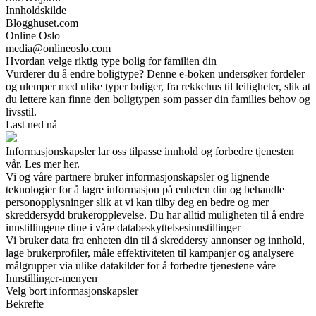
Innholdskilde
Blogghuset.com
Online Oslo
media@onlineoslo.com
Hvordan velge riktig type bolig for familien din
Vurderer du å endre boligtype? Denne e-boken undersøker fordeler
og ulemper med ulike typer boliger, fra rekkehus til leiligheter, slik at
du lettere kan finne den boligtypen som passer din families behov og
livsstil.
Last ned nå
Informasjonskapsler lar oss tilpasse innhold og forbedre tjenesten
vår. Les mer her.
Vi og våre partnere bruker informasjonskapsler og lignende
teknologier for å lagre informasjon på enheten din og behandle
personopplysninger slik at vi kan tilby deg en bedre og mer
skreddersydd brukeropplevelse. Du har alltid muligheten til å endre
innstillingene dine i våre databeskyttelsesinnstillinger
Vi bruker data fra enheten din til å skreddersy annonser og innhold,
lage brukerprofiler, måle effektiviteten til kampanjer og analysere
målgrupper via ulike datakilder for å forbedre tjenestene våre
Innstillinger-menyen
Velg bort informasjonskapsler
Bekrefte