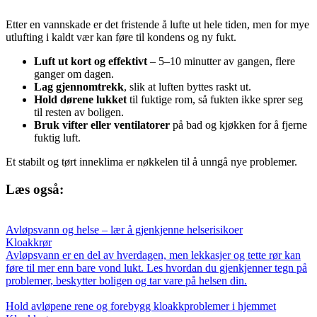
Etter en vannskade er det fristende å lufte ut hele tiden, men for mye
utlufting i kaldt vær kan føre til kondens og ny fukt.
Luft ut kort og effektivt
– 5–10 minutter av gangen, flere
ganger om dagen.
Lag gjennomtrekk
, slik at luften byttes raskt ut.
Hold dørene lukket
til fuktige rom, så fukten ikke sprer seg
til resten av boligen.
Bruk vifter eller ventilatorer
på bad og kjøkken for å fjerne
fuktig luft.
Et stabilt og tørt inneklima er nøkkelen til å unngå nye problemer.
Læs også:
Avløpsvann og helse – lær å gjenkjenne helserisikoer
Kloakkrør
Avløpsvann er en del av hverdagen, men lekkasjer og tette rør kan
føre til mer enn bare vond lukt. Les hvordan du gjenkjenner tegn på
problemer, beskytter boligen og tar vare på helsen din.
Hold avløpene rene og forebygg kloakkproblemer i hjemmet