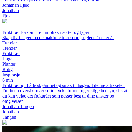
Jonathan Fjeld
Jonathan
Fjeld
Frukttrær forklart – et innblikk i sorter og typer
Skap liv i hagen med smakfulle trær som gir glede år etter år
Trender
Trender
Frukttrær
Hage
Planter
Bolig
Inspirasjon
6 min
Frukttrær gir både skjønnhet og smak til hagen. I denne artikkelen
får du en oversikt over sorter, vekstformer og viktige hensyn, slik at
du kan velge det fruktträet som passer best til dine ønsker og
omgivelser.
Jonathan Tangen
Jonathan
Tangen