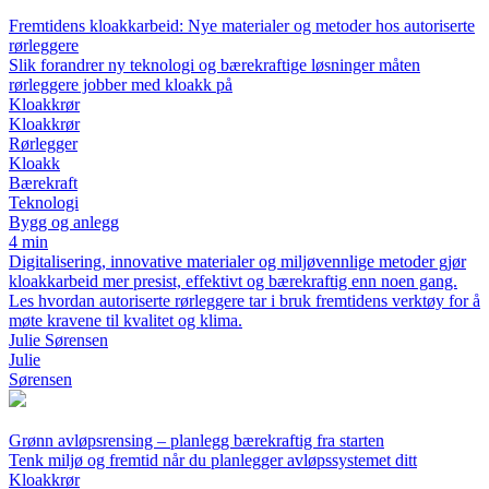
Fremtidens kloakkarbeid: Nye materialer og metoder hos autoriserte
rørleggere
Slik forandrer ny teknologi og bærekraftige løsninger måten
rørleggere jobber med kloakk på
Kloakkrør
Kloakkrør
Rørlegger
Kloakk
Bærekraft
Teknologi
Bygg og anlegg
4 min
Digitalisering, innovative materialer og miljøvennlige metoder gjør
kloakkarbeid mer presist, effektivt og bærekraftig enn noen gang.
Les hvordan autoriserte rørleggere tar i bruk fremtidens verktøy for å
møte kravene til kvalitet og klima.
Julie Sørensen
Julie
Sørensen
Grønn avløpsrensing – planlegg bærekraftig fra starten
Tenk miljø og fremtid når du planlegger avløpssystemet ditt
Kloakkrør