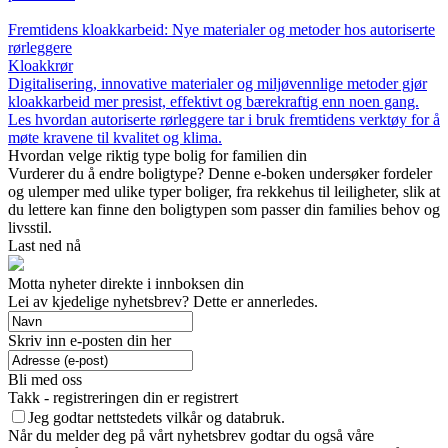
Fremtidens kloakkarbeid: Nye materialer og metoder hos autoriserte
rørleggere
Kloakkrør
Digitalisering, innovative materialer og miljøvennlige metoder gjør
kloakkarbeid mer presist, effektivt og bærekraftig enn noen gang.
Les hvordan autoriserte rørleggere tar i bruk fremtidens verktøy for å
møte kravene til kvalitet og klima.
Hvordan velge riktig type bolig for familien din
Vurderer du å endre boligtype? Denne e-boken undersøker fordeler
og ulemper med ulike typer boliger, fra rekkehus til leiligheter, slik at
du lettere kan finne den boligtypen som passer din families behov og
livsstil.
Last ned nå
Motta nyheter direkte i innboksen din
Lei av kjedelige nyhetsbrev? Dette er annerledes.
Skriv inn e-posten din her
Bli med oss
Takk - registreringen din er registrert
Jeg godtar nettstedets vilkår og databruk.
Når du melder deg på vårt nyhetsbrev godtar du også våre