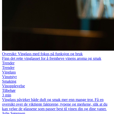
Oversikt: Vinglass med fokus på funksjon og bruk
Finn det rette vinglasset for å fremheve vinens aroma og smak
Trender
Trender
Vinglass
Vinutstyr
Smaking
Vinopplevelse
Tilbehør
3 min
Vinglass påvirker både duft og smak mer enn mange tror. Få en
oversikt over de viktigste faktorene, typene og merkene, slik at du
kan velge de glassene som passer best til vinen din og dine vaner.
Julie Sørensen