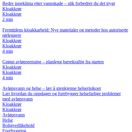
Bedre inneklima etter vannskade – slik forbedrer du det trygt
Kloakkrør
Kloakkrør
2 min
Fremtidens kloakkarbeid: Nye materialer og metoder hos autoriserte
rørleggere
Kloakkrør
Kloakkrør
4 min
Grønn avløpsrensing – planlegg bærekraftig fra starten
Kloakkrør
Kloakkrør
4 min
Avløpsvann og helse – lær å gjenkjenne helserisikoer
Lær hvordan du oppdager og forebygger helsefarlige problemer
med avløpsvann
Kloakkrør
Kloakkrør
Avløpsvann
Helse
Boligvedlikehold
Forebygging