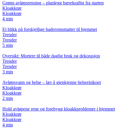
Grønn avløpsrensing – planlegg bærekraftig fra starten
Kloakkrør
Kloakkrør
4 min
Et blikk på forskjellige baderomsmatter til hjemmet
Trender
Trender
5 min
Oversikt: Mortere til både daglig bruk og dekorasjon
Trender
Trender
3 min
Avløpsvann og helse – lær å gjenkjenne helserisikoer
Kloakkrør
Kloakkrør
2 min
Hold avløpene rene og forebygg kloakkproblemer i hjemmet
Kloakkrør
Kloakkrør
4 min