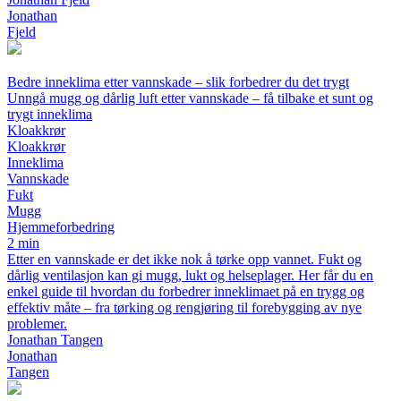
Jonathan
Fjeld
Bedre inneklima etter vannskade – slik forbedrer du det trygt
Unngå mugg og dårlig luft etter vannskade – få tilbake et sunt og
trygt inneklima
Kloakkrør
Kloakkrør
Inneklima
Vannskade
Fukt
Mugg
Hjemmeforbedring
2 min
Etter en vannskade er det ikke nok å tørke opp vannet. Fukt og
dårlig ventilasjon kan gi mugg, lukt og helseplager. Her får du en
enkel guide til hvordan du forbedrer inneklimaet på en trygg og
effektiv måte – fra tørking og rengjøring til forebygging av nye
problemer.
Jonathan Tangen
Jonathan
Tangen