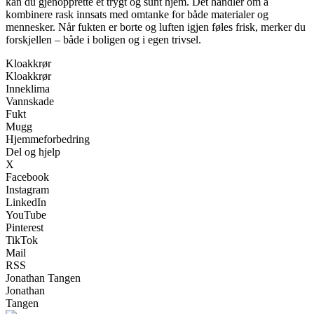
kan du gjenopprette et trygt og sunt hjem. Det handler om å
kombinere rask innsats med omtanke for både materialer og
mennesker. Når fukten er borte og luften igjen føles frisk, merker du
forskjellen – både i boligen og i egen trivsel.
Kloakkrør
Kloakkrør
Inneklima
Vannskade
Fukt
Mugg
Hjemmeforbedring
Del og hjelp
X
Facebook
Instagram
LinkedIn
YouTube
Pinterest
TikTok
Mail
RSS
Jonathan Tangen
Jonathan
Tangen