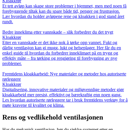
Kloakkrør
Et tett avløp kan skape store problemer i hjemmet, men med noen få
forebyggende tiltak kan du spare både tid, penger og frustrasjon.
Lær hvordan du holder avløpene rene og kloakken i god stand året
rundt.
Bedre inneklima etter vannskade – slik forbedrer du det trygt
Kloakkrør
Etter en vannskade er det ikke nok å tørke opp vannet. Fukt og
dårlig ventilasjon kan gi mugg, lukt og helseplager. Her får du en
enkel guide til hvordan du forbedrer inneklimaet på en trygg og
effektiv måte – fra tørking og rengjøring til forebygging av nye
problemer.
Fremtidens kloakkarbeid: Nye materialer og metoder hos autoriserte
rørleggere
Kloakkrør
Digitalisering, innovative materialer og miljøvennlige metoder gjør
kloakkarbeid mer presist, effektivt og bærekraftig enn noen gang.
Les hvordan autoriserte rørleggere tar i bruk fremtidens verktøy for å
møte kravene til kvalitet og klima.
Rens og vedlikehold ventilasjonen
Har du mekanisk ventilasjon, bør du sjekke systemet etter en