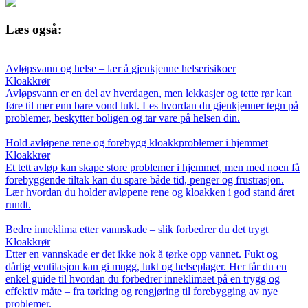
Læs også:
Avløpsvann og helse – lær å gjenkjenne helserisikoer
Kloakkrør
Avløpsvann er en del av hverdagen, men lekkasjer og tette rør kan
føre til mer enn bare vond lukt. Les hvordan du gjenkjenner tegn på
problemer, beskytter boligen og tar vare på helsen din.
Hold avløpene rene og forebygg kloakkproblemer i hjemmet
Kloakkrør
Et tett avløp kan skape store problemer i hjemmet, men med noen få
forebyggende tiltak kan du spare både tid, penger og frustrasjon.
Lær hvordan du holder avløpene rene og kloakken i god stand året
rundt.
Bedre inneklima etter vannskade – slik forbedrer du det trygt
Kloakkrør
Etter en vannskade er det ikke nok å tørke opp vannet. Fukt og
dårlig ventilasjon kan gi mugg, lukt og helseplager. Her får du en
enkel guide til hvordan du forbedrer inneklimaet på en trygg og
effektiv måte – fra tørking og rengjøring til forebygging av nye
problemer.