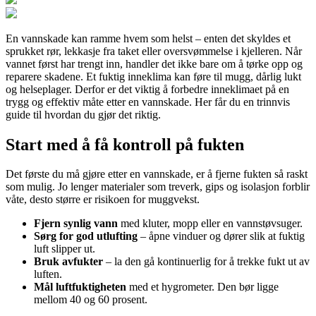
En vannskade kan ramme hvem som helst – enten det skyldes et
sprukket rør, lekkasje fra taket eller oversvømmelse i kjelleren. Når
vannet først har trengt inn, handler det ikke bare om å tørke opp og
reparere skadene. Et fuktig inneklima kan føre til mugg, dårlig lukt
og helseplager. Derfor er det viktig å forbedre inneklimaet på en
trygg og effektiv måte etter en vannskade. Her får du en trinnvis
guide til hvordan du gjør det riktig.
Start med å få kontroll på fukten
Det første du må gjøre etter en vannskade, er å fjerne fukten så raskt
som mulig. Jo lenger materialer som treverk, gips og isolasjon forblir
våte, desto større er risikoen for muggvekst.
Fjern synlig vann
med kluter, mopp eller en vannstøvsuger.
Sørg for god utlufting
– åpne vinduer og dører slik at fuktig
luft slipper ut.
Bruk avfukter
– la den gå kontinuerlig for å trekke fukt ut av
luften.
Mål luftfuktigheten
med et hygrometer. Den bør ligge
mellom 40 og 60 prosent.