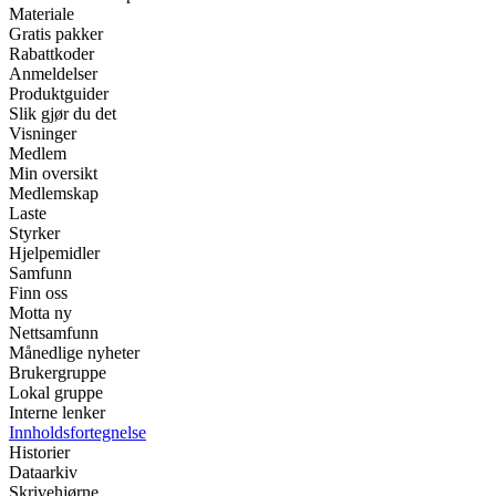
Materiale
Gratis pakker
Rabattkoder
Anmeldelser
Produktguider
Slik gjør du det
Visninger
Medlem
Min oversikt
Medlemskap
Laste
Styrker
Hjelpemidler
Samfunn
Finn oss
Motta ny
Nettsamfunn
Månedlige nyheter
Brukergruppe
Lokal gruppe
Interne lenker
Innholdsfortegnelse
Historier
Dataarkiv
Skrivehjørne