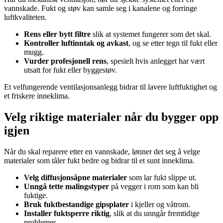
vannskade. Fukt og støv kan samle seg i kanalene og forringe
luftkvaliteten.
Rens eller bytt filtre
slik at systemet fungerer som det skal.
Kontroller luftinntak og avkast
, og se etter tegn til fukt eller
mugg.
Vurder profesjonell rens
, spesielt hvis anlegget har vært
utsatt for fukt eller byggestøv.
Et velfungerende ventilasjonsanlegg bidrar til lavere luftfuktighet og
et friskere inneklima.
Velg riktige materialer når du bygger opp
igjen
Når du skal reparere etter en vannskade, lønner det seg å velge
materialer som tåler fukt bedre og bidrar til et sunt inneklima.
Velg diffusjonsåpne materialer
som lar fukt slippe ut.
Unngå tette malingstyper
på vegger i rom som kan bli
fuktige.
Bruk fuktbestandige gipsplater
i kjeller og våtrom.
Installer fuktsperre riktig
, slik at du unngår fremtidige
problemer.