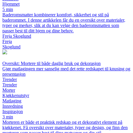
Hjemmet
5 min
Baderomsmatter kombinerer komfort, sikkerhet og stil på
baderommet. I denne artikkelen får du en oversikt over materialer,
typer og merker, slik at du kan velge den baderomsmatten som
passer best til ditt hjem og dine behov.
Freja Skoglund
Freja
Skoglund
Oversikt: Mortere til både daglig bruk og dekorasjon
Gjør matlagingen mer sanselig med det rette redskapet til knusing og
presentasjon
Trender
Trender
Morter
Kjøkkenutstyr
Matlaging
Innredning
Inspirasjon
3 min
Morteren er både et praktisk redskap og et dekorativt element på
kjøkkenet. Få oversikt over materialer, typer og design, og finn den
morteren som passer best til dine matvaner og din stil.