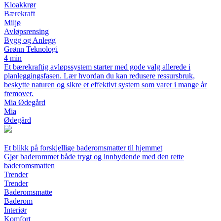
Kloakkrør
Bærekraft
Miljø
Avløpsrensing
Bygg og Anlegg
Grønn Teknologi
4 min
Et bærekraftig avløpssystem starter med gode valg allerede i
planleggingsfasen. Lær hvordan du kan redusere ressursbruk,
beskytte naturen og sikre et effektivt system som varer i mange år
fremover.
Mia Ødegård
Mia
Ødegård
Et blikk på forskjellige baderomsmatter til hjemmet
Gjør baderommet både trygt og innbydende med den rette
baderomsmatten
Trender
Trender
Baderomsmatte
Baderom
Interiør
Komfort