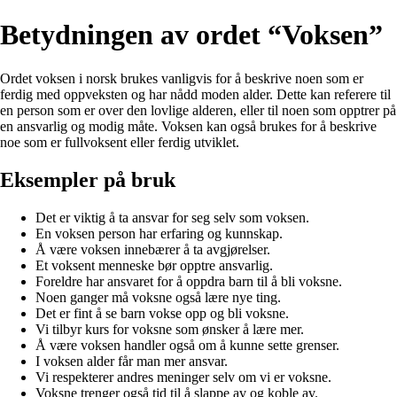
Betydningen av ordet “Voksen”
Ordet voksen i norsk brukes vanligvis for å beskrive noen som er
ferdig med oppveksten og har nådd moden alder. Dette kan referere til
en person som er over den lovlige alderen, eller til noen som opptrer på
en ansvarlig og modig måte. Voksen kan også brukes for å beskrive
noe som er fullvoksent eller ferdig utviklet.
Eksempler på bruk
Det er viktig å ta ansvar for seg selv som voksen.
En voksen person har erfaring og kunnskap.
Å være voksen innebærer å ta avgjørelser.
Et voksent menneske bør opptre ansvarlig.
Foreldre har ansvaret for å oppdra barn til å bli voksne.
Noen ganger må voksne også lære nye ting.
Det er fint å se barn vokse opp og bli voksne.
Vi tilbyr kurs for voksne som ønsker å lære mer.
Å være voksen handler også om å kunne sette grenser.
I voksen alder får man mer ansvar.
Vi respekterer andres meninger selv om vi er voksne.
Voksne trenger også tid til å slappe av og koble av.