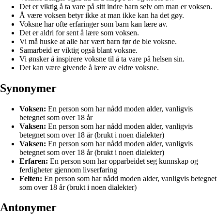
Det er viktig å ta vare på sitt indre barn selv om man er voksen.
Å være voksen betyr ikke at man ikke kan ha det gøy.
Voksne har ofte erfaringer som barn kan lære av.
Det er aldri for sent å lære som voksen.
Vi må huske at alle har vært barn før de ble voksne.
Samarbeid er viktig også blant voksne.
Vi ønsker å inspirere voksne til å ta vare på helsen sin.
Det kan være givende å lære av eldre voksne.
Synonymer
Voksen:
En person som har nådd moden alder, vanligvis
betegnet som over 18 år
Vaksen:
En person som har nådd moden alder, vanligvis
betegnet som over 18 år (brukt i noen dialekter)
Vaksen:
En person som har nådd moden alder, vanligvis
betegnet som over 18 år (brukt i noen dialekter)
Erfaren:
En person som har opparbeidet seg kunnskap og
ferdigheter gjennom livserfaring
Felten:
En person som har nådd moden alder, vanligvis betegnet
som over 18 år (brukt i noen dialekter)
Antonymer