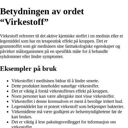
Betydningen av ordet
“Virkestoff”
Virkestoff refererer til det aktive kjemiske stoffet i en medisin eller et
legemiddel som har en terapeutisk effekt på kroppen. Det er
grunnstoffet som gir medisinen sine farmakologiske egenskaper og
påvirker målorganismen på en spesifikk måte for å behandle
sykdommer eller lindre symptomer.
Eksempler på bruk
Virkestoffet i medisinen bidrar til å lindre smerte.
Dette produktet inneholder naturlige virkestoffer.
Det er viktig å forstå virkestoffenes effekt på kroppen.
Noen personer kan være allergiske mot visse virkestoffer.
Virkestoffet i denne kremsalven er ment å berolige irritert hud.
Legemiddelet har et potent virkestoff som bekjemper bakterier.
Virkemidlene må være godkjent av helsemyndighetene før de
kan brukes.
Det er viktig å lese pakningsvedlegget for informasjon om
virkestoffet.