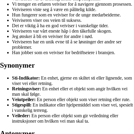
Vi trenger en erfaren veiviser for å navigere gjennom prosessen.
Veiviseren viste seg å være en pålitelig kilde.
Hun fungerer som en veiviser for de unge medarbeiderne.
Veiviseren viser oss veien til suksess.
Det er viktig å ha en god veiviser i vanskelige tider.
Veiviseren var vårt eneste håp i den tåkefulle skogen.
Jeg ønsker å bli en veiviser for andre i nød.
Veiviseren har en unik evne til å se løsninger der andre ser
problemer.
Han jobber som en veiviser for bedriftseiere i bransjen.
Synonymer
Sti-Indikator:
En enhet, gjerne en skiltet sti eller lignende, som
viser vei eller retning.
Retningsviser:
En enhet eller et objekt som angir hvilken vei
man skal følge.
Veiutpeiler:
En person eller objekt som viser retning eller rute.
Stigespill:
En indikator eller hjelpemiddel som viser vei, spesielt
i vanskelig terreng.
Veileder:
En person eller objekt som gir veiledning eller
instruksjoner om hvilken vei man skal ta.
Antonymer