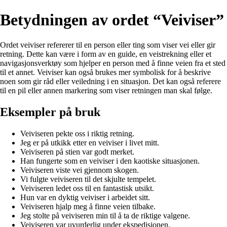
Betydningen av ordet “Veiviser”
Ordet veiviser refererer til en person eller ting som viser vei eller gir
retning. Dette kan være i form av en guide, en veistrekning eller et
navigasjonsverktøy som hjelper en person med å finne veien fra et sted
til et annet. Veiviser kan også brukes mer symbolisk for å beskrive
noen som gir råd eller veiledning i en situasjon. Det kan også referere
til en pil eller annen markering som viser retningen man skal følge.
Eksempler på bruk
Veiviseren pekte oss i riktig retning.
Jeg er på utkikk etter en veiviser i livet mitt.
Veiviseren på stien var godt merket.
Han fungerte som en veiviser i den kaotiske situasjonen.
Veiviseren viste vei gjennom skogen.
Vi fulgte veiviseren til det skjulte tempelet.
Veiviseren ledet oss til en fantastisk utsikt.
Hun var en dyktig veiviser i arbeidet sitt.
Veiviseren hjalp meg å finne veien tilbake.
Jeg stolte på veiviseren min til å ta de riktige valgene.
Veiviseren var uvurderlig under ekspedisjonen.