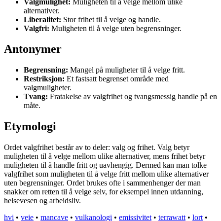
Valgmulighet:
Muligheten til å velge mellom ulike
alternativer.
Liberalitet:
Stor frihet til å velge og handle.
Valgfri:
Muligheten til å velge uten begrensninger.
Antonymer
Begrensning:
Mangel på muligheter til å velge fritt.
Restriksjon:
Et fastsatt begrenset område med
valgmuligheter.
Tvang:
Fratakelse av valgfrihet og tvangsmessig handle på en
måte.
Etymologi
Ordet valgfrihet består av to deler: valg og frihet. Valg betyr
muligheten til å velge mellom ulike alternativer, mens frihet betyr
muligheten til å handle fritt og uavhengig. Dermed kan man tolke
valgfrihet som muligheten til å velge fritt mellom ulike alternativer
uten begrensninger. Ordet brukes ofte i sammenhenger der man
snakker om retten til å velge selv, for eksempel innen utdanning,
helsevesen og arbeidsliv.
hvi
•
veie
•
mancave
•
vulkanologi
•
emissivitet
•
terrawatt
•
lort
•