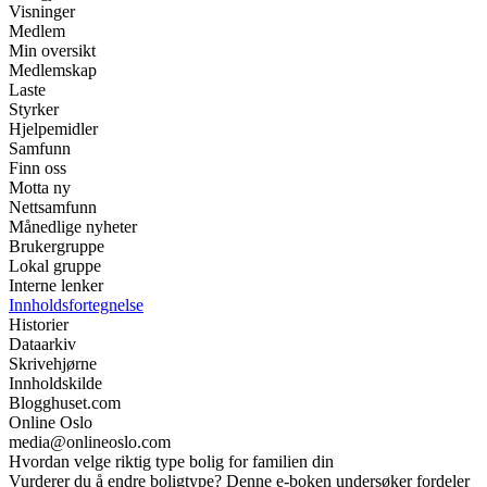
Visninger
Medlem
Min oversikt
Medlemskap
Laste
Styrker
Hjelpemidler
Samfunn
Finn oss
Motta ny
Nettsamfunn
Månedlige nyheter
Brukergruppe
Lokal gruppe
Interne lenker
Innholdsfortegnelse
Historier
Dataarkiv
Skrivehjørne
Innholdskilde
Blogghuset.com
Online Oslo
media@onlineoslo.com
Hvordan velge riktig type bolig for familien din
Vurderer du å endre boligtype? Denne e-boken undersøker fordeler