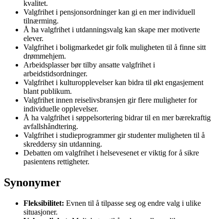
kvalitet.
Valgfrihet i pensjonsordninger kan gi en mer individuell
tilnærming.
Å ha valgfrihet i utdanningsvalg kan skape mer motiverte
elever.
Valgfrihet i boligmarkedet gir folk muligheten til å finne sitt
drømmehjem.
Arbeidsplasser bør tilby ansatte valgfrihet i
arbeidstidsordninger.
Valgfrihet i kulturopplevelser kan bidra til økt engasjement
blant publikum.
Valgfrihet innen reiselivsbransjen gir flere muligheter for
individuelle opplevelser.
Å ha valgfrihet i søppelsortering bidrar til en mer bærekraftig
avfallshåndtering.
Valgfrihet i studieprogrammer gir studenter muligheten til å
skreddersy sin utdanning.
Debatten om valgfrihet i helsevesenet er viktig for å sikre
pasientens rettigheter.
Synonymer
Fleksibilitet:
Evnen til å tilpasse seg og endre valg i ulike
situasjoner.