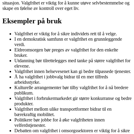
situasjon. Valgfrihet er viktig for å kunne utøve selvbestemmelse og
skape en følelse av kontroll over eget liv.
Eksempler på bruk
Valgfrihet er viktig for å sikre individets rett til å velge.
I en demokratisk samfunn er valgfrihet en grunnleggende
verdi.
Eldreomsorgen bør preges av valgfrihet for den enkelte
bruker.
Utdanning bør tilrettelegges med tanke på større valgfrihet for
elevene.
Valgfrihet innen helsevesenet kan gi bedre tilpassede tjenester.
Å ha valgfrihet i jobbvalg bidrar til en mer tilfreds
arbeidsstyrke.
Kulturelle arrangementer bør tilby valgfrihet for å nå bredere
publikum.
Valgfrihet i forbrukermarkedet gir større konkurranse og bedre
produkter.
Valgfrihet mellom ulike transportformer bidrar til en
bærekraftig mobilitet.
Politikere bør jobbe for å øke valgfriheten innen
velferdstjenester.
Debatten om valgfrihet i omsorgssektoren er viktig for å sikre