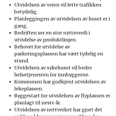
Utvidelsen av veien vil lette trafikken
betydelig.
Planleggingen av utvidelsen av huset er i
gang.
Bedriften ser en stor nytteverdi i
utvidelse av produktlinjen.
Behovet for utvidelse av
parkeringsplassen har vært tydelig en
stund.
Utvidelsen av sykehuset vil bedre
helsetjenesten for innbyggerne.
Kommunen har godkjent utvidelsen av
lekeplassen.
Byggestart for utvidelsen av flyplassen er
planlagt til neste år.
Utvidelsen av nettverket har gjort det