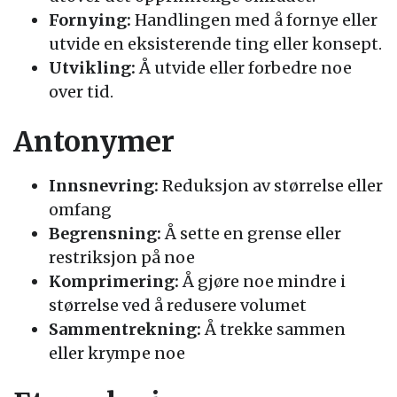
Fornying:
Handlingen med å fornye eller
utvide en eksisterende ting eller konsept.
Utvikling:
Å utvide eller forbedre noe
over tid.
Antonymer
Innsnevring:
Reduksjon av størrelse eller
omfang
Begrensning:
Å sette en grense eller
restriksjon på noe
Komprimering:
Å gjøre noe mindre i
størrelse ved å redusere volumet
Sammentrekning:
Å trekke sammen
eller krympe noe