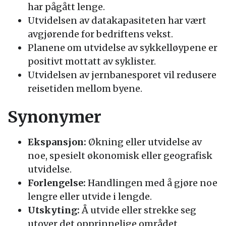
har pågått lenge.
Utvidelsen av datakapasiteten har vært
avgjørende for bedriftens vekst.
Planene om utvidelse av sykkelløypene er
positivt mottatt av syklister.
Utvidelsen av jernbanesporet vil redusere
reisetiden mellom byene.
Synonymer
Ekspansjon:
Økning eller utvidelse av
noe, spesielt økonomisk eller geografisk
utvidelse.
Forlengelse:
Handlingen med å gjøre noe
lengre eller utvide i lengde.
Utskyting:
Å utvide eller strekke seg
utover det opprinnelige området.