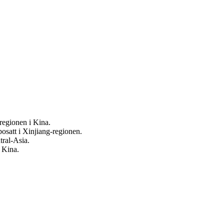
regionen i Kina.
satt i Xinjiang-regionen.
tral-Asia.
 Kina.