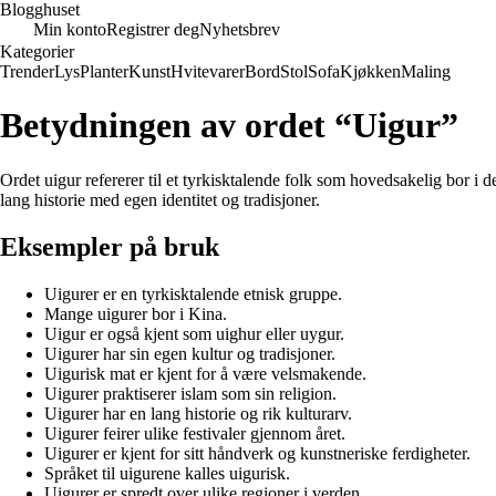
Blogghuset
Min konto
Registrer deg
Nyhetsbrev
Kategorier
Trender
Lys
Planter
Kunst
Hvitevarer
Bord
Stol
Sofa
Kjøkken
Maling
Betydningen av ordet “Uigur”
Ordet uigur refererer til et tyrkisktalende folk som hovedsakelig bor 
lang historie med egen identitet og tradisjoner.
Eksempler på bruk
Uigurer er en tyrkisktalende etnisk gruppe.
Mange uigurer bor i Kina.
Uigur er også kjent som uighur eller uygur.
Uigurer har sin egen kultur og tradisjoner.
Uigurisk mat er kjent for å være velsmakende.
Uigurer praktiserer islam som sin religion.
Uigurer har en lang historie og rik kulturarv.
Uigurer feirer ulike festivaler gjennom året.
Uigurer er kjent for sitt håndverk og kunstneriske ferdigheter.
Språket til uigurene kalles uigurisk.
Uigurer er spredt over ulike regioner i verden.