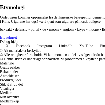
Etymologi
Ordet uigur kommer opprinnelig fra det kinesiske begrepet for denne f
i Kina. Uigurene har også vært kjent som uigurere på norsk tidligere.
bakvakt
•
defensiv
•
portal
•
de
•
moone
•
angiom
•
krype
•
moone
•
fi
Blogghuset
Del og hjelp
X
Facebook
Instagram
LinkedIn
YouTube
Pin
© Alt materiale er beskyttet.
© Alle rettigheter forbeholdt. Vi kan motta en andel av salget når du h
© Denne siden er underlagt opphavsrett. Vi jobber med tilknyttede partne
Materiale
Gratis pakker
Rabattkoder
Anmeldelser
Produktguider
Slik gjør du det
Visninger
Medlem
Min oversikt
Medlemskap