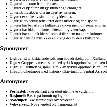
Uigurisk litteratur har en rik arv.
Uigurer er kjent for sitt gjestfrihet og vennlighet.
Uigurisk musikk er ofte inspirert av naturen.
Uigurer er stolte av sin kultur og identitet.
Uigurisk arkitektur reflekterer deres historie og tradisjoner.
Uigurer har bevart sine kulturelle skikker gjennom generasjoner.
Uigurer har bidratt til kunst, litteratur og vitenskap.
Uigurer har en unik klesstil som skiller dem fra andre kulturer.
Uigurisk dans og musikk er en viktig del av deres kulturarv.
Synonymer
Uighur:
Et tyrkisktalende folk som hovedsakelig bor i Xinjiang-
Uigur:
Gruppe av mennesker med tyrkisk opprinnelse, primært bo
Uighur:
Kulturelt og språklig folk av tyrkisk opprinnelse fra Sen
Uigur:
Folkegruppe med historisk tilknytning til Sentral-Asia og
Antonymer
Forhastet:
Ikke planlagt eller gjort uten nøye vurdering
Rasjonell:
Basert på fornuft og logikk
Avdempet:
Ikke intenst eller overveldende
Veloverveid:
Nøye vurdert og gjennomtenkt