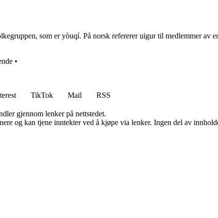
olkegruppen, som er yòuqí. På norsk refererer uigur til medlemmer av 
ende
•
terest
TikTok
Mail
RSS
andler gjennom lenker på nettstedet.
re og kan tjene inntekter ved å kjøpe via lenker. Ingen del av innholdet