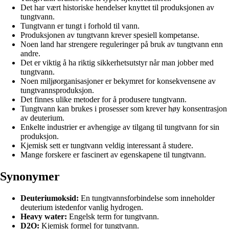
Det har vært historiske hendelser knyttet til produksjonen av
tungtvann.
Tungtvann er tungt i forhold til vann.
Produksjonen av tungtvann krever spesiell kompetanse.
Noen land har strengere reguleringer på bruk av tungtvann enn
andre.
Det er viktig å ha riktig sikkerhetsutstyr når man jobber med
tungtvann.
Noen miljøorganisasjoner er bekymret for konsekvensene av
tungtvannsproduksjon.
Det finnes ulike metoder for å produsere tungtvann.
Tungtvann kan brukes i prosesser som krever høy konsentrasjon
av deuterium.
Enkelte industrier er avhengige av tilgang til tungtvann for sin
produksjon.
Kjemisk sett er tungtvann veldig interessant å studere.
Mange forskere er fascinert av egenskapene til tungtvann.
Synonymer
Deuteriumoksid:
En tungtvannsforbindelse som inneholder
deuterium istedenfor vanlig hydrogen.
Heavy water:
Engelsk term for tungtvann.
D2O:
Kjemisk formel for tungtvann.