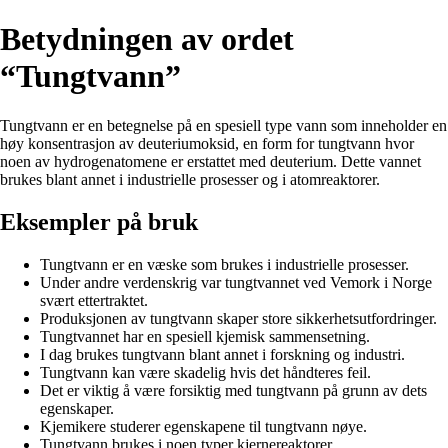
Betydningen av ordet
“Tungtvann”
Tungtvann er en betegnelse på en spesiell type vann som inneholder en
høy konsentrasjon av deuteriumoksid, en form for tungtvann hvor
noen av hydrogenatomene er erstattet med deuterium. Dette vannet
brukes blant annet i industrielle prosesser og i atomreaktorer.
Eksempler på bruk
Tungtvann er en væske som brukes i industrielle prosesser.
Under andre verdenskrig var tungtvannet ved Vemork i Norge
svært ettertraktet.
Produksjonen av tungtvann skaper store sikkerhetsutfordringer.
Tungtvannet har en spesiell kjemisk sammensetning.
I dag brukes tungtvann blant annet i forskning og industri.
Tungtvann kan være skadelig hvis det håndteres feil.
Det er viktig å være forsiktig med tungtvann på grunn av dets
egenskaper.
Kjemikere studerer egenskapene til tungtvann nøye.
Tungtvann brukes i noen typer kjernereaktorer.