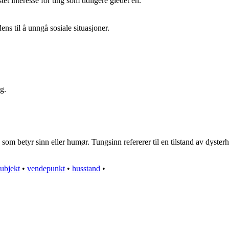
et interesse for ting som tidligere gledet en.
ens til å unngå sosiale situasjoner.
g.
betyr sinn eller humør. Tungsinn refererer til en tilstand av dysterhet,
subjekt
•
vendepunkt
•
husstand
•