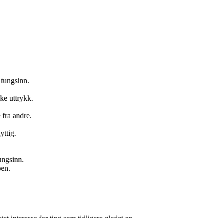
 tungsinn.
ke uttrykk.
 fra andre.
yttig.
ungsinn.
oen.