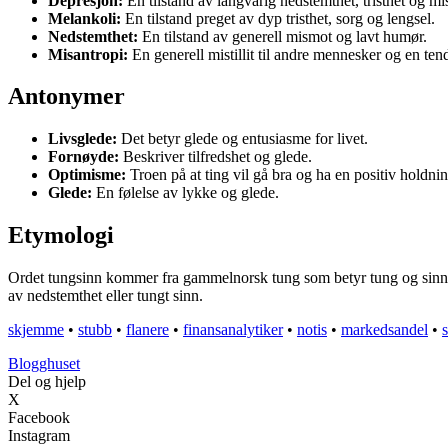
Depresjon:
En tilstand av langvarig nedstemthet, tristhet og mist
Melankoli:
En tilstand preget av dyp tristhet, sorg og lengsel.
Nedstemthet:
En tilstand av generell mismot og lavt humør.
Misantropi:
En generell mistillit til andre mennesker og en tend
Antonymer
Livsglede:
Det betyr glede og entusiasme for livet.
Fornøyde:
Beskriver tilfredshet og glede.
Optimisme:
Troen på at ting vil gå bra og ha en positiv holdnin
Glede:
En følelse av lykke og glede.
Etymologi
Ordet tungsinn kommer fra gammelnorsk tung som betyr tung og sinn som 
av nedstemthet eller tungt sinn.
skjemme
•
stubb
•
flanere
•
finansanalytiker
•
notis
•
markedsandel
•
Blogghuset
Del og hjelp
X
Facebook
Instagram