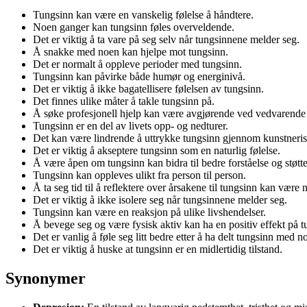
Tungsinn kan være en vanskelig følelse å håndtere.
Noen ganger kan tungsinn føles overveldende.
Det er viktig å ta vare på seg selv når tungsinnene melder seg.
Å snakke med noen kan hjelpe mot tungsinn.
Det er normalt å oppleve perioder med tungsinn.
Tungsinn kan påvirke både humør og energinivå.
Det er viktig å ikke bagatellisere følelsen av tungsinn.
Det finnes ulike måter å takle tungsinn på.
Å søke profesjonell hjelp kan være avgjørende ved vedvarende
Tungsinn er en del av livets opp- og nedturer.
Det kan være lindrende å uttrykke tungsinn gjennom kunstneris
Det er viktig å akseptere tungsinn som en naturlig følelse.
Å være åpen om tungsinn kan bidra til bedre forståelse og støtte
Tungsinn kan oppleves ulikt fra person til person.
Å ta seg tid til å reflektere over årsakene til tungsinn kan være n
Det er viktig å ikke isolere seg når tungsinnene melder seg.
Tungsinn kan være en reaksjon på ulike livshendelser.
Å bevege seg og være fysisk aktiv kan ha en positiv effekt på t
Det er vanlig å føle seg litt bedre etter å ha delt tungsinn med n
Det er viktig å huske at tungsinn er en midlertidig tilstand.
Synonymer