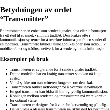
Betydningen av ordet
“Transmitter”
En transmitter er en enhet som sender signaler, data eller informasjon
fra ett sted til et annet, vanligvis trådløst. Den brukes ofte i
kommunikasjonssystemer for å overføre informasjon fra en sender til
en mottaker. Transmittere brukes i ulike applikasjoner som radio, TV,
mobiltelefoner og trådløse nettverk for å sende og motta informasjon.
Eksempler på bruk
Transmitteren er avgjørende for å sende signaler trådløst.
Denne modellen har en kraftig transmitter som kan nå langt
avsted.
Vi må sjekke om transmitteren fungerer som den skal.
Transmitteren bruker radiobølger for å overføre informasjon.
En god transmitter kan bidra til klar og tydelig kommunikasjon.
Koblingen mellom senderen og transmitteren må være korrekt
for optimal ytelse.
Transmitteren er designet for å være brukervennlig og pålitelig.
Det er viktig å plassere transmitteren på riktig sted for best mulig