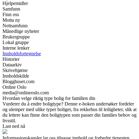
Hjelpemidler
Samfunn
Finn oss
Motta ny
Nettsamfunn
Månedlige nyheter
Brukergruppe
Lokal gruppe
Interne lenker
Innholdsfortegnelse
Historier
Dataarkiv
Skrivehjørne
Innholdskilde
Blogghuset.com
Online Oslo
media@onlineoslo.com
Hvordan velge riktig type bolig for familien din
Vurderer du å endre boligtype? Denne e-boken undersøker fordeler
og ulemper med ulike typer boliger, fra rekkehus til leiligheter, slik at
du lettere kan finne den boligtypen som passer din families behov og
livsstil.
Last ned nå
Informasjonskapsler lar oss tilpasse innhold og forbedre tjenesten