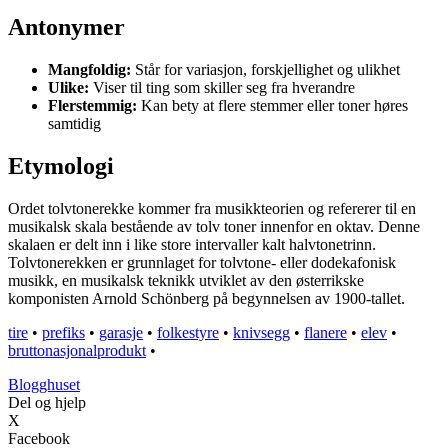
Antonymer
Mangfoldig:
Står for variasjon, forskjellighet og ulikhet
Ulike:
Viser til ting som skiller seg fra hverandre
Flerstemmig:
Kan bety at flere stemmer eller toner høres
samtidig
Etymologi
Ordet tolvtonerekke kommer fra musikkteorien og refererer til en
musikalsk skala bestående av tolv toner innenfor en oktav. Denne
skalaen er delt inn i like store intervaller kalt halvtonetrinn.
Tolvtonerekken er grunnlaget for tolvtone- eller dodekafonisk
musikk, en musikalsk teknikk utviklet av den østerrikske
komponisten Arnold Schönberg på begynnelsen av 1900-tallet.
tire
•
prefiks
•
garasje
•
folkestyre
•
knivsegg
•
flanere
•
elev
•
bruttonasjonalprodukt
•
Blogghuset
Del og hjelp
X
Facebook