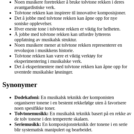
Noen musikere foretrekker å bruke tolvtone rekken i deres
avantgardistiske verk.
Tolvtone rekken kan inspirere til innovative komposisjoner.
Det å jobbe med tolvtone rekken kan åpne opp for nye
soniske opplevelser.
Hver eneste tone i tolvtone rekken er viktig for helheten.
Å jobbe med tolvtone rekken kan utfordre lytterens
oppfatning av musikalsk struktur.
Noen musikere mener at tolvtone rekken representerer en
revolusjon i musikkens historie.
Tolvtone rekken kan være et viktig verktøy for
eksperimentering i musikalske verk.
Det å eksperimentere med tolvtone rekken kan åpne opp for
uventede musikalske løsninger.
Synonymer
Dodekafoni:
En musikalsk teknikk der komponisten
organiserer tonene i en bestemt rekkefølge uten å favorisere
noen spesifikke toner.
Tolvtonemusikk:
En musikalsk teknikk basert på en rekke av
de tolv tonene i den tempererte skalaen.
Seriemusikk:
En komposisjonsteknikk der tonene i en serie
blir systematisk manipulert og bearbeidet.