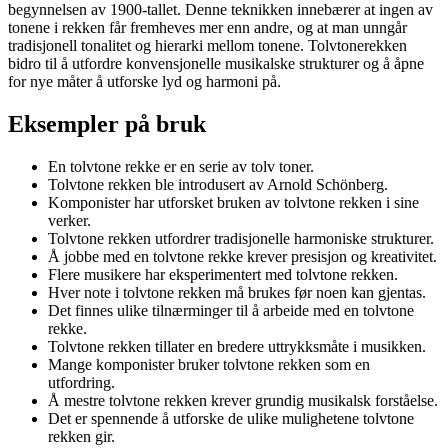
begynnelsen av 1900-tallet. Denne teknikken innebærer at ingen av
tonene i rekken får fremheves mer enn andre, og at man unngår
tradisjonell tonalitet og hierarki mellom tonene. Tolvtonerekken
bidro til å utfordre konvensjonelle musikalske strukturer og å åpne
for nye måter å utforske lyd og harmoni på.
Eksempler på bruk
En tolvtone rekke er en serie av tolv toner.
Tolvtone rekken ble introdusert av Arnold Schönberg.
Komponister har utforsket bruken av tolvtone rekken i sine
verker.
Tolvtone rekken utfordrer tradisjonelle harmoniske strukturer.
Å jobbe med en tolvtone rekke krever presisjon og kreativitet.
Flere musikere har eksperimentert med tolvtone rekken.
Hver note i tolvtone rekken må brukes før noen kan gjentas.
Det finnes ulike tilnærminger til å arbeide med en tolvtone
rekke.
Tolvtone rekken tillater en bredere uttrykksmåte i musikken.
Mange komponister bruker tolvtone rekken som en
utfordring.
Å mestre tolvtone rekken krever grundig musikalsk forståelse.
Det er spennende å utforske de ulike mulighetene tolvtone
rekken gir.