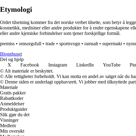
Etymologi
Ordet tilsetning kommer fra det norske verbet tilsette, som betyr å legge t
kosmetikk, medisiner eller andre produkter for å endre egenskapene elle
eller andre kjemiske forbindelser som tjener forskjellige formål.
premiss
•
omsorgsfull
•
trade
•
sportsvogn
•
ramsalt
•
supermakt
•
nynn
Blogghuset
Del og hjelp
X
Facebook
Instagram
LinkedIn
YouTube
Pin
© Alt materiale er beskyttet.
© Alle rettigheter forbeholdt. Vi kan motta en andel av salget når du h
© Denne siden er underlagt opphavsrett. Vi jobber med tilknyttede partne
Materiale
Gratis pakker
Rabattkoder
Anmeldelser
Produktguider
Slik gjør du det
Visninger
Medlem
Min oversikt