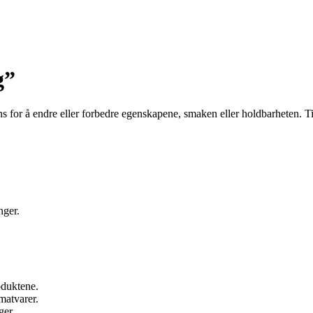
g”
stans for å endre eller forbedre egenskapene, smaken eller holdbarheten. T
nger.
oduktene.
matvarer.
ger.