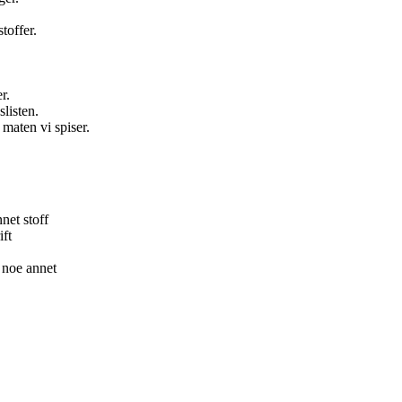
toffer.
r.
listen.
 maten vi spiser.
nnet stoff
ift
e noe annet