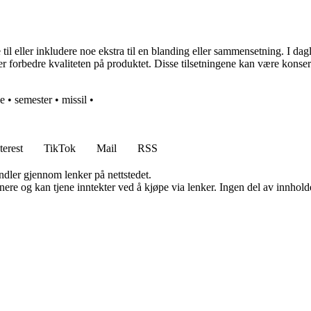
il eller inkludere noe ekstra til en blanding eller sammensetning. I daglig 
r forbedre kvaliteten på produktet. Disse tilsetningene kan være konserv
e
•
semester
•
missil
•
terest
TikTok
Mail
RSS
andler gjennom lenker på nettstedet.
re og kan tjene inntekter ved å kjøpe via lenker. Ingen del av innholdet