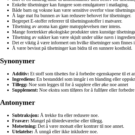
Enkelte tilsetninger kan fungere som emulgatorer i matlaging.
Både barn og voksne kan være sensitive overfor visse tilsetningss
Å lage mat fra bunnen av kan redusere behovet for tilsetninger.
Begrepet E-stoffer refererer til tilsetningsstoffer i matvarer.
Tilsetning av aroma kan gjøre matopplevelsen mer intens.
Mange foretrekker økologiske produkter uten kunstige tilsetninge
Tilsetning av sukker kan være skjult under ulike navn i ingrediens
Det er viktig å være informert om hvilke tilsetninger som finnes i
Å være bevisst på tilsetninger kan bidra til en sunnere kosthold.
Synonymer
Additiv:
Et stoff som tilsettes for å forbedre egenskapene til et a
Ingrediens:
En bestanddel som inngår i en blanding eller oppskr
Tillegg:
Noe som legges til for å supplere eller øke noe annet
Supplement:
Noe ekstra som tilføres for å fullføre eller forbedr
Antonymer
Subtraksjon:
Å trekke fra eller redusere noe.
Fravær:
Mangel på tilstedeværelse eller tillegg.
Motsetning:
Det å være motsatt eller kontrær til noe annet.
Utelatelse:
Å unngå eller ikke inkludere noe.