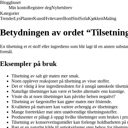
Blogghuset
Min konto
Registrer deg
Nyhetsbrev
Kategorier
Trender
Lys
Planter
Kunst
Hvitevarer
Bord
Stol
Sofa
Kjøkken
Maling
Betydningen av ordet “Tilsetnin
En tilsetning er et stoff eller ingrediens som blir lagt til en annen sub
formål.
Eksempler på bruk
Tilsetning av salt gir maten mer smak.
Noen opplever reaksjoner på tilsetning av visse stoffer.
Det er viktig å lese ingredienslisten for å unngå uønskede tilsetni
Naturlige tilsetninger kan være et bedre alternativ enn kunstige.
Visste du at noen tilsetninger kan påvirke helsen negativt?
Tilsetning av fargestoffer kan gjøre maten mer fristende.
Kvaliteten på matvarer kan variere avhengig av tilsetninger.
Mange foretrekker mat uten unødvendige tilsetningsstoffer.
Produsenter er pålagt å oppgi hvilke tilsetninger som brukes i pr
Tilsetning av konserveringsmidler kan forlenge holdbarheten på 
Bær er en naturlig kilde til antioksidanter uten behov for tilsetnin