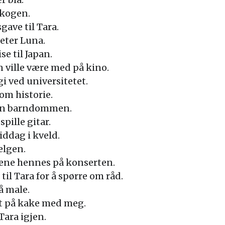
 skogen.
gave til Tara.
eter Luna.
e til Japan.
 ville være med på kino.
i ved universitetet.
 om historie.
den barndommen.
spille gitar.
middag i kveld.
elgen.
ene hennes på konserten.
til Tara for å spørre om råd.
 å male.
ft på kake med meg.
Tara igjen.