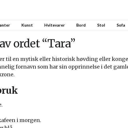
anter
Kunst
Hvitevarer
Bord
Stol
Sofa
av ordet “Tara”
er til en mytisk eller historisk høvding eller kong
innelig fornavn som har sin opprinnelse i det gaml
krone.
bruk
e.
kafeen i morgen.
r blå.