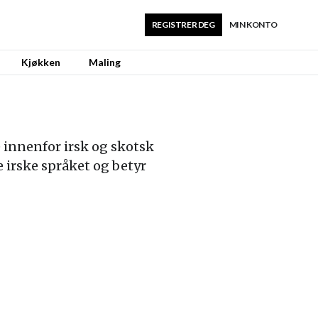
REGISTRER DEG
MIN KONTO
Kjøkken
Maling
e innenfor irsk og skotsk
e irske språket og betyr