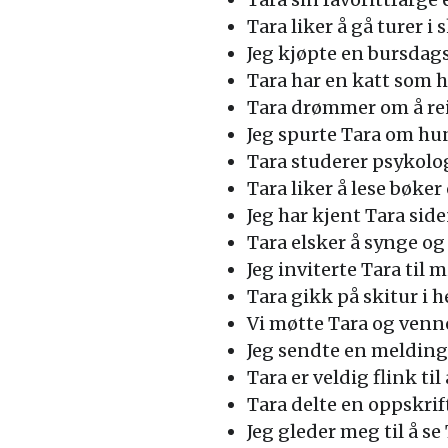
Tara liker å gå turer i
Jeg kjøpte en bursdags
Tara har en katt som h
Tara drømmer om å reis
Jeg spurte Tara om hun
Tara studerer psykolog
Tara liker å lese bøker
Jeg har kjent Tara si
Tara elsker å synge og 
Jeg inviterte Tara til 
Tara gikk på skitur i h
Vi møtte Tara og venn
Jeg sendte en melding 
Tara er veldig flink til
Tara delte en oppskri
Jeg gleder meg til å se 