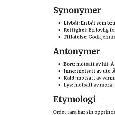
Synonymer
Livbåt:
En båt som bruk
Rettighet:
En lovlig fo
Tillatelse:
Godkjenning
Antonymer
Bort:
motsatt av hit. Å 
Inne:
motsatt av ute. Å
Kald:
motsatt av varm.
Lys:
motsatt av mørk. S
Etymologi
Ordet tara har sin opprinne