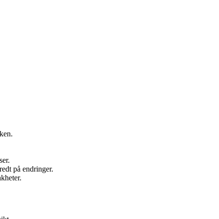
kken.
ser.
redt på endringer.
kheter.