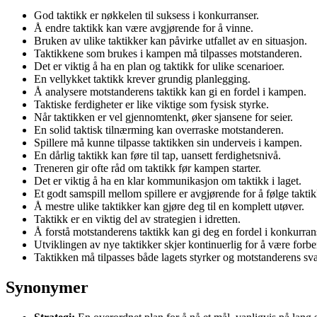
God taktikk er nøkkelen til suksess i konkurranser.
Å endre taktikk kan være avgjørende for å vinne.
Bruken av ulike taktikker kan påvirke utfallet av en situasjon.
Taktikkene som brukes i kampen må tilpasses motstanderen.
Det er viktig å ha en plan og taktikk for ulike scenarioer.
En vellykket taktikk krever grundig planlegging.
Å analysere motstanderens taktikk kan gi en fordel i kampen.
Taktiske ferdigheter er like viktige som fysisk styrke.
Når taktikken er vel gjennomtenkt, øker sjansene for seier.
En solid taktisk tilnærming kan overraske motstanderen.
Spillere må kunne tilpasse taktikken sin underveis i kampen.
En dårlig taktikk kan føre til tap, uansett ferdighetsnivå.
Treneren gir ofte råd om taktikk før kampen starter.
Det er viktig å ha en klar kommunikasjon om taktikk i laget.
Et godt samspill mellom spillere er avgjørende for å følge takti
Å mestre ulike taktikker kan gjøre deg til en komplett utøver.
Taktikk er en viktig del av strategien i idretten.
Å forstå motstanderens taktikk kan gi deg en fordel i konkurran
Utviklingen av nye taktikker skjer kontinuerlig for å være forbe
Taktikken må tilpasses både lagets styrker og motstanderens sva
Synonymer