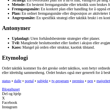
Strategi:
En overordnet plan for å nå et mål, vanligvis på lang s
Metode:
En bestemt fremgangsmåte eller teknikk som brukes for 
Fremgangsmåte:
En konkret plan eller handling for å oppnå et 
Plan:
En ordnet fremgangsmåte eller disposisjon av aktiviteter 
Angrepsmåte:
En spesifikk strategi eller taktikk brukt i en ko
Antonymer
Uplanlagt:
Uten forhåndsbestemte strategier eller planer.
Tvil:
Manglende besluttsomhet eller fasthet i aksjon eller avgjør
Kaos:
Mangel på orden eller struktur, kaotisk tilstand.
Etymologi
Ordet taktikk kommer fra det greske ordet taktikos, som betyr ordnede el
eller idrettslig sammenheng. Ordet brukes også mer generelt for å bes
status
•
dalle
•
portal
•
subjekt
•
tv-program
•
premiss
•
pen
•
majoritet
Blogghuset
Del og hjelp
X
Facebook
Instagram