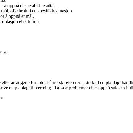
ikt.
å oppnå et spesifikt resultat.
mål, ofte brukt i en spesifikk situasjon.
for å oppnå et mål.
nfrontasjon eller kamp.
else.
ler arrangerte forhold. På norsk refererer taktikk til en planlagt handli
krive en planlagt tilnærming til å løse problemer eller oppnå suksess i 
•