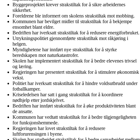
Byggeprosjektet krever strakstiltak for å sikre arbeidernes
sikkerhet.
Foreldrene ble informert om skolens strakstiltak mot mobbing.
Kommunen har bevilget midler til strakstiltak for å bekjempe
ensomhet blant eldre.
Bedriften har iverksatt strakstiltak for å redusere energiforbruket.
Utrykningspolitiet gjennomførte strakstiltak mot råkjøring i
helgen.
Myndighetene har innført nye strakstiltak for å styrke
beredskapen mot naturkatastrofer.
Skolen har implementert strakstiltak for å bedre elevenes trivsel
og læring.
Regjeringen har presentert strakstiltak for å stimulere økonomisk
vekst.
Politiet har iverksatt strakstiltak for å hindre voldsutbrudd under
fotballkamper.
Kriseledelsen har satt i gang strakstiltak for å koordinere
nødhjelp etter jordskjelvet.
Bedriften har innført strakstiltak for å øke produktiviteten blant
de ansatte.
Kommunen har vedtatt strakstiltak for å bedre tilgjengeligheten
for funksjonshemmede.
Regjeringen har lovet strakstiltak for å redusere
luftforurensingen i byene.
Skolen har utarbeidet strakstiltak for å bedre samarbeidet mellom