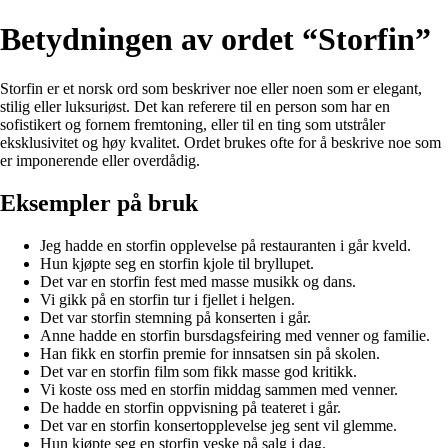
Betydningen av ordet “Storfin”
Storfin er et norsk ord som beskriver noe eller noen som er elegant,
stilig eller luksuriøst. Det kan referere til en person som har en
sofistikert og fornem fremtoning, eller til en ting som utstråler
eksklusivitet og høy kvalitet. Ordet brukes ofte for å beskrive noe som
er imponerende eller overdådig.
Eksempler på bruk
Jeg hadde en storfin opplevelse på restauranten i går kveld.
Hun kjøpte seg en storfin kjole til bryllupet.
Det var en storfin fest med masse musikk og dans.
Vi gikk på en storfin tur i fjellet i helgen.
Det var storfin stemning på konserten i går.
Anne hadde en storfin bursdagsfeiring med venner og familie.
Han fikk en storfin premie for innsatsen sin på skolen.
Det var en storfin film som fikk masse god kritikk.
Vi koste oss med en storfin middag sammen med venner.
De hadde en storfin oppvisning på teateret i går.
Det var en storfin konsertopplevelse jeg sent vil glemme.
Hun kjøpte seg en storfin veske på salg i dag.