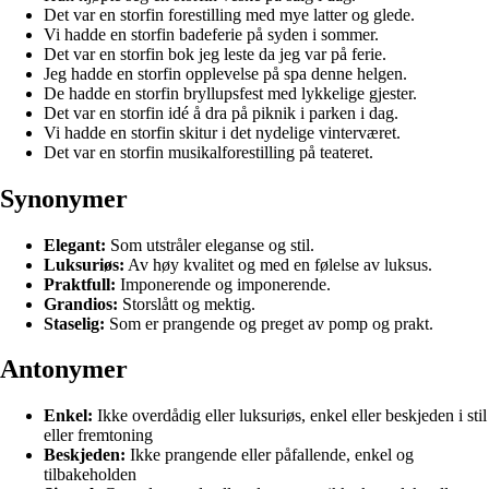
Det var en storfin forestilling med mye latter og glede.
Vi hadde en storfin badeferie på syden i sommer.
Det var en storfin bok jeg leste da jeg var på ferie.
Jeg hadde en storfin opplevelse på spa denne helgen.
De hadde en storfin bryllupsfest med lykkelige gjester.
Det var en storfin idé å dra på piknik i parken i dag.
Vi hadde en storfin skitur i det nydelige vinterværet.
Det var en storfin musikalforestilling på teateret.
Synonymer
Elegant:
Som utstråler eleganse og stil.
Luksuriøs:
Av høy kvalitet og med en følelse av luksus.
Praktfull:
Imponerende og imponerende.
Grandios:
Storslått og mektig.
Staselig:
Som er prangende og preget av pomp og prakt.
Antonymer
Enkel:
Ikke overdådig eller luksuriøs, enkel eller beskjeden i stil
eller fremtoning
Beskjeden:
Ikke prangende eller påfallende, enkel og
tilbakeholden