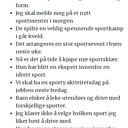
form.
Jeg skal melde meg på et nytt
sportssenter i morgen.
De spilte en veldig spennende sportkamp
i går kveld.
Det arrangeres en stor sportsevent i byen
neste uke.
Nå er det på tide å kjøpe nye sportsklær.
Hun har blitt en ekspert innenfor en
idrett sport.
Vi skal ha en sporty aktivitetsdag på
jobben neste fredag.
Barn elsker å leke utendørs og drive med
forskjellige sporter.
Jeg klarer ikke å velge hvilken sport jeg
liker best å drive med.