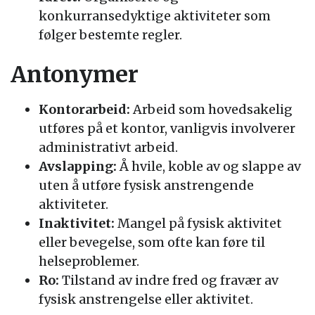
konkurransedyktige aktiviteter som
følger bestemte regler.
Antonymer
Kontorarbeid:
Arbeid som hovedsakelig
utføres på et kontor, vanligvis involverer
administrativt arbeid.
Avslapping:
Å hvile, koble av og slappe av
uten å utføre fysisk anstrengende
aktiviteter.
Inaktivitet:
Mangel på fysisk aktivitet
eller bevegelse, som ofte kan føre til
helseproblemer.
Ro:
Tilstand av indre fred og fravær av
fysisk anstrengelse eller aktivitet.