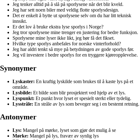
Jeg tenker alltid på å slå på sporlysene når det blir kveld.
Jeg har sett noen biler med veldig flotte sporlysdesign.
Det er enkelt å bytte ut sporlysene selv om du har litt teknisk
innsikt.
Er det lov å bruke ekstra lyse sporlys i Norge?
Jeg tror sporlysene mine trenger en justering for bedre funksjon.
Sporlysene mine lyser ikke likt, jeg bør få det fikset.
Hvilke type sporlys anbefales for norske vinterforhold?
Jeg har aldri tenkt så mye på betydningen av gode sporlys før.
Jeg vil investere i bedre sporlys for en tryggere kjøreopplevelse.
Synonymer
Lyskaster:
En kraftig lyskilde som brukes til å kaste lys på et
område.
Lysbilde:
Et bilde som blir prosjektert ved hjelp av et lys.
Lyspunkt:
Et punkt hvor lyset er spesielt sterkt eller tydelig.
Lysstråle:
En stråle av lys som beveger seg i en bestemt retning.
Antonymer
Lys:
Mangel på mørke, lyset som gjør det mulig å se
Mørke:
Mangel på lys, fravær av synlig lys