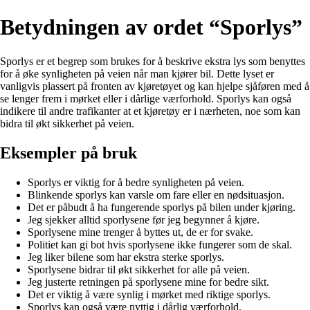
Betydningen av ordet “Sporlys”
Sporlys er et begrep som brukes for å beskrive ekstra lys som benyttes
for å øke synligheten på veien når man kjører bil. Dette lyset er
vanligvis plassert på fronten av kjøretøyet og kan hjelpe sjåføren med å
se lenger frem i mørket eller i dårlige værforhold. Sporlys kan også
indikere til andre trafikanter at et kjøretøy er i nærheten, noe som kan
bidra til økt sikkerhet på veien.
Eksempler på bruk
Sporlys er viktig for å bedre synligheten på veien.
Blinkende sporlys kan varsle om fare eller en nødsituasjon.
Det er påbudt å ha fungerende sporlys på bilen under kjøring.
Jeg sjekker alltid sporlysene før jeg begynner å kjøre.
Sporlysene mine trenger å byttes ut, de er for svake.
Politiet kan gi bot hvis sporlysene ikke fungerer som de skal.
Jeg liker bilene som har ekstra sterke sporlys.
Sporlysene bidrar til økt sikkerhet for alle på veien.
Jeg justerte retningen på sporlysene mine for bedre sikt.
Det er viktig å være synlig i mørket med riktige sporlys.
Sporlys kan også være nyttig i dårlig værforhold.