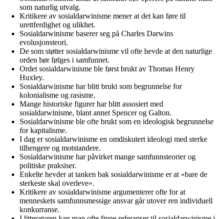
som naturlig utvalg.
Kritikere av sosialdarwinisme mener at det kan føre til
urettferdighet og ulikhet.
Sosialdarwinisme baserer seg på Charles Darwins
evolusjonsteori.
De som støtter sosialdarwinisme vil ofte hevde at den naturlige
orden bør følges i samfunnet.
Ordet sosialdarwinisme ble først brukt av Thomas Henry
Huxley.
Sosialdarwinisme har blitt brukt som begrunnelse for
kolonialisme og rasisme.
Mange historiske figurer har blitt assosiert med
sosialdarwinisme, blant annet Spencer og Galton.
Sosialdarwinisme ble ofte brukt som en ideologisk begrunnelse
for kapitalisme.
I dag er sosialdarwinisme en omdiskutert ideologi med sterke
tilhengere og motstandere.
Sosialdarwinisme har påvirket mange samfunnsteorier og
politiske praksiser.
Enkelte hevder at tanken bak sosialdarwinisme er at «bare de
sterkeste skal overleve».
Kritikere av sosialdarwinisme argumenterer ofte for at
menneskets samfunnsmessige ansvar går utover ren individuell
konkurranse.
I litteraturen kan man ofte finne referanser til sosialdarwinisme i