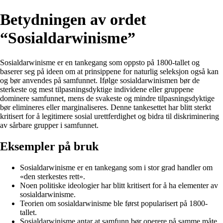
Betydningen av ordet
“Sosialdarwinisme”
Sosialdarwinisme er en tankegang som oppsto på 1800-tallet og
baserer seg på ideen om at prinsippene for naturlig seleksjon også kan
og bør anvendes på samfunnet. Ifølge sosialdarwinismen bør de
sterkeste og mest tilpasningsdyktige individene eller gruppene
dominere samfunnet, mens de svakeste og mindre tilpasningsdyktige
bør elimineres eller marginaliseres. Denne tankesettet har blitt sterkt
kritisert for å legitimere sosial urettferdighet og bidra til diskriminering
av sårbare grupper i samfunnet.
Eksempler på bruk
Sosialdarwinisme er en tankegang som i stor grad handler om
«den sterkestes rett».
Noen politiske ideologier har blitt kritisert for å ha elementer av
sosialdarwinisme.
Teorien om sosialdarwinisme ble først popularisert på 1800-
tallet.
Sosialdarwinisme antar at samfunn bør operere på samme måte