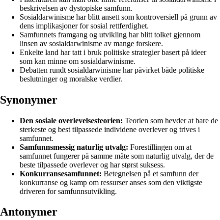
beskrivelsen av dystopiske samfunn.
Sosialdarwinisme har blitt ansett som kontroversiell på grunn av
dens implikasjoner for sosial rettferdighet.
Samfunnets framgang og utvikling har blitt tolket gjennom
linsen av sosialdarwinisme av mange forskere.
Enkelte land har tatt i bruk politiske strategier basert på ideer
som kan minne om sosialdarwinisme.
Debatten rundt sosialdarwinisme har påvirket både politiske
beslutninger og moralske verdier.
Synonymer
Den sosiale overlevelsesteorien:
Teorien som hevder at bare de
sterkeste og best tilpassede individene overlever og trives i
samfunnet.
Samfunnsmessig naturlig utvalg:
Forestillingen om at
samfunnet fungerer på samme måte som naturlig utvalg, der de
beste tilpassede overlever og har størst suksess.
Konkurransesamfunnet:
Betegnelsen på et samfunn der
konkurranse og kamp om ressurser anses som den viktigste
driveren for samfunnsutvikling.
Antonymer