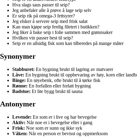
Hva slags saus passer til seip?
Jeg anbefaler alle å prøve å lage seip selv
Er seip rik på omega-3 fettsyrer?
Jeg elsker å servere seip med frisk salat
Kan man kjøpe seip ferdig filetert i butikken?
Jeg liker å bake seip i folie sammen med grønnsaker
Hvilken vin passer best til seip?
Seip er en allsidig fisk som kan tilberedes på mange måter
Synonymer
Stabburet:
En bygning brukt til lagring av matvarer
Låve:
En bygning brukt til oppbevaring av høy, korn eller landb
Binge:
En røyebenk, ofte brukt til å tørke fisk
Rønne:
En forfallen eller forlatt bygning
Badstue:
Et lite bygg brukt til sauna
Antonymer
Levende:
En som er i live og har bevegelse
Aktiv:
Når noe er i bevegelse eller i gang
Frisk:
Noe som er sunn og ikke syk
Våken:
Når en person er bevisst og oppmerksom