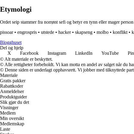
Etymologi
Ordet seip stammer fra norrønt sefi og betyr en tynn eller mager person el
pissoar
•
engrospris
•
utstede
•
hacker
•
skapseng
•
molbo
•
konflikt
•
k
Blogghuset
Del og hjelp
X
Facebook
Instagram
LinkedIn
YouTube
Pin
© Alt materiale er beskyttet.
© Alle rettigheter forbeholdt. Vi kan motta en andel av salget når du h
© Denne siden er underlagt opphavsrett. Vi jobber med tilknyttede partne
Materiale
Gratis pakker
Rabattkoder
Anmeldelser
Produktguider
Slik gjør du det
Visninger
Medlem
Min oversikt
Medlemskap
Laste