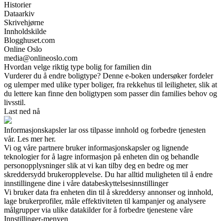
Historier
Dataarkiv
Skrivehjørne
Innholdskilde
Blogghuset.com
Online Oslo
media@onlineoslo.com
Hvordan velge riktig type bolig for familien din
Vurderer du å endre boligtype? Denne e-boken undersøker fordeler
og ulemper med ulike typer boliger, fra rekkehus til leiligheter, slik at
du lettere kan finne den boligtypen som passer din families behov og
livsstil.
Last ned nå
Informasjonskapsler lar oss tilpasse innhold og forbedre tjenesten
vår. Les mer her.
Vi og våre partnere bruker informasjonskapsler og lignende
teknologier for å lagre informasjon på enheten din og behandle
personopplysninger slik at vi kan tilby deg en bedre og mer
skreddersydd brukeropplevelse. Du har alltid muligheten til å endre
innstillingene dine i våre databeskyttelsesinnstillinger
Vi bruker data fra enheten din til å skreddersy annonser og innhold,
lage brukerprofiler, måle effektiviteten til kampanjer og analysere
målgrupper via ulike datakilder for å forbedre tjenestene våre
Innstillinger-menyen