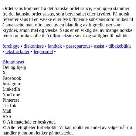
Ordet saus kommer fra det franske ordet sauce, som igjen stammer
fra det latinske ordet salsus, som betyr saltet eller krydret. På norsk
refererer saus til en væske eller tykk flytende substans som brukes til
å smaksette mat, ofte laget av en blanding av ingredienser som
krydder, smør, mel og væske. Saus er en viktig del av mange norske
retter og brukes ofte til å tilføre ekstra smak og saftighet til måltider.
foreligge
•
diakonisse
•
landtak
•
passepartout
•
assist
•
tilbakeblikk
•
tekstforfatter
•
legemsdel
•
Blogghuset
Del og hjelp
X
Facebook
Instagram
LinkedIn
YouTube
Pinterest
TikTok
Mail
RSS
© Alt materiale er beskyttet.
© Alle rettigheter forbeholdt. Vi kan motta en andel av salget når du
handler gjennom lenker på nettstedet.