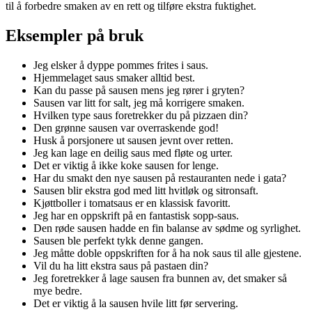
til å forbedre smaken av en rett og tilføre ekstra fuktighet.
Eksempler på bruk
Jeg elsker å dyppe pommes frites i saus.
Hjemmelaget saus smaker alltid best.
Kan du passe på sausen mens jeg rører i gryten?
Sausen var litt for salt, jeg må korrigere smaken.
Hvilken type saus foretrekker du på pizzaen din?
Den grønne sausen var overraskende god!
Husk å porsjonere ut sausen jevnt over retten.
Jeg kan lage en deilig saus med fløte og urter.
Det er viktig å ikke koke sausen for lenge.
Har du smakt den nye sausen på restauranten nede i gata?
Sausen blir ekstra god med litt hvitløk og sitronsaft.
Kjøttboller i tomatsaus er en klassisk favoritt.
Jeg har en oppskrift på en fantastisk sopp-saus.
Den røde sausen hadde en fin balanse av sødme og syrlighet.
Sausen ble perfekt tykk denne gangen.
Jeg måtte doble oppskriften for å ha nok saus til alle gjestene.
Vil du ha litt ekstra saus på pastaen din?
Jeg foretrekker å lage sausen fra bunnen av, det smaker så
mye bedre.
Det er viktig å la sausen hvile litt før servering.