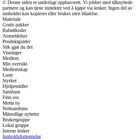
© Denne siden er underlagt opphavsrett. Vi jobber med tilknyttede
partnere og kan tjene inntekter ved å kjøpe via lenker. Ingen del av
innholdet kan kopieres eller brukes uten tillatelse.
Materiale
Gratis pakker
Rabattkoder
Anmeldelser
Produktguider
Slik gjør du det
Visninger
Medlem
Min oversikt
Medlemskap
Laste
Styrker
Hjelpemidler
Samfunn
Finn oss
Motta ny
Nettsamfunn
Månedlige nyheter
Brukergruppe
Lokal gruppe
Interne lenker
Innholdsfortegnelse