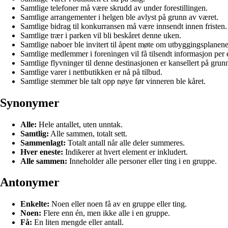
Samtlige telefoner må være skrudd av under forestillingen.
Samtlige arrangementer i helgen ble avlyst på grunn av været.
Samtlige bidrag til konkurransen må være innsendt innen fristen.
Samtlige trær i parken vil bli beskåret denne uken.
Samtlige naboer ble invitert til åpent møte om utbyggingsplanene
Samtlige medlemmer i foreningen vil få tilsendt informasjon per 
Samtlige flyvninger til denne destinasjonen er kansellert på grunn
Samtlige varer i nettbutikken er nå på tilbud.
Samtlige stemmer ble talt opp nøye før vinneren ble kåret.
Synonymer
Alle:
Hele antallet, uten unntak.
Samtlig:
Alle sammen, totalt sett.
Sammenlagt:
Totalt antall når alle deler summeres.
Hver eneste:
Indikerer at hvert element er inkludert.
Alle sammen:
Inneholder alle personer eller ting i en gruppe.
Antonymer
Enkelte:
Noen eller noen få av en gruppe eller ting.
Noen:
Flere enn én, men ikke alle i en gruppe.
Få:
En liten mengde eller antall.