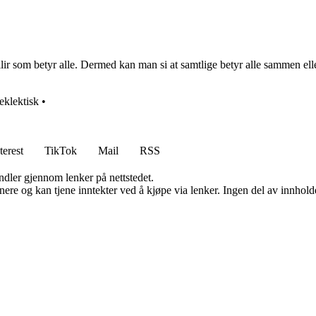
m betyr alle. Dermed kan man si at samtlige betyr alle sammen eller all
eklektisk
•
terest
TikTok
Mail
RSS
andler gjennom lenker på nettstedet.
re og kan tjene inntekter ved å kjøpe via lenker. Ingen del av innholdet