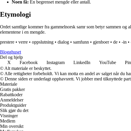
Noen få:
En begrenset mengde eller antall.
Etymologi
Ordet samtlige kommer fra gammelnorsk samr som betyr sammen og allir so
elementene i en mengde.
prestere
•
verre
•
oppslutning
•
dialog
•
samfunn
•
gjenboer
•
de
•
-in
•
Blogghuset
Del og hjelp
X
Facebook
Instagram
LinkedIn
YouTube
Pin
© Alt materiale er beskyttet.
© Alle rettigheter forbeholdt. Vi kan motta en andel av salget når du h
© Denne siden er underlagt opphavsrett. Vi jobber med tilknyttede partne
Materiale
Gratis pakker
Rabattkoder
Anmeldelser
Produktguider
Slik gjør du det
Visninger
Medlem
Min oversikt