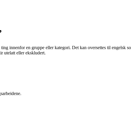
”
er ting innenfor en gruppe eller kategori. Det kan oversettes til engelsk s
r utelatt eller ekskludert.
gsarbeidene.