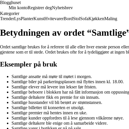
Blogghuset
Min konto
Registrer deg
Nyhetsbrev
Kategorier
Trender
Lys
Planter
Kunst
Hvitevarer
Bord
Stol
Sofa
Kjøkken
Maling
Betydningen av ordet “Samtlige
Ordet samtlige brukes for å referere til alle eller hver eneste person ell
gjestene som er til stede. Ordet brukes ofte for å tydeliggjøre at ingen bli
Eksempler på bruk
Samtlige ansatte må møte til møtet i morgen.
Samtlige biler på parkeringsplassen må flyttes innen kl. 18.00.
Samtlige elever må levere inn lekser før fristen.
Samtlige beboere i blokken har nå fått informasjon om oppussin
Samtlige deltakere fikk en premie for sin innsats.
Samtlige husstander vil bli berørt av strømstansen.
Samtlige billetter til konserten er utsolgt.
Samtlige premier må hentes innen en uke.
Samtlige kunder oppfordres til å lese gjennom vilkårene nøye.
Samtlige deltakere ble enige om å samarbeide videre.
Samtlige varer i butikken er nå på salg.