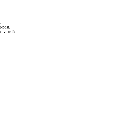
.
e-post.
 av streik.