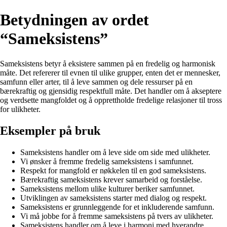
Betydningen av ordet
“Sameksistens”
Sameksistens betyr å eksistere sammen på en fredelig og harmonisk
måte. Det refererer til evnen til ulike grupper, enten det er mennesker,
samfunn eller arter, til å leve sammen og dele ressurser på en
bærekraftig og gjensidig respektfull måte. Det handler om å akseptere
og verdsette mangfoldet og å opprettholde fredelige relasjoner til tross
for ulikheter.
Eksempler på bruk
Sameksistens handler om å leve side om side med ulikheter.
Vi ønsker å fremme fredelig sameksistens i samfunnet.
Respekt for mangfold er nøkkelen til en god sameksistens.
Bærekraftig sameksistens krever samarbeid og forståelse.
Sameksistens mellom ulike kulturer beriker samfunnet.
Utviklingen av sameksistens starter med dialog og respekt.
Sameksistens er grunnleggende for et inkluderende samfunn.
Vi må jobbe for å fremme sameksistens på tvers av ulikheter.
Sameksistens handler om å leve i harmoni med hverandre.