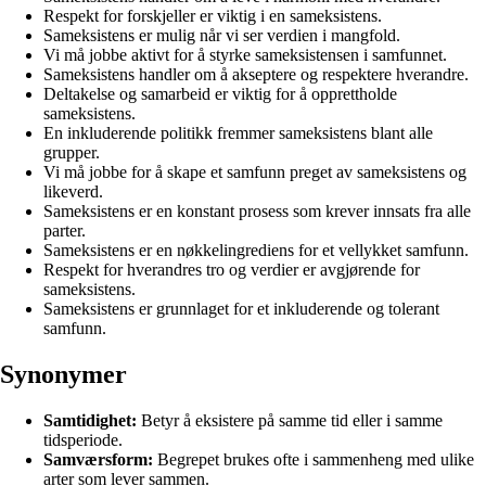
Respekt for forskjeller er viktig i en sameksistens.
Sameksistens er mulig når vi ser verdien i mangfold.
Vi må jobbe aktivt for å styrke sameksistensen i samfunnet.
Sameksistens handler om å akseptere og respektere hverandre.
Deltakelse og samarbeid er viktig for å opprettholde
sameksistens.
En inkluderende politikk fremmer sameksistens blant alle
grupper.
Vi må jobbe for å skape et samfunn preget av sameksistens og
likeverd.
Sameksistens er en konstant prosess som krever innsats fra alle
parter.
Sameksistens er en nøkkelingrediens for et vellykket samfunn.
Respekt for hverandres tro og verdier er avgjørende for
sameksistens.
Sameksistens er grunnlaget for et inkluderende og tolerant
samfunn.
Synonymer
Samtidighet:
Betyr å eksistere på samme tid eller i samme
tidsperiode.
Samværsform:
Begrepet brukes ofte i sammenheng med ulike
arter som lever sammen.