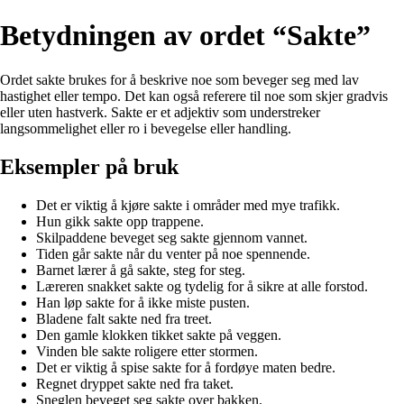
Betydningen av ordet “Sakte”
Ordet sakte brukes for å beskrive noe som beveger seg med lav
hastighet eller tempo. Det kan også referere til noe som skjer gradvis
eller uten hastverk. Sakte er et adjektiv som understreker
langsommelighet eller ro i bevegelse eller handling.
Eksempler på bruk
Det er viktig å kjøre sakte i områder med mye trafikk.
Hun gikk sakte opp trappene.
Skilpaddene beveget seg sakte gjennom vannet.
Tiden går sakte når du venter på noe spennende.
Barnet lærer å gå sakte, steg for steg.
Læreren snakket sakte og tydelig for å sikre at alle forstod.
Han løp sakte for å ikke miste pusten.
Bladene falt sakte ned fra treet.
Den gamle klokken tikket sakte på veggen.
Vinden ble sakte roligere etter stormen.
Det er viktig å spise sakte for å fordøye maten bedre.
Regnet dryppet sakte ned fra taket.
Sneglen beveget seg sakte over bakken.