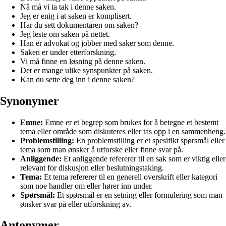
Nå må vi ta tak i denne saken.
Jeg er enig i at saken er komplisert.
Har du sett dokumentaren om saken?
Jeg leste om saken på nettet.
Han er advokat og jobber med saker som denne.
Saken er under etterforskning.
Vi må finne en løsning på denne saken.
Det er mange ulike synspunkter på saken.
Kan du sette deg inn i denne saken?
Synonymer
Emne:
Emne er et begrep som brukes for å betegne et bestemt
tema eller område som diskuteres eller tas opp i en sammenheng.
Problemstilling:
En problemstilling er et spesifikt spørsmål eller
tema som man ønsker å utforske eller finne svar på.
Anliggende:
Et anliggende refererer til en sak som er viktig eller
relevant for diskusjon eller beslutningstaking.
Tema:
Et tema refererer til en generell overskrift eller kategori
som noe handler om eller hører inn under.
Spørsmål:
Et spørsmål er en setning eller formulering som man
ønsker svar på eller utforskning av.
Antonymer