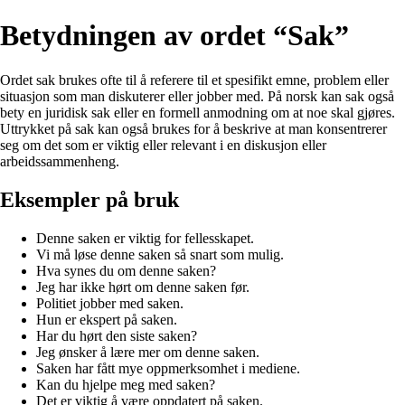
Betydningen av ordet “Sak”
Ordet sak brukes ofte til å referere til et spesifikt emne, problem eller
situasjon som man diskuterer eller jobber med. På norsk kan sak også
bety en juridisk sak eller en formell anmodning om at noe skal gjøres.
Uttrykket på sak kan også brukes for å beskrive at man konsentrerer
seg om det som er viktig eller relevant i en diskusjon eller
arbeidssammenheng.
Eksempler på bruk
Denne saken er viktig for fellesskapet.
Vi må løse denne saken så snart som mulig.
Hva synes du om denne saken?
Jeg har ikke hørt om denne saken før.
Politiet jobber med saken.
Hun er ekspert på saken.
Har du hørt den siste saken?
Jeg ønsker å lære mer om denne saken.
Saken har fått mye oppmerksomhet i mediene.
Kan du hjelpe meg med saken?
Det er viktig å være oppdatert på saken.