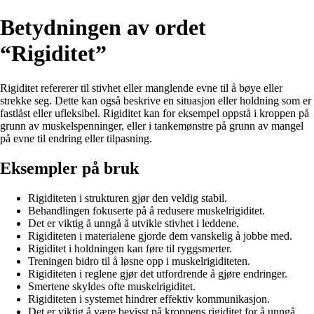
Betydningen av ordet
“Rigiditet”
Rigiditet refererer til stivhet eller manglende evne til å bøye eller
strekke seg. Dette kan også beskrive en situasjon eller holdning som er
fastlåst eller ufleksibel. Rigiditet kan for eksempel oppstå i kroppen på
grunn av muskelspenninger, eller i tankemønstre på grunn av mangel
på evne til endring eller tilpasning.
Eksempler på bruk
Rigiditeten i strukturen gjør den veldig stabil.
Behandlingen fokuserte på å redusere muskelrigiditet.
Det er viktig å unngå å utvikle stivhet i leddene.
Rigiditeten i materialene gjorde dem vanskelig å jobbe med.
Rigiditet i holdningen kan føre til ryggsmerter.
Treningen bidro til å løsne opp i muskelrigiditeten.
Rigiditeten i reglene gjør det utfordrende å gjøre endringer.
Smertene skyldes ofte muskelrigiditet.
Rigiditeten i systemet hindrer effektiv kommunikasjon.
Det er viktig å være bevisst på kroppens rigiditet for å unngå