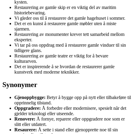
kysten.
Restaurering av gamle skip er en viktig del av maritim
historiebevaring.
Vi gleder oss til å restaurere det gamle hagehuset i sommer.
Det er en kunst å restaurere gamle møbler uten å miste
sjarmen.
Restaurering av monumenter krever tett samarbeid mellom
eksperter.
Vi tar på oss oppdrag med å restaurere gamle vinduer til sin
tidligere glans.
Restaurering av gamle teatre er viktig for å bevare
kulturarven.
Det er inspirerende å se hvordan de restaurerer gamle
kunstverk med moderne teknikker.
Synonymer
Gjenoppbygge:
Betyr å bygge opp på nytt eller tilbakeføre til
opprinnelig tilstand.
Oppgradere:
Å forbedre eller modernisere, spesielt når det
gjelder teknologi eller utseende.
Renovere:
Å fornye, reparere eller oppgradere noe som er
slitt eller utdatert.
Resaurere:
Å sette i stand eller gjenopprette noe til sin