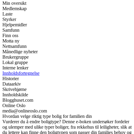
Min oversikt
Medlemskap
Laste
Styrker
Hjelpemidler
Samfunn
Finn oss
Motta ny
Nettsamfunn
Månedlige nyheter
Brukergruppe
Lokal gruppe
Interne lenker
Innholdsfortegnelse
Historier
Dataarkiv
Skrivehjørne
Innholdskilde
Blogghuset.com
Online Oslo
media@onlineoslo.com
Hvordan velge riktig type bolig for familien din
Vurderer du å endre boligtype? Denne e-boken undersøker fordeler
og ulemper med ulike typer boliger, fra rekkehus til leiligheter, slik at
du lettere kan finne den boligtypen som passer din families behov og