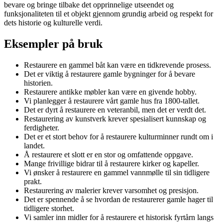
bevare og bringe tilbake det opprinnelige utseendet og
funksjonaliteten til et objekt gjennom grundig arbeid og respekt for
dets historie og kulturelle verdi.
Eksempler på bruk
Restaurere en gammel båt kan være en tidkrevende prosess.
Det er viktig å restaurere gamle bygninger for å bevare
historien.
Restaurere antikke møbler kan være en givende hobby.
Vi planlegger å restaurere vårt gamle hus fra 1800-tallet.
Det er dyrt å restaurere en veteranbil, men det er verdt det.
Restaurering av kunstverk krever spesialisert kunnskap og
ferdigheter.
Det er et stort behov for å restaurere kulturminner rundt om i
landet.
Å restaurere et slott er en stor og omfattende oppgave.
Mange frivillige bidrar til å restaurere kirker og kapeller.
Vi ønsker å restaurere en gammel vannmølle til sin tidligere
prakt.
Restaurering av malerier krever varsomhet og presisjon.
Det er spennende å se hvordan de restaurerer gamle hager til
tidligere storhet.
Vi samler inn midler for å restaurere et historisk fyrtårn langs