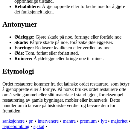
opprinnelige tilstand.
Rehabilitere:
Å gjenopprette eller forbedre noe for å gjøre
det funksjonelt igjen.
Antonymer
Ødelegge:
Gjøre skade på noe, forringe eller forråde noe.
Skade:
Påføre skade på noe, forårsake ødeleggelser.
Forringe:
Redusere kvaliteten eller verdien av noe.
Øde:
Tom, forlatt eller forlatt sted.
Ruinere:
Å ødelegge eller bringe noe til ruiner.
Etymologi
Ordet restaurere kommer fra det latinske ordet restaurare, som betyr
å gjenopprette eller å fornye. På norsk brukes ordet restaurere ofte
om å sette gammel eller slitt materiale i stand igjen, for eksempel
restaurering av gamle bygninger, møbler eller kunstverk. Dette
handler om å ta vare på historiske verdier og bevare dem for
fremtiden.
sanksjonere
•
pr.
•
intervenere
•
mantra
•
premium
•
lytt
•
majoritet
•
teppebombing
•
sjakal
•