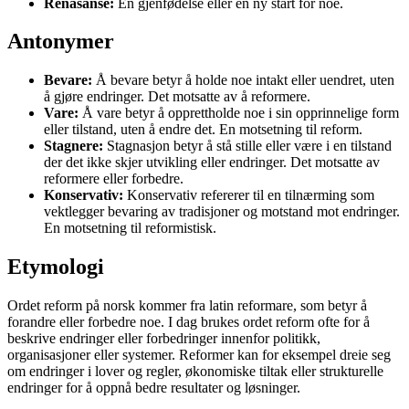
Renasanse:
En gjenfødelse eller en ny start for noe.
Antonymer
Bevare:
Å bevare betyr å holde noe intakt eller uendret, uten
å gjøre endringer. Det motsatte av å reformere.
Vare:
Å vare betyr å opprettholde noe i sin opprinnelige form
eller tilstand, uten å endre det. En motsetning til reform.
Stagnere:
Stagnasjon betyr å stå stille eller være i en tilstand
der det ikke skjer utvikling eller endringer. Det motsatte av
reformere eller forbedre.
Konservativ:
Konservativ refererer til en tilnærming som
vektlegger bevaring av tradisjoner og motstand mot endringer.
En motsetning til reformistisk.
Etymologi
Ordet reform på norsk kommer fra latin reformare, som betyr å
forandre eller forbedre noe. I dag brukes ordet reform ofte for å
beskrive endringer eller forbedringer innenfor politikk,
organisasjoner eller systemer. Reformer kan for eksempel dreie seg
om endringer i lover og regler, økonomiske tiltak eller strukturelle
endringer for å oppnå bedre resultater og løsninger.