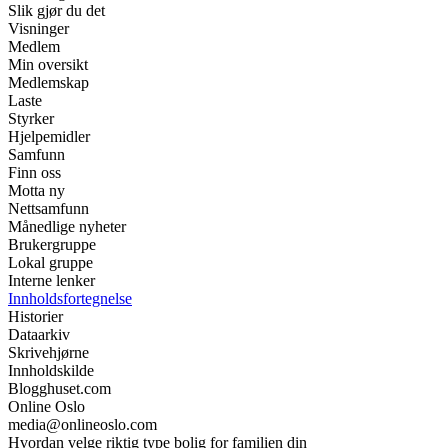
Slik gjør du det
Visninger
Medlem
Min oversikt
Medlemskap
Laste
Styrker
Hjelpemidler
Samfunn
Finn oss
Motta ny
Nettsamfunn
Månedlige nyheter
Brukergruppe
Lokal gruppe
Interne lenker
Innholdsfortegnelse
Historier
Dataarkiv
Skrivehjørne
Innholdskilde
Blogghuset.com
Online Oslo
media@onlineoslo.com
Hvordan velge riktig type bolig for familien din