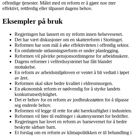
offentlige tjenester. Målet med en reform er å gjøre noe mer
effektivt, rettferdig eller tilpasset dagens behov.
Eksempler på bruk
Regjeringen har lansert en ny reform innen helsevesenet.
Det har vært diskusjoner om en skattereform i Stortinget.
Reformen har som mål å øke effektiviteten i offentlig sektor.
En omfattende utdanningsreform er under planlegging.
Reformen vil påvirke pensjonsordningene for arbeidstakere.
Dagens reformer i velferdssystemet har fått blandet
mottakelse.
En reform av arbeidsmiljøloven er ventet å bli vedtatt i løpet
av året.
Reformen skal sikre bedre kvalitet i eldreomsorgen.
En økonomisk reform er nødvendig for å styrke landets
konkurransedyktighet.
Det er behov for en reform av jordbruksstøtten for å tilpasse
seg endrede behov.
Reformen vil legge til rette for økt bærekraftighet i industrien.
Reformen vil føre til endringer i skattesystemet for bedrifter.
Regjeringen har lovet en reform av barnevernet for å bedre
beskytte sårbare barn.
Et forslag om en reform av klimapolitikken er til behandling i