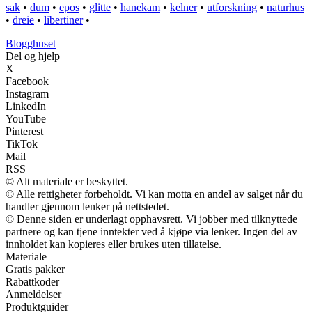
sak
•
dum
•
epos
•
glitte
•
hanekam
•
kelner
•
utforskning
•
naturhus
•
dreie
•
libertiner
•
Blogghuset
Del og hjelp
X
Facebook
Instagram
LinkedIn
YouTube
Pinterest
TikTok
Mail
RSS
© Alt materiale er beskyttet.
© Alle rettigheter forbeholdt. Vi kan motta en andel av salget når du
handler gjennom lenker på nettstedet.
© Denne siden er underlagt opphavsrett. Vi jobber med tilknyttede
partnere og kan tjene inntekter ved å kjøpe via lenker. Ingen del av
innholdet kan kopieres eller brukes uten tillatelse.
Materiale
Gratis pakker
Rabattkoder
Anmeldelser
Produktguider