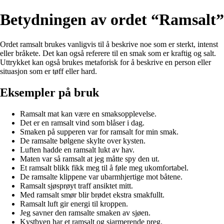
Betydningen av ordet “Ramsalt”
Ordet ramsalt brukes vanligvis til å beskrive noe som er sterkt, intenst
eller bråkete. Det kan også referere til en smak som er kraftig og salt.
Uttrykket kan også brukes metaforisk for å beskrive en person eller
situasjon som er tøff eller hard.
Eksempler på bruk
Ramsalt mat kan være en smaksopplevelse.
Det er en ramsalt vind som blåser i dag.
Smaken på supperen var for ramsalt for min smak.
De ramsalte bølgene skylte over kysten.
Luften hadde en ramsalt lukt av hav.
Maten var så ramsalt at jeg måtte spy den ut.
Et ramsalt blikk fikk meg til å føle meg ukomfortabel.
De ramsalte klippene var ubarmhjertige mot båtene.
Ramsalt sjøsprøyt traff ansiktet mitt.
Med ramsalt smør blir brødet ekstra smakfullt.
Ramsalt luft gir energi til kroppen.
Jeg savner den ramsalte smaken av sjøen.
Kystbyen har et ramsalt og sjarmerende preg.