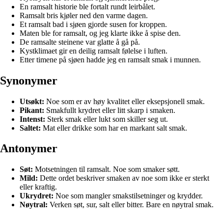
En ramsalt historie ble fortalt rundt leirbålet.
Ramsalt bris kjøler ned den varme dagen.
Et ramsalt bad i sjøen gjorde susen for kroppen.
Maten ble for ramsalt, og jeg klarte ikke å spise den.
De ramsalte steinene var glatte å gå på.
Kystklimaet gir en deilig ramsalt følelse i luften.
Etter timene på sjøen hadde jeg en ramsalt smak i munnen.
Synonymer
Utsøkt:
Noe som er av høy kvalitet eller eksepsjonell smak.
Pikant:
Smakfullt krydret eller litt skarp i smaken.
Intenst:
Sterk smak eller lukt som skiller seg ut.
Saltet:
Mat eller drikke som har en markant salt smak.
Antonymer
Søt:
Motsetningen til ramsalt. Noe som smaker søtt.
Mild:
Dette ordet beskriver smaken av noe som ikke er sterkt
eller kraftig.
Ukrydret:
Noe som mangler smakstilsetninger og krydder.
Nøytral:
Verken søt, sur, salt eller bitter. Bare en nøytral smak.