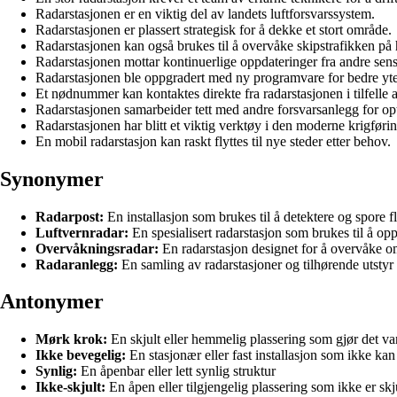
Radarstasjonen er en viktig del av landets luftforsvarssystem.
Radarstasjonen er plassert strategisk for å dekke et stort område.
Radarstasjonen kan også brukes til å overvåke skipstrafikken på 
Radarstasjonen mottar kontinuerlige oppdateringer fra andre sens
Radarstasjonen ble oppgradert med ny programvare for bedre yte
Et nødnummer kan kontaktes direkte fra radarstasjonen i tilfelle 
Radarstasjonen samarbeider tett med andre forsvarsanlegg for opt
Radarstasjonen har blitt et viktig verktøy i den moderne krigføri
En mobil radarstasjon kan raskt flyttes til nye steder etter behov.
Synonymer
Radarpost:
En installasjon som brukes til å detektere og spore fl
Luftvernradar:
En spesialisert radarstasjon som brukes til å op
Overvåkningsradar:
En radarstasjon designet for å overvåke om
Radaranlegg:
En samling av radarstasjoner og tilhørende utsty
Antonymer
Mørk krok:
En skjult eller hemmelig plassering som gjør det v
Ikke bevegelig:
En stasjonær eller fast installasjon som ikke kan 
Synlig:
En åpenbar eller lett synlig struktur
Ikke-skjult:
En åpen eller tilgjengelig plassering som ikke er skj