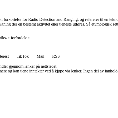
 en forkortelse for Radio Detection and Ranging, og refererer til en te
bygning der en bestemt aktivitet eller tjeneste utføres. Så etymologisk sett
riks-
•
forfordele
•
terest
TikTok
Mail
RSS
andler gjennom lenker på nettstedet.
re og kan tjene inntekter ved å kjøpe via lenker. Ingen del av innholdet