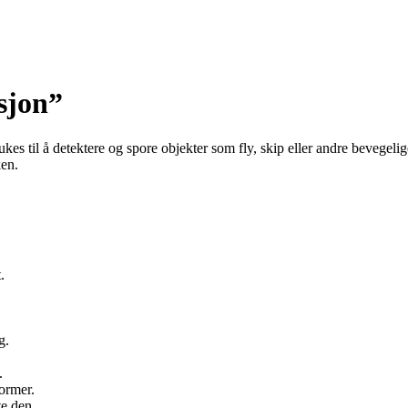
sjon”
rukes til å detektere og spore objekter som fly, skip eller andre bevegelig
ken.
.
.
g.
.
ormer.
te den.