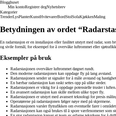
Blogghuset
Min konto
Registrer deg
Nyhetsbrev
Kategorier
Trender
Lys
Planter
Kunst
Hvitevarer
Bord
Stol
Sofa
Kjøkken
Maling
Betydningen av ordet “Radarsta
En radarstasjon er en installasjon eller fasilitet utstyrt med radar, som b
og sivile formål, for eksempel for å overvåke luftrommet eller sjøtrafik
Eksempler på bruk
Radarstasjonen overvåker luftrommet døgnet rundt.
Den moderne radarstasjonen kan oppdage fly på lang avstand.
Radarstasjonen sender ut signaler for å måle avstand og hastighet
En bærbar radarstasjon kan raskt settes opp på ulike steder.
Radarstasjonen er viktig for å oppdage potensielle trusler i luften
En avansert radarstasjon kan skille mellom ulike typer fly.
Radarstasjonen er utstyrt med avansert teknologi for presis målin
Operatørene på radarstasjonen følger nøye med på skjermene.
Radarstasjonen varsler flytrafikken om eventuelle farer i området
Radarstasjonen kan også brukes til å spore værfenomener som st
En stor radarstasjon krever et team av erfarne teknikere for å drif