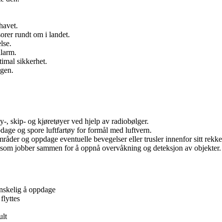
havet.
orer rundt om i landet.
lse.
alarm.
imal sikkerhet.
ngen.
y-, skip- og kjøretøyer ved hjelp av radiobølger.
pdage og spore luftfartøy for formål med luftvern.
råder og oppdage eventuelle bevegelser eller trusler innenfor sitt rekk
r som jobber sammen for å oppnå overvåkning og deteksjon av objekter.
anskelig å oppdage
flyttes
ult