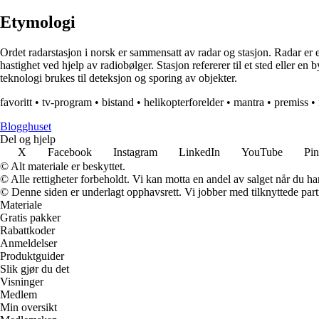
Etymologi
Ordet radarstasjon i norsk er sammensatt av radar og stasjon. Radar er
hastighet ved hjelp av radiobølger. Stasjon refererer til et sted eller en 
teknologi brukes til deteksjon og sporing av objekter.
favoritt
•
tv-program
•
bistand
•
helikopterforelder
•
mantra
•
premiss
•
Blogghuset
Del og hjelp
X
Facebook
Instagram
LinkedIn
YouTube
Pin
© Alt materiale er beskyttet.
© Alle rettigheter forbeholdt. Vi kan motta en andel av salget når du h
© Denne siden er underlagt opphavsrett. Vi jobber med tilknyttede partne
Materiale
Gratis pakker
Rabattkoder
Anmeldelser
Produktguider
Slik gjør du det
Visninger
Medlem
Min oversikt