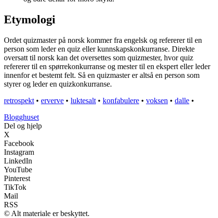
Etymologi
Ordet quizmaster på norsk kommer fra engelsk og refererer til en
person som leder en quiz eller kunnskapskonkurranse. Direkte
oversatt til norsk kan det oversettes som quizmester, hvor quiz
refererer til en spørrekonkurranse og mester til en ekspert eller leder
innenfor et bestemt felt. Så en quizmaster er altså en person som
styrer og leder en quizkonkurranse.
retrospekt
•
erverve
•
luktesalt
•
konfabulere
•
voksen
•
dalle
•
Blogghuset
Del og hjelp
X
Facebook
Instagram
LinkedIn
YouTube
Pinterest
TikTok
Mail
RSS
© Alt materiale er beskyttet.