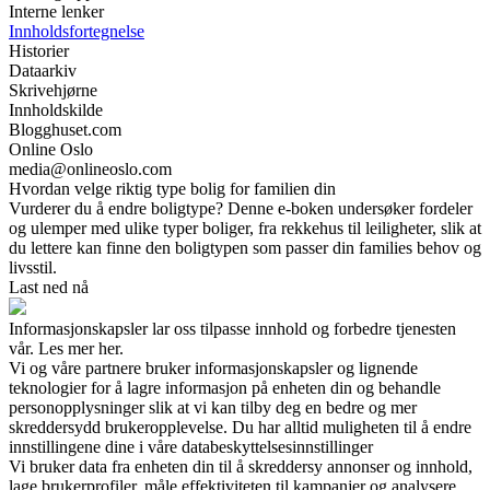
Interne lenker
Innholdsfortegnelse
Historier
Dataarkiv
Skrivehjørne
Innholdskilde
Blogghuset.com
Online Oslo
media@onlineoslo.com
Hvordan velge riktig type bolig for familien din
Vurderer du å endre boligtype? Denne e-boken undersøker fordeler
og ulemper med ulike typer boliger, fra rekkehus til leiligheter, slik at
du lettere kan finne den boligtypen som passer din families behov og
livsstil.
Last ned nå
Informasjonskapsler lar oss tilpasse innhold og forbedre tjenesten
vår. Les mer her.
Vi og våre partnere bruker informasjonskapsler og lignende
teknologier for å lagre informasjon på enheten din og behandle
personopplysninger slik at vi kan tilby deg en bedre og mer
skreddersydd brukeropplevelse. Du har alltid muligheten til å endre
innstillingene dine i våre databeskyttelsesinnstillinger
Vi bruker data fra enheten din til å skreddersy annonser og innhold,
lage brukerprofiler, måle effektiviteten til kampanjer og analysere