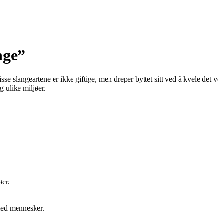
nge”
se slangeartene er ikke giftige, men dreper byttet sitt ved å kvele det 
eg ulike miljøer.
øer.
med mennesker.