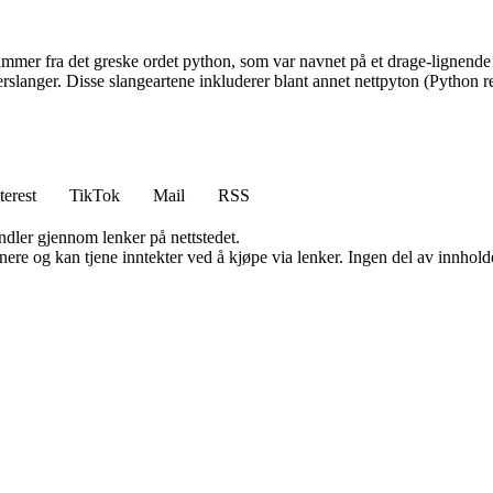
mer fra det greske ordet python, som var navnet på et drage-lignende m
lerslanger. Disse slangeartene inkluderer blant annet nettpyton (Python 
terest
TikTok
Mail
RSS
andler gjennom lenker på nettstedet.
re og kan tjene inntekter ved å kjøpe via lenker. Ingen del av innholdet