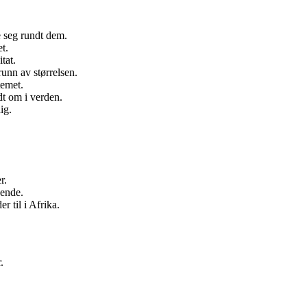
e seg rundt dem.
t.
tat.
unn av størrelsen.
temet.
dt om i verden.
ig.
r.
eende.
r til i Afrika.
.