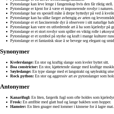
Pytonslange kan leve lenge i fangenskap hvis den får riktig stell.
Pytonslange er kjent for å være et imponerende rovdyr i naturen.
Pytonslange har en spesiell måte å drepe byttedyr på ved å kveil
Pytonslange kan ha ulike farger avhengig av arten og leveområde
Pytonslange er et fascinerende dyr å observere i sitt naturlige habi
Pytonslange kan være en utfordrende art å ha som kjæledyr på gr
Pytonslange er et stort rovdyr som spiller en viktig rolle i økosys
Pytonslange er et symbol på styrke og kraft i mange kulturer run
Pytonslange er et fantastisk skue å se bevege seg elegant og smid
Synonymer
Kvelerslange:
En stor og kraftig slange som kveler byttet sitt.
Boa constrictor:
En stor, kjøttetende slange med kraftige muskle
Søyleslange:
En type slange med et langstrakt og søyleaktig uts
Rock python:
En stor og aggressiv art av pytonslanger som holde
Antonymer
Kanarifugl:
En liten, fargerik fugl som ofte holdes som kjæledyr
Frosk:
En amfibie med glatt hud og lange bakben som hopper.
Hamster:
En liten gnager med lommer i kinnene for å lagre mat.