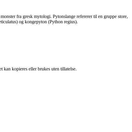
onster fra gresk mytologi. Pytonslange refererer til en gruppe store,
reticulatus) og kongepyton (Python regius).
 kan kopieres eller brukes uten tillatelse.