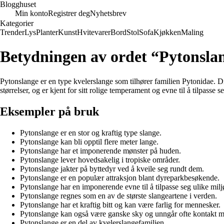
Blogghuset
Min konto
Registrer deg
Nyhetsbrev
Kategorier
Trender
Lys
Planter
Kunst
Hvitevarer
Bord
Stol
Sofa
Kjøkken
Maling
Betydningen av ordet “Pytonsla
Pytonslange er en type kvelerslange som tilhører familien Pytonidae. Dis
størrelser, og er kjent for sitt rolige temperament og evne til å tilpasse s
Eksempler på bruk
Pytonslange er en stor og kraftig type slange.
Pytonslange kan bli opptil flere meter lange.
Pytonslange har et imponerende mønster på huden.
Pytonslange lever hovedsakelig i tropiske områder.
Pytonslange jakter på byttedyr ved å kveile seg rundt dem.
Pytonslange er en populær attraksjon blant dyreparkbesøkende.
Pytonslange har en imponerende evne til å tilpasse seg ulike milj
Pytonslange regnes som en av de største slangeartene i verden.
Pytonslange har et kraftig bitt og kan være farlig for mennesker.
Pytonslange kan også være ganske sky og unngår ofte kontakt 
Pytonslange er en del av kvelerslangefamilien.