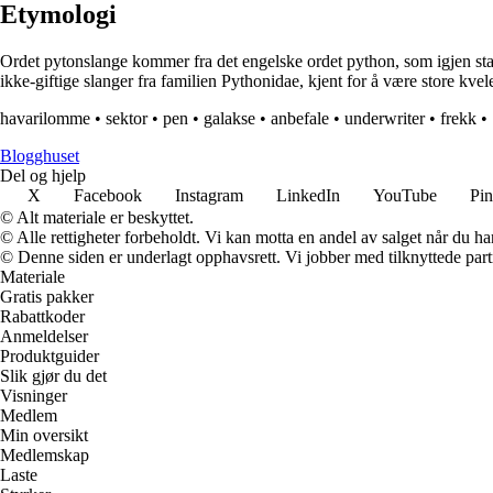
Etymologi
Ordet pytonslange kommer fra det engelske ordet python, som igjen stam
ikke-giftige slanger fra familien Pythonidae, kjent for å være store kve
havarilomme
•
sektor
•
pen
•
galakse
•
anbefale
•
underwriter
•
frekk
•
Blogghuset
Del og hjelp
X
Facebook
Instagram
LinkedIn
YouTube
Pin
© Alt materiale er beskyttet.
© Alle rettigheter forbeholdt. Vi kan motta en andel av salget når du h
© Denne siden er underlagt opphavsrett. Vi jobber med tilknyttede partne
Materiale
Gratis pakker
Rabattkoder
Anmeldelser
Produktguider
Slik gjør du det
Visninger
Medlem
Min oversikt
Medlemskap
Laste