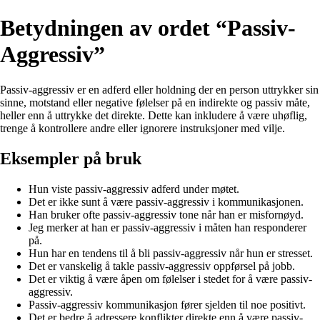
Betydningen av ordet “Passiv-
Aggressiv”
Passiv-aggressiv er en adferd eller holdning der en person uttrykker sin
sinne, motstand eller negative følelser på en indirekte og passiv måte,
heller enn å uttrykke det direkte. Dette kan inkludere å være uhøflig,
trenge å kontrollere andre eller ignorere instruksjoner med vilje.
Eksempler på bruk
Hun viste passiv-aggressiv adferd under møtet.
Det er ikke sunt å være passiv-aggressiv i kommunikasjonen.
Han bruker ofte passiv-aggressiv tone når han er misfornøyd.
Jeg merker at han er passiv-aggressiv i måten han responderer
på.
Hun har en tendens til å bli passiv-aggressiv når hun er stresset.
Det er vanskelig å takle passiv-aggressiv oppførsel på jobb.
Det er viktig å være åpen om følelser i stedet for å være passiv-
aggressiv.
Passiv-aggressiv kommunikasjon fører sjelden til noe positivt.
Det er bedre å adressere konflikter direkte enn å være passiv-