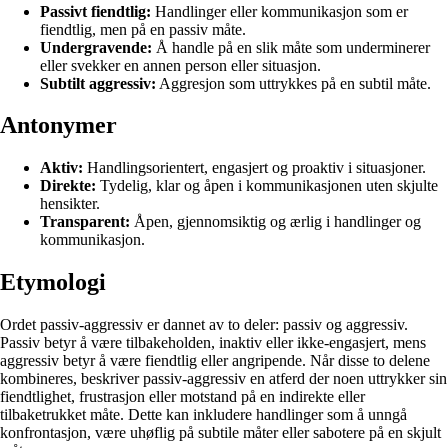
Passivt fiendtlig:
Handlinger eller kommunikasjon som er
fiendtlig, men på en passiv måte.
Undergravende:
Å handle på en slik måte som underminerer
eller svekker en annen person eller situasjon.
Subtilt aggressiv:
Aggresjon som uttrykkes på en subtil måte.
Antonymer
Aktiv:
Handlingsorientert, engasjert og proaktiv i situasjoner.
Direkte:
Tydelig, klar og åpen i kommunikasjonen uten skjulte
hensikter.
Transparent:
Åpen, gjennomsiktig og ærlig i handlinger og
kommunikasjon.
Etymologi
Ordet passiv-aggressiv er dannet av to deler: passiv og aggressiv.
Passiv betyr å være tilbakeholden, inaktiv eller ikke-engasjert, mens
aggressiv betyr å være fiendtlig eller angripende. Når disse to delene
kombineres, beskriver passiv-aggressiv en atferd der noen uttrykker sin
fiendtlighet, frustrasjon eller motstand på en indirekte eller
tilbaketrukket måte. Dette kan inkludere handlinger som å unngå
konfrontasjon, være uhøflig på subtile måter eller sabotere på en skjult